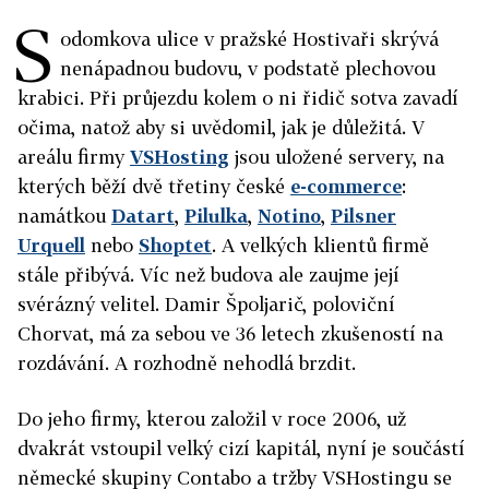
S
odomkova ulice v pražské Hostivaři skrývá
nenápadnou budovu, v podstatě plechovou
krabici. Při průjezdu kolem o ni řidič sotva zavadí
očima, natož aby si uvědomil, jak je důležitá. V
areálu firmy
VSHosting
jsou uložené servery, na
kterých běží dvě třetiny české
e-commerce
:
namátkou
Datart
,
Pilulka
,
Notino
,
Pilsner
Urquell
nebo
Shoptet
. A velkých klientů firmě
stále přibývá. Víc než budova ale zaujme její
svérázný velitel. Damir Špoljarič, poloviční
Chorvat, má za sebou ve 36 letech zkušeností na
rozdávání. A rozhodně nehodlá brzdit.
Do jeho firmy, kterou založil v roce 2006, už
dvakrát vstoupil velký cizí kapitál, nyní je součástí
německé skupiny Contabo a tržby VSHostingu se