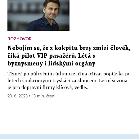
ROZHOVOR
Nebojím se, že z kokpitu brzy zmizí člověk,
říká pilot VIP pasažérů. Létá s
byznysmeny i lidskými orgány
Téměř po půlročním útlumu začíná ožívat poptávka po
letech soukromými tryskáči za sluncem. Letní sezona
je pro dopravní firmy klíčová, vedle...
23. 6. 2023 ▪ 13 min. čtení