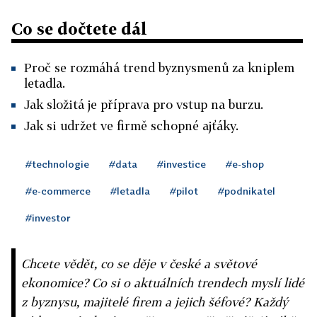
Co se dočtete dál
Proč se rozmáhá trend byznysmenů za kniplem
letadla.
Jak složitá je příprava pro vstup na burzu.
Jak si udržet ve firmě schopné ajťáky.
#technologie
#data
#investice
#e-shop
#e-commerce
#letadla
#pilot
#podnikatel
#investor
Chcete vědět, co se děje v české a světové
ekonomice? Co si o aktuálních trendech myslí lidé
z byznysu, majitelé firem a jejich šéfové? Každý