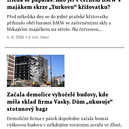
Hledá se papaláš. Kdo jel v černém BMW s
majákem skrze „Turkovu“ křižovatku?
Před několika dny se do jedné pražské křižovatky
přihnalo obří luxusní BMW se začerněnými skly a
blikajícím majáčkem na střeše. Na červenou...
4. 8. 2026 ▪ 6 min. čtení
Začala demolice vyhořelé budovy, kde
měla sklad firma Vasky. Dům „ukusuje“
stotunový bagr
Demoliční firma v pátek dopoledne začala bourat
výškovou budovu v někdejším továrním areálu ve Zlíně,