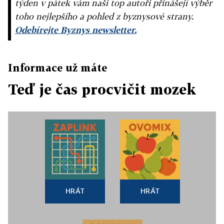
týden v pátek vám naši top autoři přinášejí výběr
toho nejlepšího a pohled z byznysové strany.
Odebírejte Byznys newsletter.
Informace už máte
Teď je čas procvičit mozek
HRÁT
HRÁT