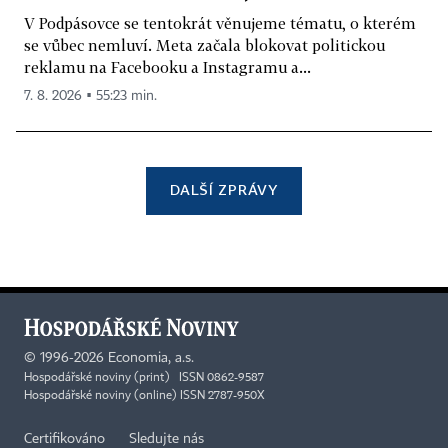
V Podpásovce se tentokrát věnujeme tématu, o kterém
se vůbec nemluví. Meta začala blokovat politickou
reklamu na Facebooku a Instagramu a...
7. 8. 2026 ▪ 55:23 min.
DALŠÍ ZPRÁVY
©
1996-2026
Economia, a.s.
Hospodářské noviny (print) ISSN 0862-9587
Hospodářské noviny (online) ISSN 2787-950X
Certifikováno
Sledujte nás