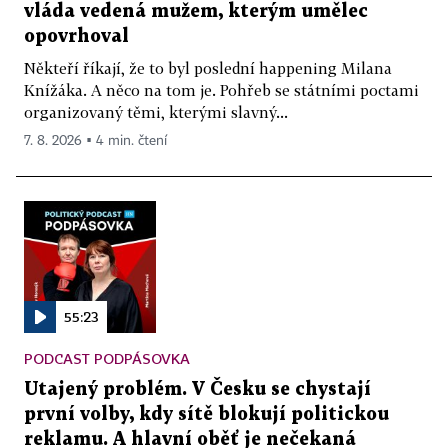
vláda vedená mužem, kterým umělec
opovrhoval
Někteří říkají, že to byl poslední happening Milana
Knížáka. A něco na tom je. Pohřeb se státními poctami
organizovaný těmi, kterými slavný...
7. 8. 2026 ▪ 4 min. čtení
55:23
PODCAST PODPÁSOVKA
Utajený problém. V Česku se chystají
první volby, kdy sítě blokují politickou
reklamu. A hlavní oběť je nečekaná