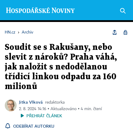
HN.cz
›
Archiv
Soudit se s Rakušany, nebo
slevit z nároků? Praha váhá,
jak naložit s nedodělanou
třídicí linkou odpadu za 160
milionů
Jitka Vlková
redaktorka
2. 8. 2024 14:16 ▪ Aktualizováno ▪ 4 min. čtení
PŘEHRÁT ČLÁNEK
ODEBÍRAT AUTORKU