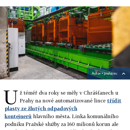
Autor ▪
praha.eu
U
ž téměř dva roky se měly v Chrášťanech u
Prahy na nové automatizované lince
třídit
plasty ze žlutých odpadových
kontejnerů
hlavního města. Linka komunálního
podniku Pražské služby za 160 milionů korun ale