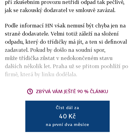
při zkušebním provozu netřídí odpad tak pečlivě,
jak se rakouský dodavatel ve smlouvě zavázal.
Podle informací HN však nemusí být chyba jen na
straně dodavatele. Velmi totiž záleží na složení
odpadu, který do třídičky má jít, a ten si definoval
zadavatel. Pokud by došlo na soudní spor,
může třídička zůstat v nedokončeném stavu
dalších několik let. Praha už se přitom poohlíží po
firmě, která by linku dodělala.
ZBÝVÁ VÁM JEŠTĚ 90 % ČLÁNKU
Číst dál za
40 Kč
na první dva měsíce