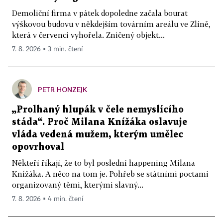
Demoliční firma v pátek dopoledne začala bourat
výškovou budovu v někdejším továrním areálu ve Zlíně,
která v červenci vyhořela. Zničený objekt...
7. 8. 2026 ▪ 3 min. čtení
PETR HONZEJK
„Prolhaný hlupák v čele nemyslícího
stáda“. Proč Milana Knížáka oslavuje
vláda vedená mužem, kterým umělec
opovrhoval
Někteří říkají, že to byl poslední happening Milana
Knížáka. A něco na tom je. Pohřeb se státními poctami
organizovaný těmi, kterými slavný...
7. 8. 2026 ▪ 4 min. čtení