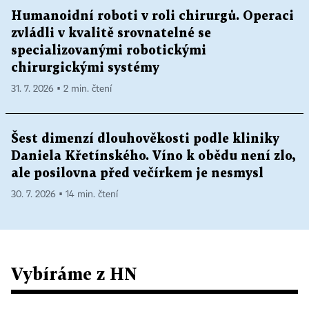
Humanoidní roboti v roli chirurgů. Operaci
zvládli v kvalitě srovnatelné se
specializovanými robotickými
chirurgickými systémy
31. 7. 2026 ▪ 2 min. čtení
Šest dimenzí dlouhověkosti podle kliniky
Daniela Křetínského. Víno k obědu není zlo,
ale posilovna před večírkem je nesmysl
30. 7. 2026 ▪ 14 min. čtení
Vybíráme z HN