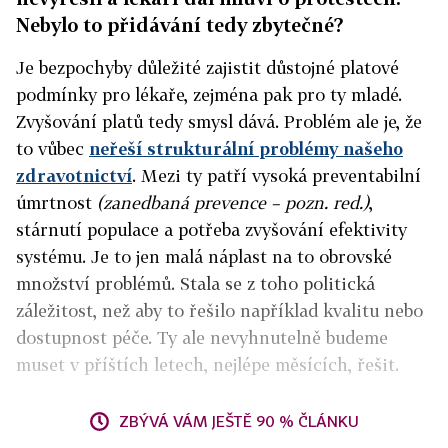
Nebylo to přidávání tedy zbytečné?
Je bezpochyby důležité zajistit důstojné platové
podmínky pro lékaře, zejména pak pro ty mladé.
Zvyšování platů tedy smysl dává. Problém ale je, že
to vůbec
neřeší strukturální problémy našeho
zdravotnictví
. Mezi ty patří vysoká preventabilní
úmrtnost
(zanedbaná prevence – pozn. red.)
,
stárnutí populace a potřeba zvyšování efektivity
systému. Je to jen malá náplast na to obrovské
množství problémů. Stala se z toho politická
záležitost, než aby to řešilo například kvalitu nebo
dostupnost péče. Ty ale nevyhnutelně budeme
muset v příštích letech, nejlépe měsících, řešit.
ZBÝVÁ VÁM JEŠTĚ 90 % ČLÁNKU