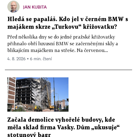
JAN KUBITA
Hledá se papaláš. Kdo jel v černém BMW s
majákem skrze „Turkovu“ křižovatku?
Před několika dny se do jedné pražské křižovatky
přihnalo obří luxusní BMW se začerněnými skly a
blikajícím majáčkem na střeše. Na červenou...
4. 8. 2026 ▪ 6 min. čtení
Začala demolice vyhořelé budovy, kde
měla sklad firma Vasky. Dům „ukusuje“
stotunový bagr