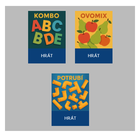
HRÁT
HRÁT
HRÁT