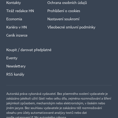
Kontakty
Ochrana osobních údajů
Tiráž redakce HN
Prohlášení o cookies
Economia
Nastavení soukromí
Kariéra v HN
Všeobecné smluvní podmínky
Ceník inzerce
Koupit / darovat předplatné
Eventy
×
Newslettery
RSS kanály
Autorská práva vykonává vydavatel. Bez písemného svolení vydavatele je
zakázáno jakékoli užití částí nebo celku díla, zejména rozmnožování a šíření
jakýmkoli způsobem, mechanickým nebo elektronickým, v českém nebo
jiném jazyce. Bez souhlasu vydavatele je zakázáno též rozmnožování
obsahu pro účely automatizované analýzy textů nebo dat
podle ustanovení § 39c autorského zákona.