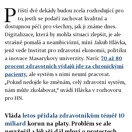
P
říští dvě dekády budou zcela rozhodující pro
to, jestli se podaří zachovat kvalitní a
dostupnou péči pro všechny, jak ji známe dnes.
Digitalizace, která by mohla situaci zlepšit, je ale
strašně pomalá a neambiciózní, míní Jakub Hlávka,
jenž vede Institut pro zdravotní ekonomii, politiku
a inovace Masarykovy univerzity. Navíc
70 až 80
procent zdravotních výdajů jde za chronickými
pacienty
, ale systém s nimi neumí pracovat.
„Pokud nedojde ke změnám, celý zdravotní systém,
nám může zkolabovat,“ uvádí Hlávka v rozhovoru
pro HN.
Vláda
letos přidala zdravotníkům téměř 10
miliard
korun na platy. Problém se ale
nevyřešil a lékaři dál mluví o protestech.