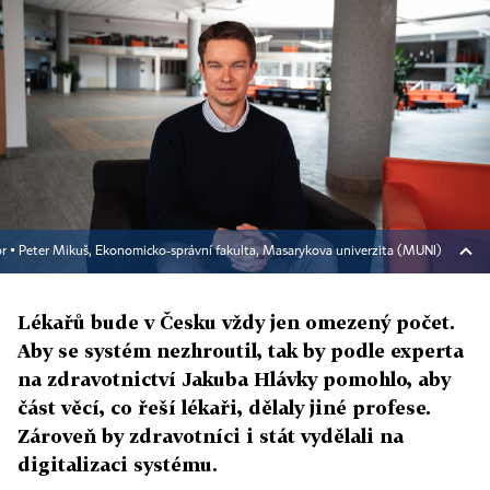
r ▪
Peter Mikuš, Ekonomicko-správní fakulta, Masarykova univerzita (MUNI)
Lékařů bude v Česku vždy jen omezený počet.
Aby se systém nezhroutil, tak by podle experta
na zdravotnictví Jakuba Hlávky pomohlo, aby
část věcí, co řeší lékaři, dělaly jiné profese.
Zároveň by zdravotníci i stát vydělali na
digitalizaci systému.