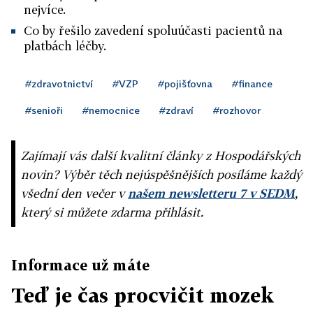
nejvíce.
Co by řešilo zavedení spoluúčasti pacientů na
platbách léčby.
#zdravotnictví
#VZP
#pojišťovna
#finance
#senioři
#nemocnice
#zdraví
#rozhovor
Zajímají vás další kvalitní články z Hospodářských
novin? Výběr těch nejúspěšnějších posíláme každý
všední den večer v
našem newsletteru 7 v SEDM
,
který si můžete zdarma přihlásit.
Informace už máte
Teď je čas procvičit mozek