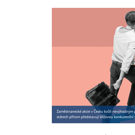
Zaměstnanecké akcie v Česku kvůli nevýhodným pr
státech přitom představují klíčovou konkurenční