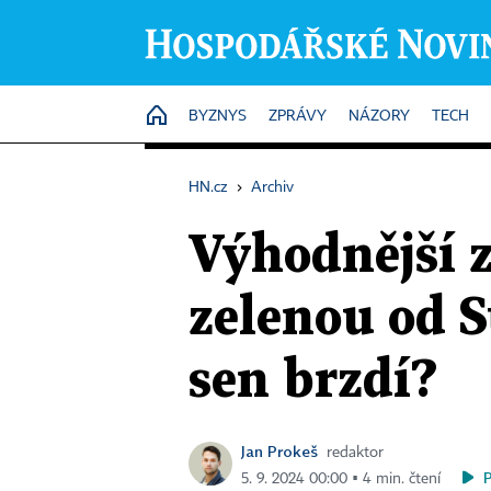
HOME
BYZNYS
ZPRÁVY
NÁZORY
TECH
HN.cz
›
Archiv
Výhodnější 
zelenou od S
sen brzdí?
Jan Prokeš
redaktor
5. 9. 2024 00:00 ▪ 4 min. čtení