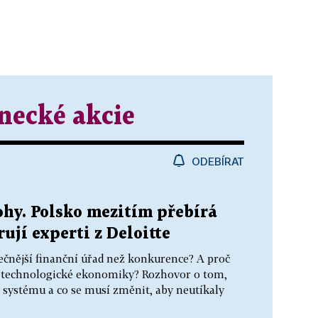
necké akcie
ODEBÍRAT
ohy. Polsko mezitím přebírá
ují experti z Deloitte
pečnější finanční úřad než konkurence? A proč
í technologické ekonomiky? Rozhovor o tom,
y systému a co se musí změnit, aby neutíkaly