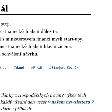
dál
stojí.
ěstnaneckých akcií důležitá.
 s ministerstvem financí myslí start-upy.
aměstnaneckých akcií hlavní změna.
í schválení návrhu.
t-up
#daně
#Piráti
#Stanjura Zbyněk
ní články z Hospodářských novin? Výběr těch
 každý všední den večer v
našem newsletteru 7
zdarma přihlásit.