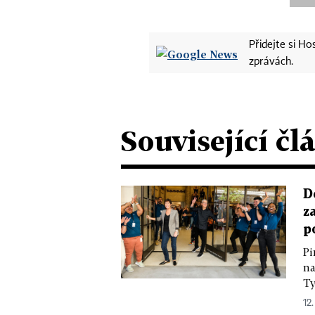
Přidejte si H
zprávách.
Související čl
D
z
p
Pi
na
Ty
12