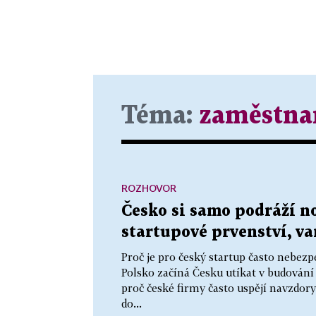
Téma:
zaměstna
ROZHOVOR
Česko si samo podráží n
startupové prvenství, var
Proč je pro český startup často nebez
Polsko začíná Česku utíkat v budován
proč české firmy často uspějí navzdor
do...