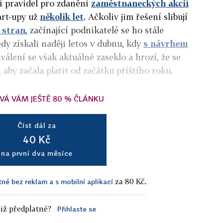
í pravidel pro zdanění
zaměstnaneckých akcií
art-upy už
několik let
. Ačkoliv jim řešení slibují
h stran
, začínající podnikatelé se ho stále
dy získali naději letos v dubnu, kdy
s návrhem
válení se však aktuálně zaseklo a hrozí, že se
aby začala platit od začátku příštího roku.
VÁ VÁM JEŠTĚ 80 % ČLÁNKU
Číst dál za
40 Kč
na první dva měsíce
za 80 Kč.
tné bez reklam a s mobilní aplikací
iž předplatné?
Přihlaste se