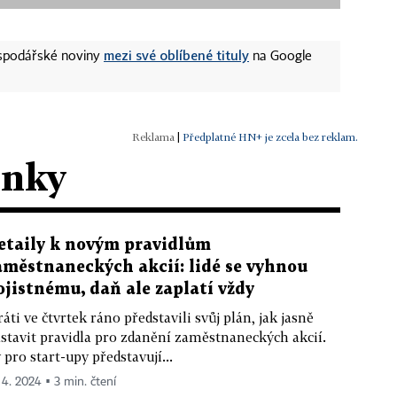
mezi své oblíbené tituly
ospodářské noviny
na Google
|
Předplatné HN+ je zcela bez reklam.
ánky
etaily k novým pravidlům
aměstnaneckých akcií: lidé se vyhnou
ojistnému, daň ale zaplatí vždy
ráti ve čtvrtek ráno představili svůj plán, jak jasně
stavit pravidla pro zdanění zaměstnaneckých akcií.
 pro start-upy představují...
. 4. 2024 ▪ 3 min. čtení