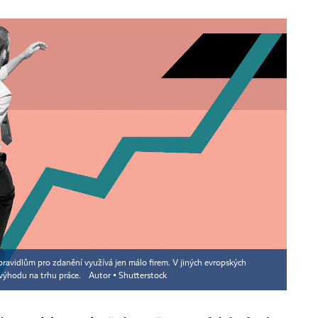
avidlům pro zdanění využívá jen málo firem. V jiných evropských
 výhodu na trhu práce.
Autor ▪
Shutterstock