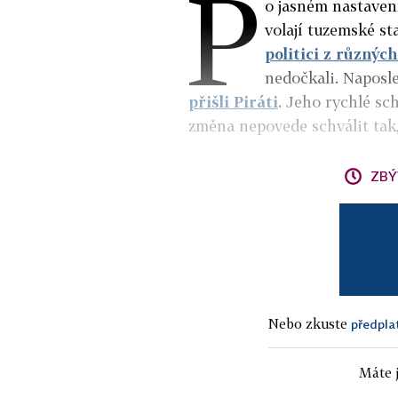
P
o jasném nastaven
volají tuzemské st
politici z různýc
nedočkali. Naposle
přišli Piráti
. Jeho rychlé sch
změna nepovede schválit tak, 
ZBÝ
Nebo zkuste
předpla
Máte j