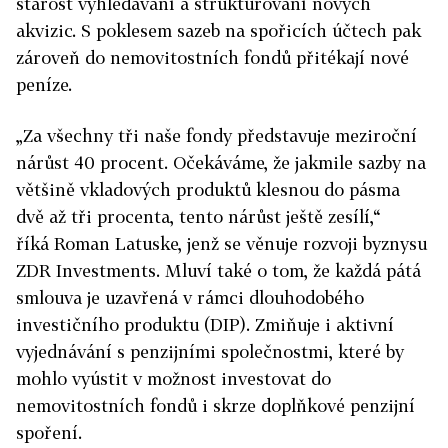
starost vyhledávání a strukturování nových
akvizic. S poklesem sazeb na spořicích účtech pak
zároveň do nemovitostních fondů přitékají nové
peníze.
„Za všechny tři naše fondy představuje meziroční
nárůst 40 procent. Očekáváme, že jakmile sazby na
většině vkladových produktů klesnou do pásma
dvě až tři procenta, tento nárůst ještě zesílí,“
říká Roman Latuske, jenž se věnuje rozvoji byznysu
ZDR Investments. Mluví také o tom, že každá pátá
smlouva je uzavřená v rámci dlouhodobého
investičního produktu (DIP). Zmiňuje i aktivní
vyjednávání s penzijními společnostmi, které by
mohlo vyústit v možnost investovat do
nemovitostních fondů i skrze doplňkové penzijní
spoření.