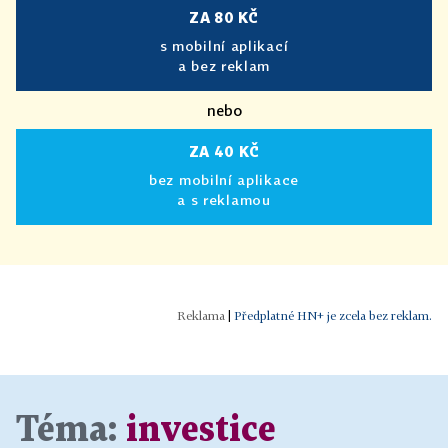
ZA 80 KČ
s mobilní aplikací
a bez reklam
nebo
ZA 40 KČ
bez mobilní aplikace
a s reklamou
|
Předplatné HN+ je zcela bez reklam.
Téma:
investice