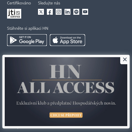
Certifikováno
Sledujte nás
Stáhněte si aplikaci HN
×
Kontakty
Ochrana osobních údajů
Tiráž redakce HN
Prohlášení o cookies
Economia
Nastavení soukromí
Kariéra v HN
Všeobecné smluvní podmínky
Ceník inzerce
Koupit / darovat předplatné
Eventy