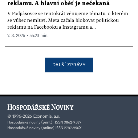
reklamu. A hlavní oběť je nečekaná
V Podpásovce se tentokrát věnujeme tématu, o kterém
se vůbec nemluví. Meta začala blokovat politickou
reklamu na Facebooku a Instagramu a...
7. 8. 2026 ▪ 55:23 min.
DALŠÍ ZPRÁVY
©
1996-2026
Economia, a.s.
Hospodářské noviny (print) ISSN 0862-9587
Hospodářské noviny (online) ISSN 2787-950X