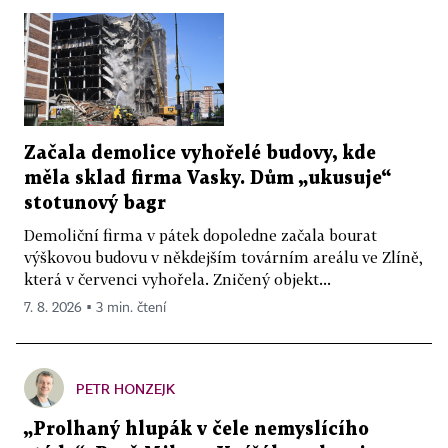
Začala demolice vyhořelé budovy, kde
měla sklad firma Vasky. Dům „ukusuje“
stotunový bagr
Demoliční firma v pátek dopoledne začala bourat
výškovou budovu v někdejším továrním areálu ve Zlíně,
která v červenci vyhořela. Zničený objekt...
7. 8. 2026 ▪ 3 min. čtení
PETR HONZEJK
„Prolhaný hlupák v čele nemyslícího