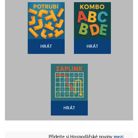
HRÁT
HRÁT
HRÁT
mezi
Přidejte si Hospodářské noviny