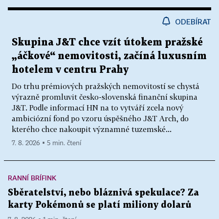
ODEBÍRAT
Skupina J&T chce vzít útokem pražské
„áčkové“ nemovitosti, začíná luxusním
hotelem v centru Prahy
Do trhu prémiových pražských nemovitostí se chystá
výrazně promluvit česko-slovenská finanční skupina
J&T. Podle informací HN na to vytváří zcela nový
ambiciózní fond po vzoru úspěšného J&T Arch, do
kterého chce nakoupit významné tuzemské...
7. 8. 2026 ▪ 5 min. čtení
RANNÍ BRÍFINK
Sběratelství, nebo bláznivá spekulace? Za
karty Pokémonů se platí miliony dolarů