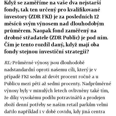
Když se zaměříme na vaše dva nejstarší
fondy, tak ten určený pro kvalifikované
investory (ZDR FKI) je za posledních 12
měsíců svým výnosem nad dlouhodobým
průměrem. Naopak fond zaměřený na
drobné střadatele (ZDR Public) je pod ním.
Čím je tento rozdíl daný, když mají oba
fondy stejnou investiční strategii?
RL:
Průměrné výnosy jsou dlouhodobě
nadstandardní oproti našemu cíli, který je v
případě FKI sedm až devět procent ročně a u
Publicu mezi pěti až sedmi procenty. Nadprůměrné
výnosy byly v minulých letech ovlivněny také tím,
že díky vysokému podílu potravinářů a prodejen
zboží denní potřeby se našim retail parkům velmi
dařilo například i v době covidu, kdy jiná centra