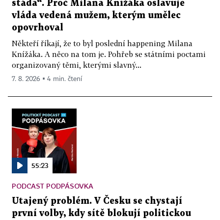
stáda“. Proč Milana Knížáka oslavuje
vláda vedená mužem, kterým umělec
opovrhoval
Někteří říkají, že to byl poslední happening Milana
Knížáka. A něco na tom je. Pohřeb se státními poctami
organizovaný těmi, kterými slavný...
7. 8. 2026 ▪ 4 min. čtení
55:23
PODCAST PODPÁSOVKA
Utajený problém. V Česku se chystají
první volby, kdy sítě blokují politickou