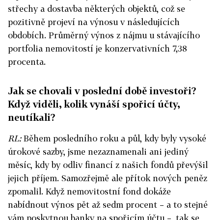
střechy a dostavba některých objektů, což se
pozitivně projeví na výnosu v následujících
obdobích.
Průměrný výnos z nájmu u stávajícího
portfolia nemovitostí je
konzervativních 7,38
procenta
.
Jak se chovali v poslední době investoři?
Když viděli, kolik vynáší spořicí účty,
neutíkali?
RL:
Během posledního roku a půl, kdy byly vysoké
úrokové sazby, jsme nezaznamenali ani jediný
měsíc, kdy by odliv financí z našich fondů převýšil
jejich příjem. Samozřejmě ale přítok nových peněz
zpomalil. Když nemovitostní fond dokáže
nabídnout výnos pět až sedm procent – a to stejné
vám poskytnou banky na spořicím účtu –, tak se