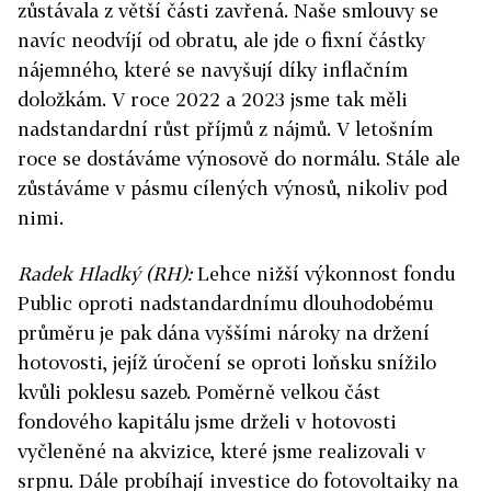
zůstávala z větší části zavřená. Naše smlouvy se
navíc neodvíjí od obratu, ale jde o fixní částky
nájemného, které se navyšují díky inflačním
doložkám. V roce 2022 a 2023 jsme tak měli
nadstandardní růst příjmů z nájmů. V letošním
roce se dostáváme výnosově do normálu. Stále ale
zůstáváme v pásmu cílených výnosů, nikoliv pod
nimi.
Radek Hladký (RH):
Lehce nižší výkonnost fondu
Public oproti nadstandardnímu dlouhodobému
průměru je pak dána vyššími nároky na držení
hotovosti, jejíž úročení se oproti loňsku snížilo
kvůli poklesu sazeb. Poměrně velkou část
fondového kapitálu jsme drželi v hotovosti
vyčleněné na akvizice, které jsme realizovali v
srpnu. Dále probíhají investice do fotovoltaiky na