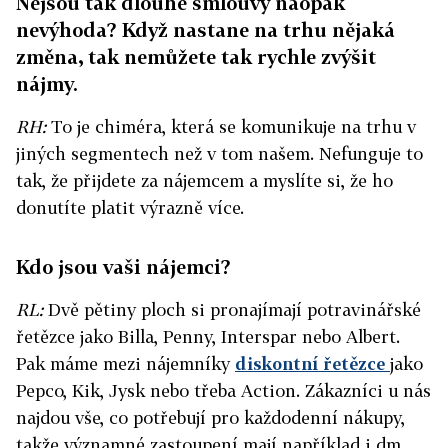
Nejsou tak dlouhé smlouvy naopak
nevýhoda? Když nastane na trhu nějaká
změna, tak nemůžete tak rychle zvýšit
nájmy.
RH:
To je chiméra, která se komunikuje na trhu v
jiných segmentech než v tom našem. Nefunguje to
tak, že přijdete za nájemcem a myslíte si, že ho
donutíte platit výrazně více.
Kdo jsou vaši nájemci?
RL:
Dvě pětiny ploch si pronajímají potravinářské
řetězce jako Billa, Penny, Interspar nebo Albert.
Pak máme mezi nájemníky
diskontní řetězce
jako
Pepco, Kik, Jysk nebo třeba Action. Zákazníci u nás
najdou vše, co potřebují pro každodenní nákupy,
takže významné zastoupení mají například i dm