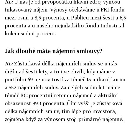
RL:
U nás je od prvopočátku hlavní zdroj výnosu
inkasovaný nájem. Výnosy očekáváme u FKI fondu
mezi osmi a 8,5 procenta, u Publicu mezi šesti a 6,5
procenta a u našeho nejmladšího fondu Industrial
kolem sedmi procent.
Jak dlouhé máte nájemní smlouvy?
RL:
Zůstatková délka nájemních smluv se u nás
drží nad šesti lety, a to i ve chvíli, kdy máme v
portfoliu 69 nemovitostí za téměř 15 miliard korun
a 552 nájemních smluv. Za celých sedm let máme
téměř 100procentní retenci nájemců a aktuální
obsazenost 99,3 procenta. Čím vyšší je zůstatková
délka nájemních smluv, tím lépe pro investora,
zejména když za výnosem stojí primárně nájemné.