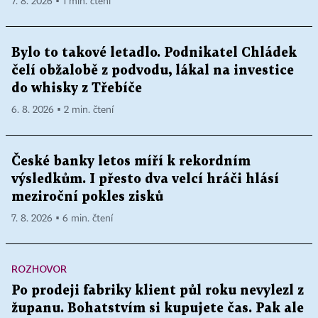
7. 8. 2026 ▪ 1 min. čtení
Bylo to takové letadlo. Podnikatel Chládek
čelí obžalobě z podvodu, lákal na investice
do whisky z Třebíče
6. 8. 2026 ▪ 2 min. čtení
České banky letos míří k rekordním
výsledkům. I přesto dva velcí hráči hlásí
meziroční pokles zisků
7. 8. 2026 ▪ 6 min. čtení
ROZHOVOR
Po prodeji fabriky klient půl roku nevylezl z
županu. Bohatstvím si kupujete čas. Pak ale