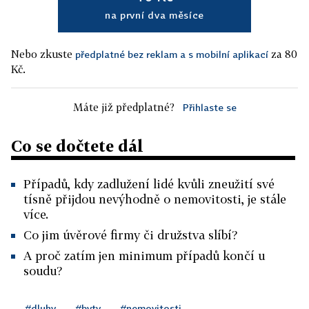
na první dva měsíce
Nebo zkuste
za 80
předplatné bez reklam a s mobilní aplikací
Kč.
Máte již předplatné?
Přihlaste se
Co se dočtete dál
Případů, kdy zadlužení lidé kvůli zneužití své
tísně přijdou nevýhodně o nemovitosti, je stále
více.
Co jim úvěrové firmy či družstva slíbí?
A proč zatím jen minimum případů končí u
soudu?
#dluhy
#byty
#nemovitosti