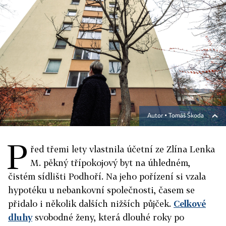
Autor ▪
Tomáš Škoda
P
řed třemi lety vlastnila účetní ze Zlína Lenka
M. pěkný třípokojový byt na úhledném,
čistém sídlišti Podhoří. Na jeho pořízení si vzala
hypotéku u nebankovní společnosti, časem se
přidalo i několik dalších nižších půjček.
Celkové
dluhy
svobodné ženy, která dlouhé roky po