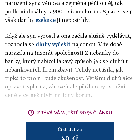
narození syna věnovala zejména péči o něj, tak
podle ní dosáhly k 900 tisícům korun. Splácet se jí
však dařilo,
exekuce
ji nepostihly.
Když ale syn vyrostl a ona začala slušně vydělávat,
rozhodla se
dluhy vyřešit
najednou. V té době
narazila na inzerát společnosti Z nebanky do
banky, který nabízel lákavý způsob, jak se dluhů u
nebankovních firem zbavit. Tehdy netušila, jak
trpká to pro ni bude zkušenost. Většinu dluhů sice
opravdu splatila, zároveň ale přišla o byt v tržní
ceně více než čtyři miliony korun.
ZBÝVÁ VÁM JEŠTĚ 90 % ČLÁNKU
Číst dál za
40 Kč