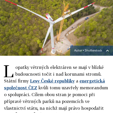
Autor ▪
Shutterstock
L
opatky větrných elektráren se mají v blízké
budoucnosti točit i nad korunami stromů.
Státní firmy
Lesy České republiky
a
energetická
společnost ČEZ
kvůli tomu uzavřely memorandum
o spolupráci. Cílem obou stran je pomoci při
přípravě větrných parků na pozemcích ve
vlastnictví státu, na nichž mají právo hospodařit