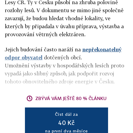
Lesy ČR. Ty v Česku působí na zhruba polovině
rozlohy lesů. V dokumentu se mimo jiné společně
zavazují, že budou hledat vhodné lokality, ve
kterých by připadala v úvahu příprava, výstavba a
provozování větrných elektráren.
Jejich budování často naráží na
nepřekonatelný
odpor obyvatel
dotčených obcí.
Umožnění výstavby v hospodářských lesích proto
vypadá jako slibný způsob, jak podpořit rozvoj
tohoto obnovitelného zdroje energie v Česku.
ZBÝVÁ VÁM JEŠTĚ 80 % ČLÁNKU
Číst dál za
40 Kč
na první dva měsíce