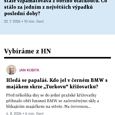
stále vzpamatovává z obřího blackoutu. Co
stálo za jedním z největších výpadků
poslední doby?
22. 7. 2026 ▪ 10 min. čtení
Vybíráme z HN
JAN KUBITA
Hledá se papaláš. Kdo jel v černém BMW s
majákem skrze „Turkovu“ křižovatku?
Před několika dny se do jedné pražské křižovatky
přihnalo obří luxusní BMW se začerněnými skly a
blikajícím majáčkem na střeše. Na červenou...
4. 8. 2026 ▪ 6 min. čtení