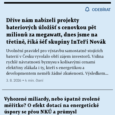
ODEBÍRAT
Dříve nám nabízeli projekty
bateriových úložišť s cenovkou pět
milionů za megawatt, dnes jsme na
třetině, říká šéf skupiny InTeFi Novák
Uvolnění pravidel pro výstavbu samostatně stojících
baterií v Česku vyvolalo obří zájem investorů. Vidina
rychlé návratnosti byznysu s kolísavými cenami
elektřiny zlákala i ty, kteří s energetikou a
developmentem neměli žádné zkušenosti. Výsledkem...
3. 8. 2026 ▪ 4 min. čtení
Vyhozené miliardy, nebo špatně zvolené
měřítko? O efekt dotací na energetické
úspory se přou NKÚ a průmysl