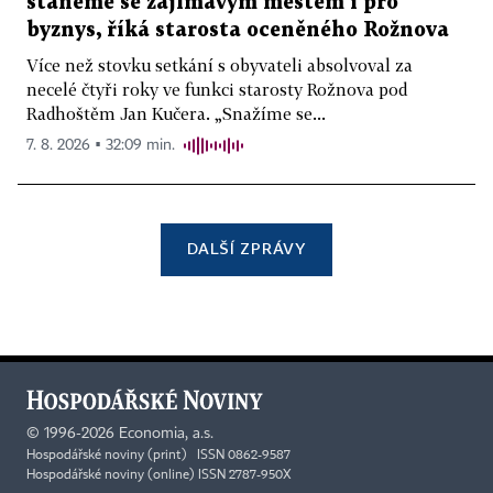
staneme se zajímavým městem i pro
byznys, říká starosta oceněného Rožnova
Více než stovku setkání s obyvateli absolvoval za
necelé čtyři roky ve funkci starosty Rožnova pod
Radhoštěm Jan Kučera. „Snažíme se...
7. 8. 2026 ▪ 32:09 min.
DALŠÍ ZPRÁVY
©
1996-2026
Economia, a.s.
Hospodářské noviny (print) ISSN 0862-9587
Hospodářské noviny (online) ISSN 2787-950X