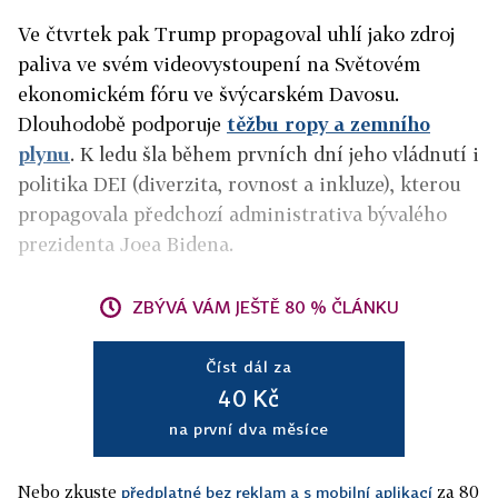
Ve čtvrtek pak Trump propagoval uhlí jako zdroj
paliva ve svém videovystoupení na Světovém
ekonomickém fóru ve švýcarském Davosu.
Dlouhodobě podporuje
těžbu ropy a zemního
plynu
. K ledu šla během prvních dní jeho vládnutí i
politika DEI (diverzita, rovnost a inkluze), kterou
propagovala předchozí administrativa bývalého
prezidenta Joea Bidena.
ZBÝVÁ VÁM JEŠTĚ 80 % ČLÁNKU
Číst dál za
40 Kč
na první dva měsíce
Nebo zkuste
za 80
předplatné bez reklam a s mobilní aplikací