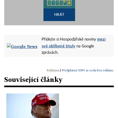
HRÁT
mezi
Přidejte si Hospodářské noviny
své oblíbené tituly
na Google
zprávách.
|
Předplatné HN+ je zcela bez reklam.
Související články