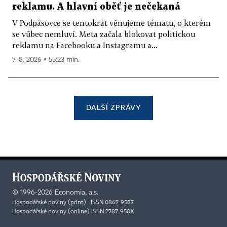
reklamu. A hlavní oběť je nečekaná
V Podpásovce se tentokrát věnujeme tématu, o kterém
se vůbec nemluví. Meta začala blokovat politickou
reklamu na Facebooku a Instagramu a...
7. 8. 2026 ▪ 55:23 min.
DALŠÍ ZPRÁVY
©
1996-2026
Economia, a.s.
Hospodářské noviny (print) ISSN 0862-9587
Hospodářské noviny (online) ISSN 2787-950X