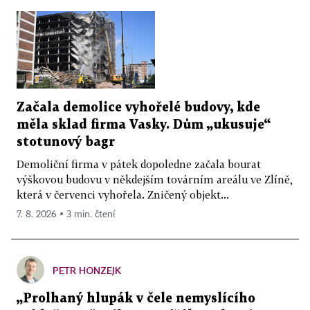
Začala demolice vyhořelé budovy, kde
měla sklad firma Vasky. Dům „ukusuje“
stotunový bagr
Demoliční firma v pátek dopoledne začala bourat
výškovou budovu v někdejším továrním areálu ve Zlíně,
která v červenci vyhořela. Zničený objekt...
7. 8. 2026 ▪ 3 min. čtení
PETR HONZEJK
„Prolhaný hlupák v čele nemyslícího