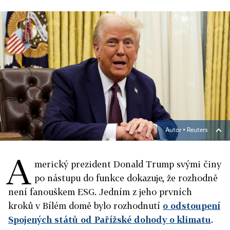
Autor ▪
Reuters
A
merický prezident Donald Trump svými činy
po nástupu do funkce dokazuje, že rozhodně
není fanouškem ESG. Jedním z jeho prvních
kroků v Bílém domě bylo rozhodnutí
o odstoupení
Spojených států od Pařížské dohody o klimatu
.