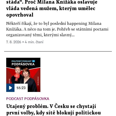
stáda“. Proč Milana Knížáka oslavuje
vláda vedená mužem, kterým umělec
opovrhoval
Někteří říkají, že to byl poslední happening Milana
Knížáka. A něco na tom je. Pohřeb se státními poctami
organizovaný těmi, kterými slavný...
7. 8. 2026 ▪ 4 min. čtení
55:23
PODCAST PODPÁSOVKA
Utajený problém. V Česku se chystají
první volby, kdy sítě blokují politickou