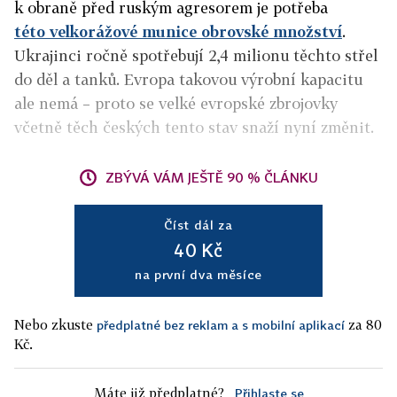
k obraně před ruským agresorem je potřeba
této velkorážové munice
obrovské množství
.
Ukrajinci ročně spotřebují 2,4 milionu těchto střel
do děl a tanků. Evropa takovou výrobní kapacitu
ale nemá – proto se velké evropské zbrojovky
včetně těch českých tento stav snaží nyní změnit.
ZBÝVÁ VÁM JEŠTĚ 90 % ČLÁNKU
Číst dál za
40 Kč
na první dva měsíce
Nebo zkuste
za 80
předplatné bez reklam a s mobilní aplikací
Kč.
Máte již předplatné?
Přihlaste se