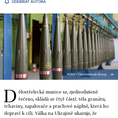
ODEBÍRAT AUTORA
Autor ▪
Czechoslovak Group
D
ělostřelecká munice se, zjednodušeně
řečeno, skládá ze čtyř částí: těla granátu,
trhaviny, zapalovače a prachové náplně, která ho
dopraví k cíli. Válka na Ukrajině ukazuje, že