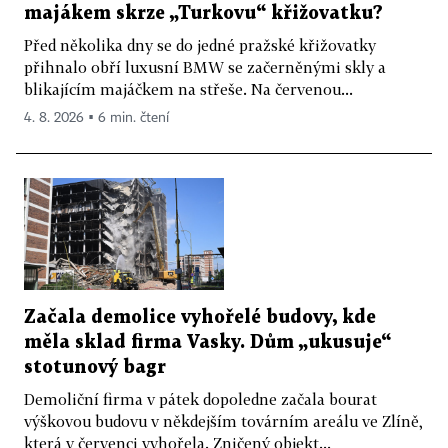
majákem skrze „Turkovu“ křižovatku?
Před několika dny se do jedné pražské křižovatky
přihnalo obří luxusní BMW se začerněnými skly a
blikajícím majáčkem na střeše. Na červenou...
4. 8. 2026 ▪ 6 min. čtení
Začala demolice vyhořelé budovy, kde
měla sklad firma Vasky. Dům „ukusuje“
stotunový bagr
Demoliční firma v pátek dopoledne začala bourat
výškovou budovu v někdejším továrním areálu ve Zlíně,
která v červenci vyhořela. Zničený objekt...