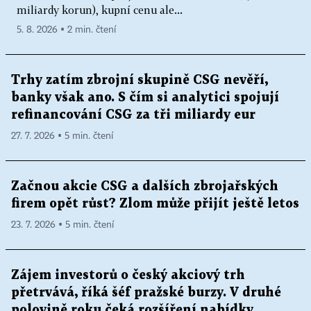
miliardy korun), kupní cenu ale...
5. 8. 2026 ▪ 2 min. čtení
Trhy zatím zbrojní skupině CSG nevěří,
banky však ano. S čím si analytici spojují
refinancování CSG za tři miliardy eur
27. 7. 2026 ▪ 5 min. čtení
Začnou akcie CSG a dalších zbrojařských
firem opět růst? Zlom může přijít ještě letos
23. 7. 2026 ▪ 5 min. čtení
Zájem investorů o český akciový trh
přetrvává, říká šéf pražské burzy. V druhé
polovině roku čeká rozšíření nabídky