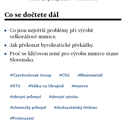
Co se dočtete dál
Co jsou největší problémy při výrobě
velkorážové munice.
Jak překonat byrokratické překážky.
Proč se klíčovou zemí pro výrobu munice stane
Slovensko.
#Czechoslovak Group
#CSG
#Rheinmetall
#STV
#Válka na Ukrajině
#munice
#zbrojní průmysl
#zbrojní výroba
#chemický průmysl
#dodavatelský řetězec
#Probouzení