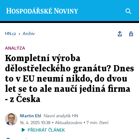
HN.cz
›
Archiv
ANALÝZA
Kompletní výroba
dělostřeleckého granátu? Dnes
to v EU neumí nikdo, do dvou
let se to ale naučí jediná firma
- z Česka
Martin Ehl
hlavní analytik HN
16. 4. 2025 10:38 ▪ Aktualizováno ▪ 7 min. čtení
PŘEHRÁT ČLÁNEK