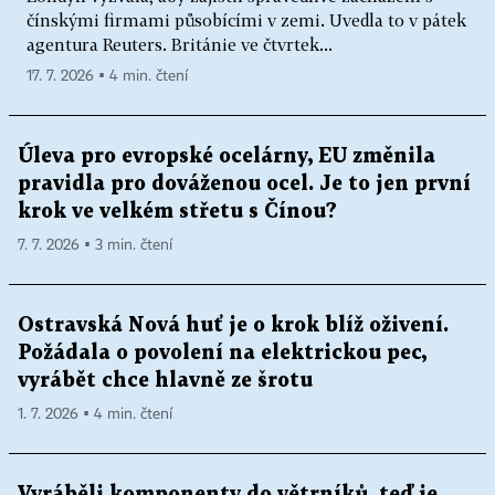
čínskými firmami působícími v zemi. Uvedla to v pátek
agentura Reuters. Británie ve čtvrtek...
17. 7. 2026 ▪ 4 min. čtení
Úleva pro evropské ocelárny, EU změnila
pravidla pro dováženou ocel. Je to jen první
krok ve velkém střetu s Čínou?
7. 7. 2026 ▪ 3 min. čtení
Ostravská Nová huť je o krok blíž oživení.
Požádala o povolení na elektrickou pec,
vyrábět chce hlavně ze šrotu
1. 7. 2026 ▪ 4 min. čtení
Vyráběli komponenty do větrníků, teď je