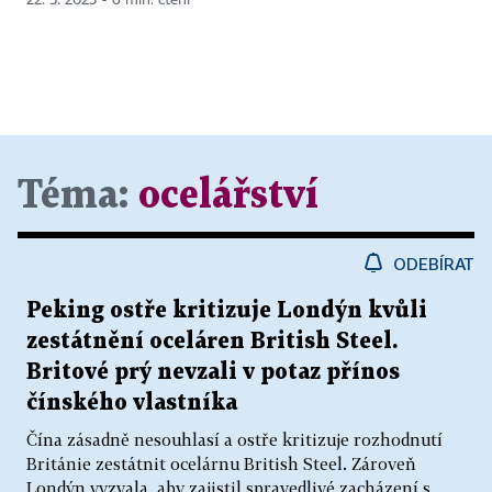
Téma:
ocelářství
ODEBÍRAT
Peking ostře kritizuje Londýn kvůli
zestátnění oceláren British Steel.
Britové prý nevzali v potaz přínos
čínského vlastníka
Čína zásadně nesouhlasí a ostře kritizuje rozhodnutí
Británie zestátnit ocelárnu British Steel. Zároveň
Londýn vyzvala, aby zajistil spravedlivé zacházení s