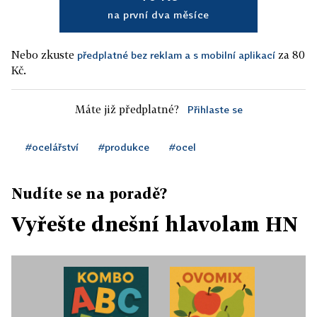
na první dva měsíce
Nebo zkuste
za 80
předplatné bez reklam a s mobilní aplikací
Kč.
Máte již předplatné?
Přihlaste se
#ocelářství
#produkce
#ocel
Nudíte se na poradě?
Vyřešte dnešní hlavolam HN