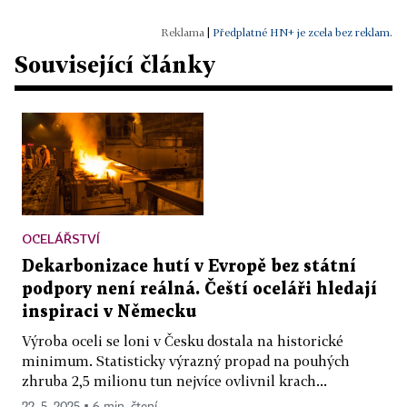
|
Předplatné HN+ je zcela bez reklam.
Související články
OCELÁŘSTVÍ
Dekarbonizace hutí v Evropě bez státní
podpory není reálná. Čeští oceláři hledají
inspiraci v Německu
Výroba oceli se loni v Česku dostala na historické
minimum. Statisticky výrazný propad na pouhých
zhruba 2,5 milionu tun nejvíce ovlivnil krach...
22. 5. 2025 ▪ 6 min. čtení