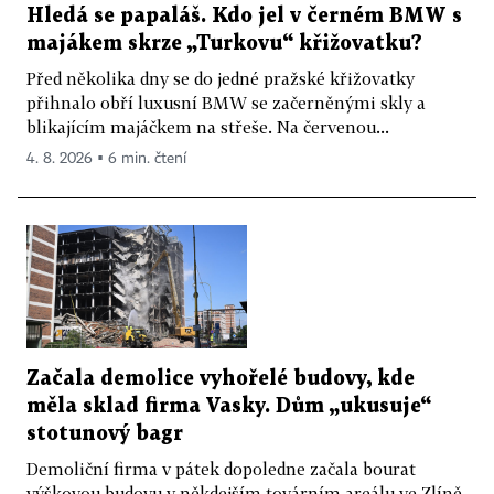
Hledá se papaláš. Kdo jel v černém BMW s
majákem skrze „Turkovu“ křižovatku?
Před několika dny se do jedné pražské křižovatky
přihnalo obří luxusní BMW se začerněnými skly a
blikajícím majáčkem na střeše. Na červenou...
4. 8. 2026 ▪ 6 min. čtení
Začala demolice vyhořelé budovy, kde
měla sklad firma Vasky. Dům „ukusuje“
stotunový bagr
Demoliční firma v pátek dopoledne začala bourat
výškovou budovu v někdejším továrním areálu ve Zlíně,