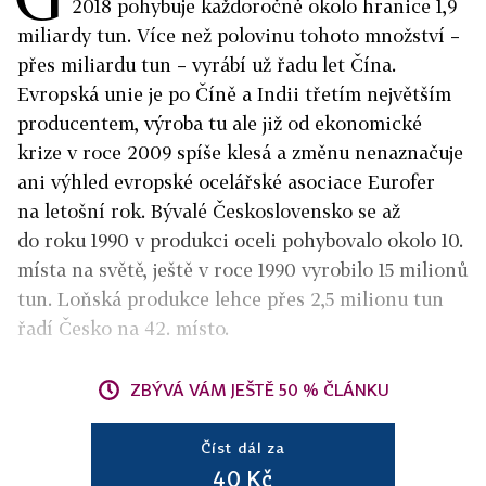
2018 pohybuje každoročně okolo hranice 1,9
miliardy tun. Více než polovinu tohoto množství –
přes miliardu tun – vyrábí už řadu let Čína.
Evropská unie je po Číně a Indii třetím největším
producentem, výroba tu ale již od ekonomické
krize v roce 2009 spíše klesá a změnu nenaznačuje
ani výhled evropské ocelářské asociace Eurofer
na letošní rok. Bývalé Československo se až
do roku 1990 v produkci oceli pohybovalo okolo 10.
místa na světě, ještě v roce 1990 vyrobilo 15 milionů
tun. Loňská produkce lehce přes 2,5 milionu tun
řadí Česko na 42. místo.
ZBÝVÁ VÁM JEŠTĚ 50 % ČLÁNKU
Číst dál za
40 Kč