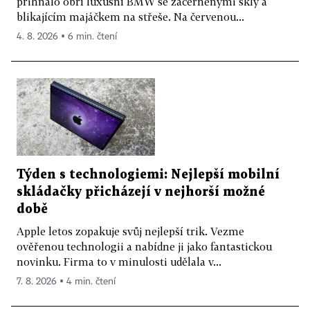
přihnalo obří luxusní BMW se začerněnými skly a
blikajícím majáčkem na střeše. Na červenou...
4. 8. 2026 ▪ 6 min. čtení
Týden s technologiemi: Nejlepší mobilní
skládačky přicházejí v nejhorší možné
době
Apple letos zopakuje svůj nejlepší trik. Vezme
ověřenou technologii a nabídne ji jako fantastickou
novinku. Firma to v minulosti udělala v...
7. 8. 2026 ▪ 4 min. čtení