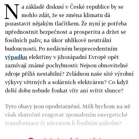
N
a základě diskusí v České republice by se
mohlo zdát, že se změna klimatu dá
pozastavit nějakým tlačítkem. Že nyní je potřeba
upřednostnit bezpečnost a prosperitu a držet se
fosilních paliv, na úkor uhlíkově neutrální
budoucnosti. Po nedávném bezprecedentním
výpadku
elektřiny v jihozápadní Evropě opět
zaznívají známé pochybnosti: Nejsou obnovitelné
zdroje příliš nestabilní? Zvládnou naše sítě výrobní
výkyvy větrných a solárních elektráren? Co když
delší dobu nebude foukat vítr ani svítit slunce?
Tyto obavy jsou opodstatněné. Měli bychom na ně
však skutečně reagovat zpomalením energetické
transformace či návratem k fosilním palivům?