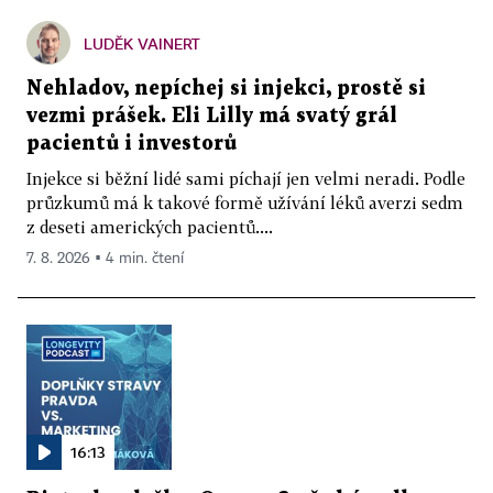
LUDĚK VAINERT
Nehladov, nepíchej si injekci, prostě si
vezmi prášek. Eli Lilly má svatý grál
pacientů i investorů
Injekce si běžní lidé sami píchají jen velmi neradi. Podle
průzkumů má k takové formě užívání léků averzi sedm
z deseti amerických pacientů....
7. 8. 2026 ▪ 4 min. čtení
16:13