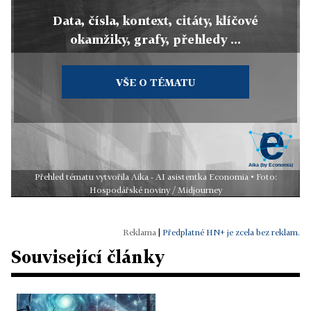
Data, čísla, kontext, citáty, klíčové
okamžiky, grafy, přehledy ...
VŠE O TÉMATU
Přehled tématu vytvořila Aika - AI asistentka Economia • Foto:
Hospodářské noviny / Midjourney
|
Předplatné HN+ je zcela bez reklam.
Související články