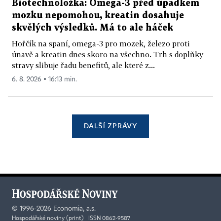
Biotechnoložka: Omega-3 před úpadkem
mozku nepomohou, kreatin dosahuje
skvělých výsledků. Má to ale háček
Hořčík na spaní, omega-3 pro mozek, železo proti
únavě a kreatin dnes skoro na všechno. Trh s doplňky
stravy slibuje řadu benefitů, ale které z...
6. 8. 2026 ▪ 16:13 min.
DALŠÍ ZPRÁVY
©
1996-2026
Economia, a.s.
Hospodářské noviny (print) ISSN 0862-9587