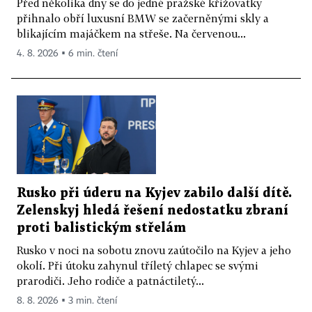
Před několika dny se do jedné pražské křižovatky
přihnalo obří luxusní BMW se začerněnými skly a
blikajícím majáčkem na střeše. Na červenou...
4. 8. 2026 ▪ 6 min. čtení
Rusko při úderu na Kyjev zabilo další dítě.
Zelenskyj hledá řešení nedostatku zbraní
proti balistickým střelám
Rusko v noci na sobotu znovu zaútočilo na Kyjev a jeho
okolí. Při útoku zahynul tříletý chlapec se svými
prarodiči. Jeho rodiče a patnáctiletý...
8. 8. 2026 ▪ 3 min. čtení