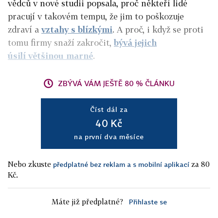
vědců v nové studii popsala, proč někteří lidé
pracují v takovém tempu, že jim to poškozuje
zdraví a
vztahy s blízkými
. A proč, i když se proti
tomu firmy snaží zakročit,
bývá jejich
úsilí většinou marné
.
ZBÝVÁ VÁM JEŠTĚ 80 % ČLÁNKU
Číst dál za
40 Kč
na první dva měsíce
Nebo zkuste
za 80
předplatné bez reklam a s mobilní aplikací
Kč.
Máte již předplatné?
Přihlaste se