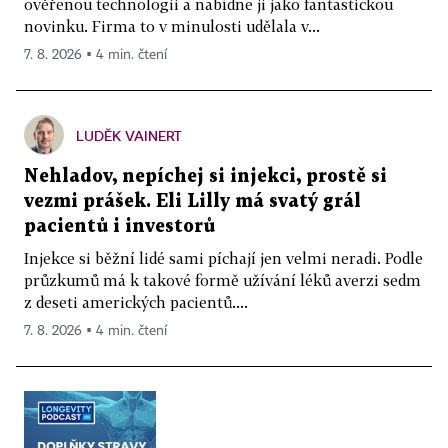
ověřenou technologii a nabídne ji jako fantastickou
novinku. Firma to v minulosti udělala v...
7. 8. 2026 ▪ 4 min. čtení
LUDĚK VAINERT
Nehladov, nepíchej si injekci, prostě si
vezmi prášek. Eli Lilly má svatý grál
pacientů i investorů
Injekce si běžní lidé sami píchají jen velmi neradi. Podle
průzkumů má k takové formě užívání léků averzi sedm
z deseti amerických pacientů....
7. 8. 2026 ▪ 4 min. čtení