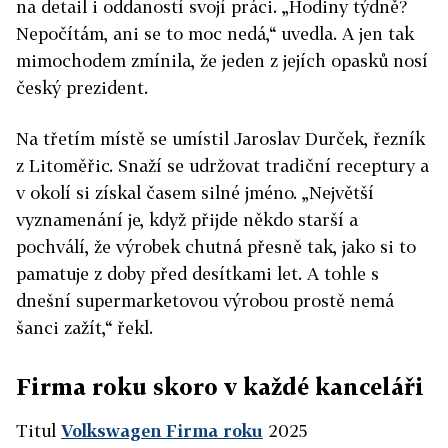
na detail i oddaností svojí práci. „Hodiny týdně?
Nepočítám, ani se to moc nedá,“ uvedla. A jen tak
mimochodem zmínila, že jeden z jejích opasků nosí
český prezident.
Na třetím místě se umístil Jaroslav Durček, řezník
z Litoměřic. Snaží se udržovat tradiční receptury a
v okolí si získal časem silné jméno. „Největší
vyznamenání je, když přijde někdo starší a
pochválí, že výrobek chutná přesně tak, jako si to
pamatuje z doby před desítkami let. A tohle s
dnešní supermarketovou výrobou prostě nemá
šanci zažít,“ řekl.
Firma roku skoro v každé kanceláři
Titul
Volkswagen Firma roku
2025