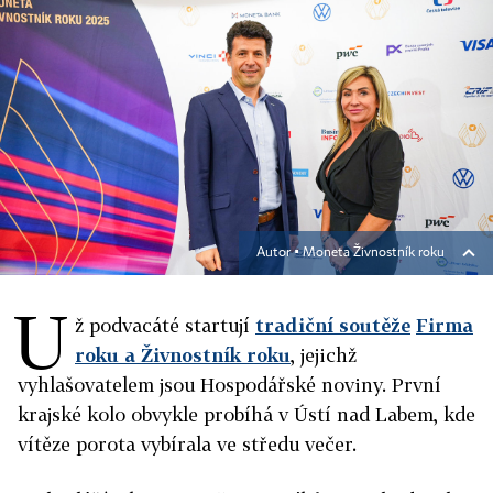
Autor ▪
Moneta Živnostník roku
U
ž podvacáté startují
tradiční soutěže
Firma
roku a Živnostník roku
, jejichž
vyhlašovatelem jsou Hospodářské noviny. První
krajské kolo obvykle probíhá v Ústí nad Labem, kde
vítěze porota vybírala ve středu večer.