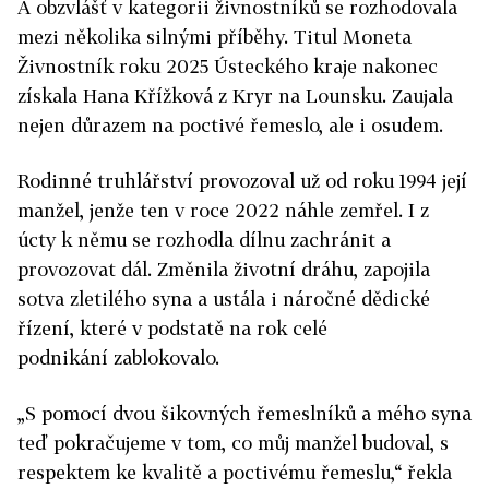
A obzvlášť v kategorii živnostníků se rozhodovala
mezi několika silnými příběhy. T
itul Moneta
Živnostník roku 2025 Ústeckého kraje
nakonec
získala Hana Křížková z Kryr na Lounsku. Zaujala
nejen důrazem na poctivé řemeslo, ale i osudem.
Rodinné truhlářství provozoval už od roku 1994 její
manžel, jenže ten v roce 2022 náhle zemřel. I z
úcty k němu se rozhodla dílnu zachránit a
provozovat dál. Změnila životní dráhu, zapojila
sotva zletilého syna a ustála i náročné dědické
řízení, které v podstatě na rok celé
podnikání zablokovalo.
„S pomocí dvou šikovných řemeslníků a mého syna
teď pokračujeme v tom, co můj manžel budoval, s
respektem ke kvalitě a poctivému řemeslu,“ řekla