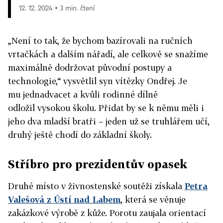
12. 12. 2024 ▪ 3 min. čtení
„Není to tak, že bychom bazírovali na ručních
vrtačkách a dalším nářadí, ale celkově se snažíme
maximálně dodržovat původní postupy a
technologie,“ vysvětlil syn vítězky Ondřej. Je
mu jednadvacet a kvůli rodinné dílně
odložil vysokou školu. Přidat by se k němu měli i
jeho dva mladší bratři – jeden už se truhlářem učí,
druhý ještě chodí do základní školy.
Stříbro pro prezidentův opasek
Druhé místo v živnostenské soutěži získala
Petra
Valešová z Ústí nad Labem
, která se věnuje
zakázkové výrobě z kůže. Porotu zaujala orientací