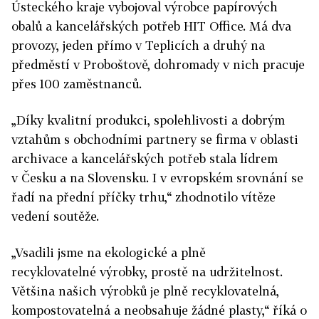
Ústeckého
kraje vybojoval výrobce papírových
obalů a kancelářských potřeb HIT Office. Má dva
provozy, jeden přímo v Teplicích a druhý na
předměstí v Proboštově, dohromady v nich pracuje
přes 100 zaměstnanců.
„Díky kvalitní produkci, spolehlivosti a dobrým
vztahům s obchodními partnery se firma v oblasti
archivace a kancelářských potřeb stala lídrem
v Česku a na Slovensku. I v evropském srovnání se
řadí na přední příčky trhu,“ zhodnotilo vítěze
vedení soutěže.
„Vsadili jsme na ekologické a plně
recyklovatelné výrobky, prostě na udržitelnost.
Většina našich výrobků je plně recyklovatelná,
kompostovatelná a neobsahuje žádné plasty,“ říká o