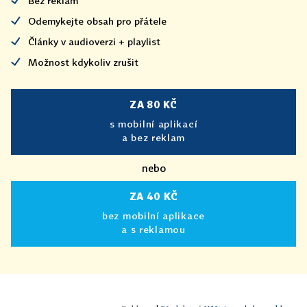
Bez reklam
Odemykejte obsah pro přátele
Články v audioverzi + playlist
Možnost kdykoliv zrušit
ZA 80 KČ
s mobilní aplikací
a bez reklam
nebo
ZA 40 KČ
bez mobilní aplikace
a s reklamou