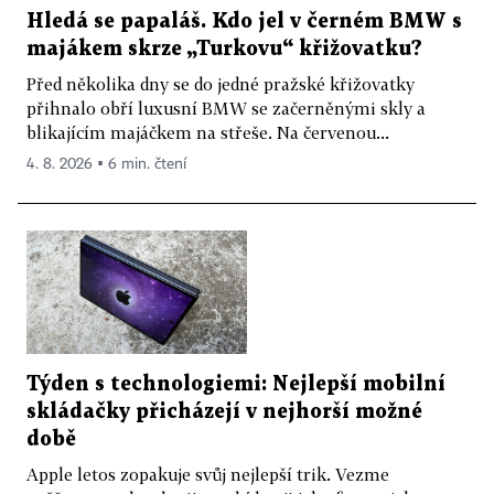
Hledá se papaláš. Kdo jel v černém BMW s
majákem skrze „Turkovu“ křižovatku?
Před několika dny se do jedné pražské křižovatky
přihnalo obří luxusní BMW se začerněnými skly a
blikajícím majáčkem na střeše. Na červenou...
4. 8. 2026 ▪ 6 min. čtení
Týden s technologiemi: Nejlepší mobilní
skládačky přicházejí v nejhorší možné
době
Apple letos zopakuje svůj nejlepší trik. Vezme