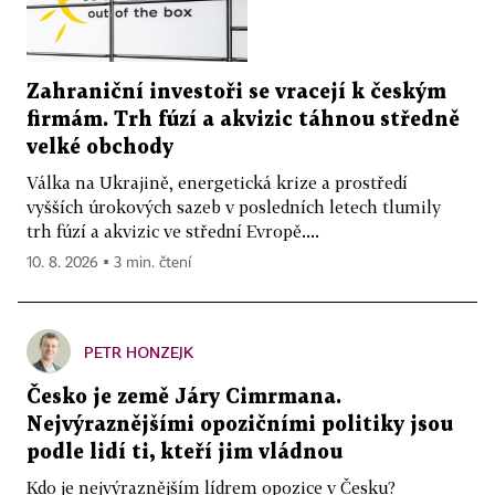
Zahraniční investoři se vracejí k českým
firmám. Trh fúzí a akvizic táhnou středně
velké obchody
Válka na Ukrajině, energetická krize a prostředí
vyšších úrokových sazeb v posledních letech tlumily
trh fúzí a akvizic ve střední Evropě....
10. 8. 2026 ▪ 3 min. čtení
PETR HONZEJK
Česko je země Járy Cimrmana.
Nejvýraznějšími opozičními politiky jsou
podle lidí ti, kteří jim vládnou
Kdo je nejvýraznějším lídrem opozice v Česku?