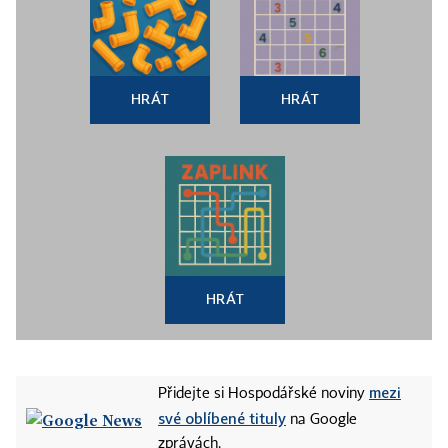
HRÁT
HRÁT
HRÁT
mezi
Přidejte si Hospodářské noviny
své oblíbené tituly
na Google
zprávách.