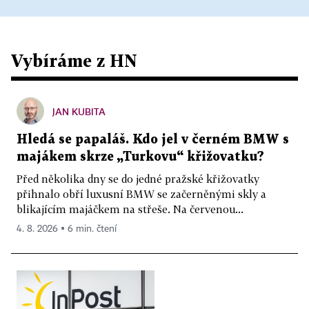
Vybíráme z HN
JAN KUBITA
Hledá se papaláš. Kdo jel v černém BMW s
majákem skrze „Turkovu“ křižovatku?
Před několika dny se do jedné pražské křižovatky
přihnalo obří luxusní BMW se začerněnými skly a
blikajícím majáčkem na střeše. Na červenou...
4. 8. 2026 ▪ 6 min. čtení