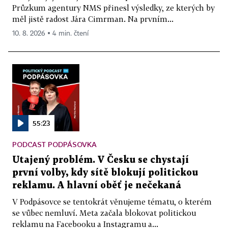
Průzkum agentury NMS přinesl výsledky, ze kterých by
měl jistě radost Jára Cimrman. Na prvním...
10. 8. 2026 ▪ 4 min. čtení
55:23
PODCAST PODPÁSOVKA
Utajený problém. V Česku se chystají
první volby, kdy sítě blokují politickou
reklamu. A hlavní oběť je nečekaná
V Podpásovce se tentokrát věnujeme tématu, o kterém
se vůbec nemluví. Meta začala blokovat politickou
reklamu na Facebooku a Instagramu a...