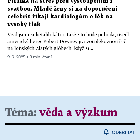
Pilulka na stres před vystoupením i
svatbou. Mladé ženy si na doporučení
celebrit říkají kardiologům o lék na
vysoký tlak
Vzal jsem si betablokátor, takže to bude pohoda, uvedl
americký herec Robert Downey jr. svou děkovnou řeč
na loňských Zlatých glóbech, když si...
9. 9. 2025 ▪ 3 min. čtení
Téma:
věda a výzkum
ODEBÍRAT