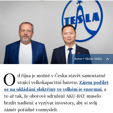
Autor ▪
Václav Vašků
O
d října je možné v Česku stavět samostatně
stojící velkokapacitní baterie.
Zájem podílet
se na ukládání elektřiny ve velkém je enormní
, a
to až tak, že oborové sdružení AKU-BAT muselo
brzdit nadšení a vyzývat investory, aby si svůj
záměr pořádně rozmysleli.