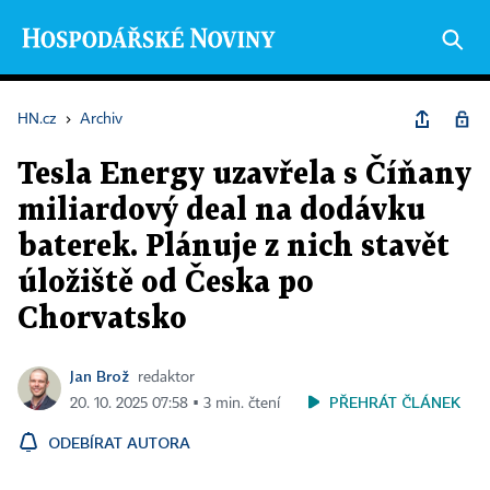
HN.cz
›
Archiv
Tesla Energy uzavřela s Číňany
miliardový deal na dodávku
baterek. Plánuje z nich stavět
úložiště od Česka po
Chorvatsko
Jan Brož
redaktor
PŘEHRÁT ČLÁNEK
20. 10. 2025 07:58 ▪ 3 min. čtení
ODEBÍRAT AUTORA