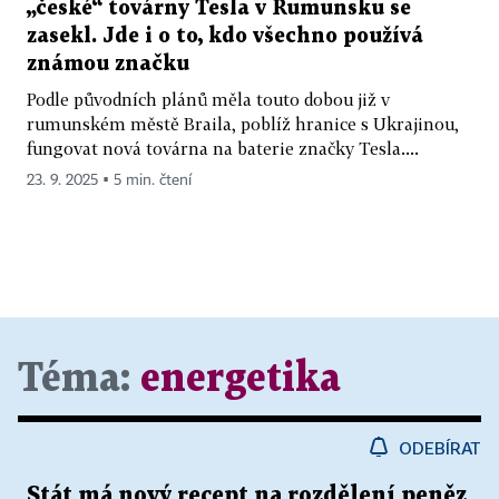
„české“ továrny Tesla v Rumunsku se
zasekl. Jde i o to, kdo všechno používá
známou značku
Podle původních plánů měla touto dobou již v
rumunském městě Braila, poblíž hranice s Ukrajinou,
fungovat nová továrna na baterie značky Tesla....
23. 9. 2025 ▪ 5 min. čtení
Téma:
energetika
ODEBÍRAT
Stát má nový recept na rozdělení peněz