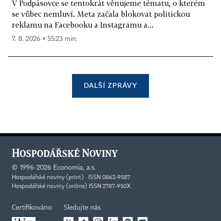
V Podpásovce se tentokrát věnujeme tématu, o kterém
se vůbec nemluví. Meta začala blokovat politickou
reklamu na Facebooku a Instagramu a...
7. 8. 2026 ▪ 55:23 min.
DALŠÍ ZPRÁVY
©
1996-2026
Economia, a.s.
Hospodářské noviny (print) ISSN 0862-9587
Hospodářské noviny (online) ISSN 2787-950X
Certifikováno
Sledujte nás