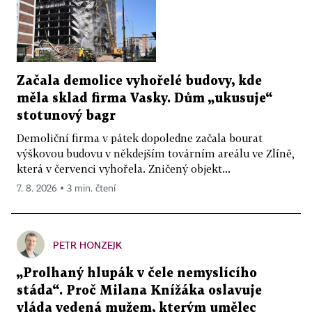
Začala demolice vyhořelé budovy, kde
měla sklad firma Vasky. Dům „ukusuje“
stotunový bagr
Demoliční firma v pátek dopoledne začala bourat
výškovou budovu v někdejším továrním areálu ve Zlíně,
která v červenci vyhořela. Zničený objekt...
7. 8. 2026 ▪ 3 min. čtení
PETR HONZEJK
„Prolhaný hlupák v čele nemyslícího
stáda“. Proč Milana Knížáka oslavuje
vláda vedená mužem, kterým umělec