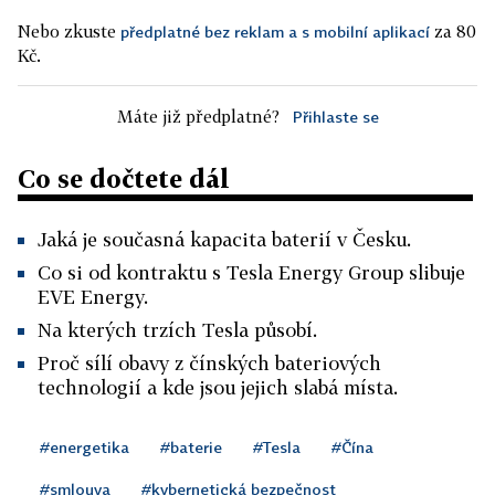
Nebo zkuste
za 80
předplatné bez reklam a s mobilní aplikací
Kč.
Máte již předplatné?
Přihlaste se
Co se dočtete dál
Jaká je současná kapacita baterií v Česku.
Co si od kontraktu s Tesla Energy Group slibuje
EVE Energy.
Na kterých trzích Tesla působí.
Proč sílí obavy z čínských bateriových
technologií a kde jsou jejich slabá místa.
#energetika
#baterie
#Tesla
#Čína
#smlouva
#kybernetická bezpečnost