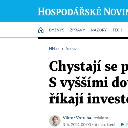
HOME
BYZNYS
ZPRÁVY
NÁZORY
TECH
HN.cz
›
Archiv
Chystají se 
S vyššími do
říkají invest
Viktor Votruba
redaktor
3. 4. 2024 00:00 ▪ 6 min. čtení