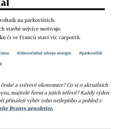
dál
voltaik na parkovištích.
ch stavbě nejvíce motivuje.
u či ve Francii staví víc carportů.
rárna
#obnovitelné zdroje energie
#parkoviště
dí
v české a světové ekonomice? Co si o aktuálních
ysu, majitelé firem a jejich šéfové? Každý týden
ři přinášejí výběr toho nejlepšího a pohled z
jte Byznys newsletter.