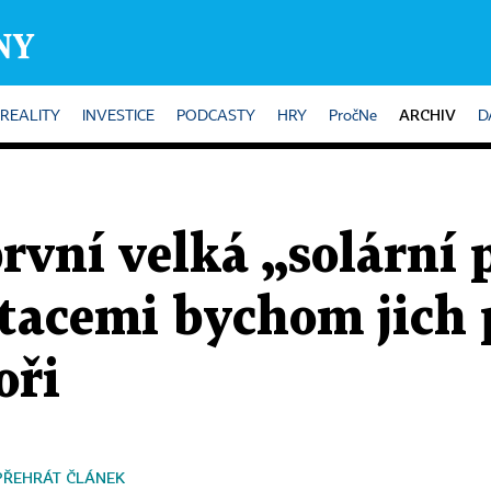
ARCHIV
REALITY
INVESTICE
PODCASTY
HRY
PročNe
D
první velká „solární 
tacemi bychom jich p
oři
PŘEHRÁT ČLÁNEK