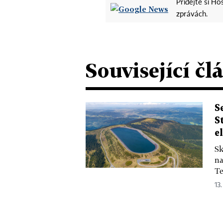
Přidejte si H
zprávách.
Související čl
S
S
e
Sk
na
Te
13