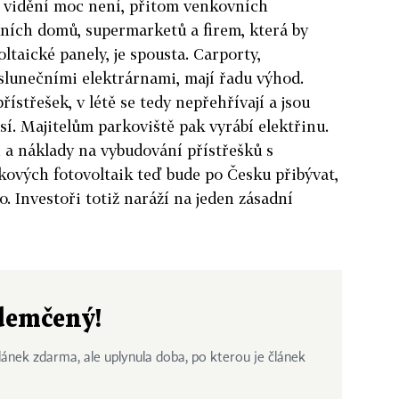
k vidění moc není, přitom venkovních
ních domů, supermarketů a firem, která by
ltaické panely, je spousta. Carporty,
 slunečními elektrárnami, mají řadu výhod.
řístřešek, v létě se tedy nepřehřívají a jsou
í. Majitelům parkoviště pak vyrábí elektřinu.
 a náklady na vybudování přístřešků s
akových fotovoltaik teď bude po Česku přibývat,
o. Investoři totiž naráží na jeden zásadní
odemčený!
ánek zdarma, ale uplynula doba, po kterou je článek