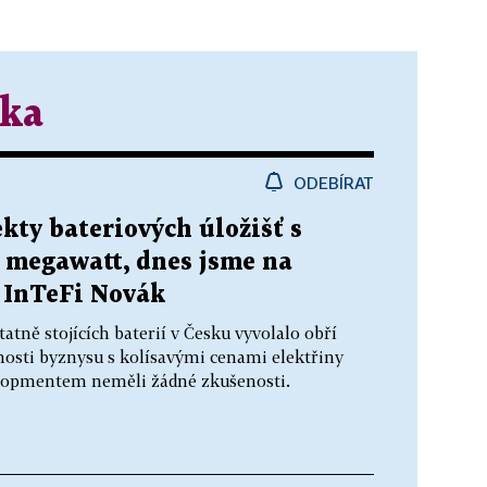
ika
ODEBÍRAT
kty bateriových úložišť s
 megawatt, dnes jsme na
y InTeFi Novák
tně stojících baterií v Česku vyvolalo obří
nosti byznysu s kolísavými cenami elektřiny
evelopmentem neměli žádné zkušenosti.