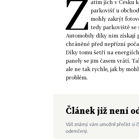
Z
atím jich v Česku 
parkovišť u obchod
mohly zakrýt fotovo
tedy parkoviště se
Automobily díky nim získají p
chráněné před nepřízní počas
Díky tomu šetří na energiích
panely se jim časem vrátí. T
ale ne tak rychle, jak by mohl
problém.
Článek již není 
Váš známý vám umožnil přečíst si čl
odemčený.