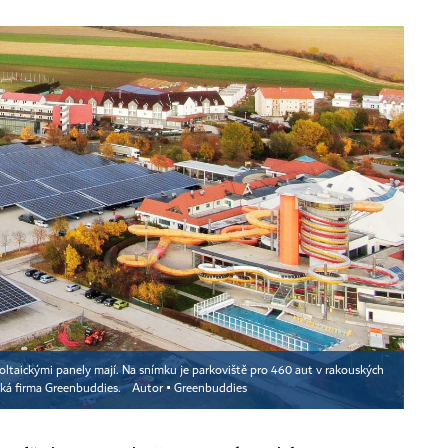
oltaickými panely mají. Na snímku je parkoviště pro 460 aut v rakouských
ská firma Greenbuddies.
Autor ▪
Greenbuddies