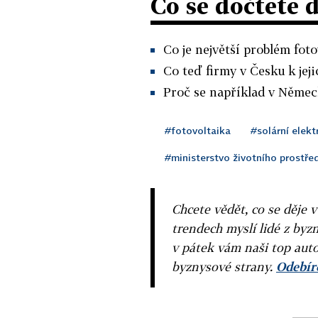
Co se dočtete 
Co je největší problém foto
Co teď firmy v Česku k jeji
Proč se například v Německ
#fotovoltaika
#solární elekt
#ministerstvo životního prostře
Chcete vědět, co se děje 
trendech myslí lidé z byzn
v pátek vám naši top auto
byznysové strany.
Odebíre