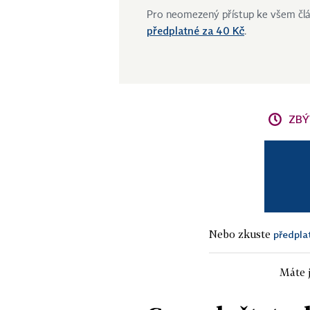
Pro neomezený přístup ke všem čl
předplatné za 40 Kč
.
ZBÝ
Nebo zkuste
předpla
Máte j