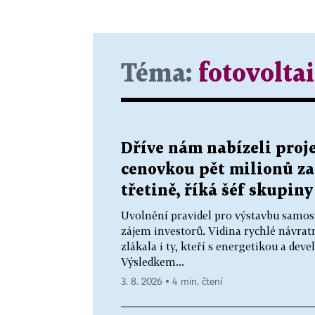
Téma:
fotovolta
Dříve nám nabízeli proje
cenovkou pět milionů za
třetině, říká šéf skupin
Uvolnění pravidel pro výstavbu samosta
zájem investorů. Vidina rychlé návrat
zlákala i ty, kteří s energetikou a d
Výsledkem...
3. 8. 2026 ▪ 4 min. čtení