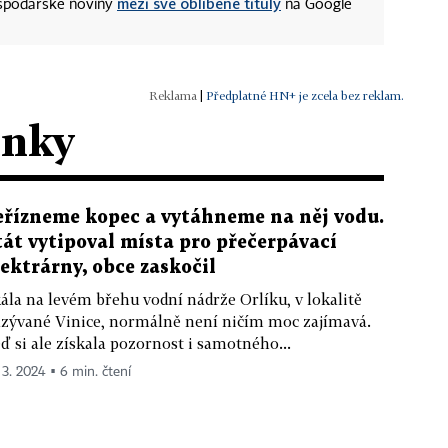
mezi své oblíbené tituly
ospodářské noviny
na Google
|
Předplatné HN+ je zcela bez reklam.
ánky
eřízneme kopec a vytáhneme na něj vodu.
tát vytipoval místa pro přečerpávací
lektrárny, obce zaskočil
ála na levém břehu vodní nádrže Orlíku, v lokalitě
zývané Vinice, normálně není ničím moc zajímavá.
ď si ale získala pozornost i samotného...
. 3. 2024 ▪ 6 min. čtení