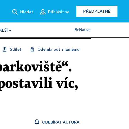
PŘEDPLATNÉ
Hledat
Přihlásit se
BeNative
ALŠÍ
Sdílet
Odemknout známému
parkoviště“.
ostavili víc,
ODEBÍRAT AUTORA