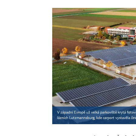
V západní Evropě už velká parkoviště krytá fotov
lázních Lutzmannsburg, kde carport vystavěla če