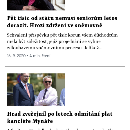
Pět tisíc od státu nemusí seniorům letos
dorazit. Hrozí zdržení ve sněmovně
Schválení příspěvku pět tisíc korun všem důchodcům
měla být záležitost, jejíž projednání se vyhne
zdlouhavému sněmovnímu procesu. Jelikož...
16. 9. 2020 ▪ 4 min. čtení
Hrad zveřejnil po letech odmítání plat
kancléře Mynáře