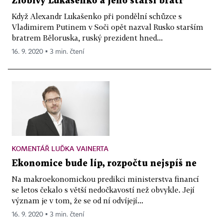
Zlobivý Lukašenko a jeho starší bratr
Když Alexandr Lukašenko při pondělní schůzce s
Vladimirem Putinem v Soči opět nazval Rusko starším
bratrem Běloruska, ruský prezident hned...
16. 9. 2020 ▪ 3 min. čtení
KOMENTÁŘ LUĎKA VAINERTA
Ekonomice bude líp, rozpočtu nejspíš ne
Na makroekonomickou predikci ministerstva financí
se letos čekalo s větší nedočkavostí než obvykle. Její
význam je v tom, že se od ní odvíjejí...
16. 9. 2020 ▪ 3 min. čtení