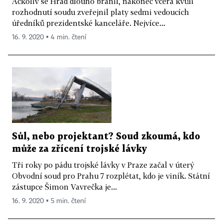
Ačkoliv se Hrad dlouho bránil, nakonec včera kvůli
rozhodnutí soudu zveřejnil platy sedmi vedoucích
úředníků prezidentské kanceláře. Nejvíce...
16. 9. 2020 ▪ 4 min. čtení
Sůl, nebo projektant? Soud zkoumá, kdo
může za zřícení trojské lávky
Tři roky po pádu trojské lávky v Praze začal v úterý
Obvodní soud pro Prahu 7 rozplétat, kdo je viník. Státní
zástupce Šimon Vavrečka je...
16. 9. 2020 ▪ 5 min. čtení