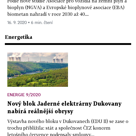
Podle nové studie Asociace pro vozidla na zemní plyn a
bioplyn (NGVA) a Evropské bioplynové asociace (EBA)
biometan nahradí v roce 2030 až 40...
16. 9. 2020 ▪ 6 min. čtení
Energetika
ENERGIE 9/2020
Nový blok Jaderné elektrárny Dukovany
nabírá reálnější obrysy
Výstavba nového bloku v Dukovanech (EDU II) se zase o
trochu přiblížila: stát a společnost ČEZ koncem
letošního července podepsaly smlouvy...