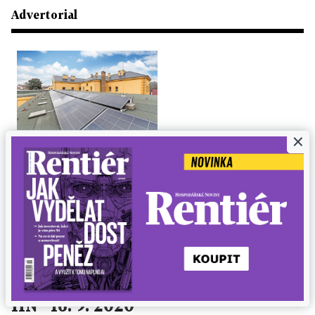
Advertorial
×
ENERGIE 9/2020
Školy mohou na větrání získat dotace
Děti se vrátily do školních lavic a po řadě měsíců si zase
zvykají na soustředěnou práci. Jejich výkon záleží na
mnoha faktorech; některé z nich...
16. 9. 2020 ▪ 6 min. čtení
HN 16. 9. 2020