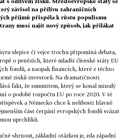
t s odlivem zisků. Středoevropské státy se
terý závisel na přílivu zahraničních
kých příjmů přispěla k růstu populismu
trany musí najít nový způsob, jak přilákat
kytu slepice či vejce trochu připomíná debata,
vropě o penězích, které mladší členské státy EU
ých fondů, a naopak financích, které z těchto
formě zisků investorů. Na dramatičnosti
idává fakt, že summitem, který se konal minulý
nání o podobě rozpočtu EU po roce 2020. V té
příspěvek a Německo chce k nelibosti hlavně
ejmenším část čerpání evropských fondů svázat
ijmou uprchlíků.
čně shrnout, základní otázkou je, zda západní