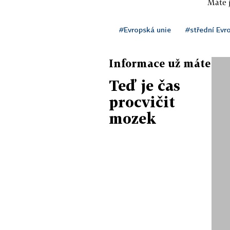
Máte j
#Evropská unie
#střední Evr
Informace už máte
Teď je čas
procvičit
mozek