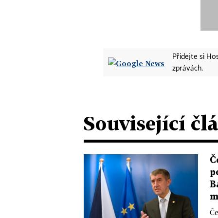
Přidejte si H
zprávách.
Související čl
Č
p
B
m
Če