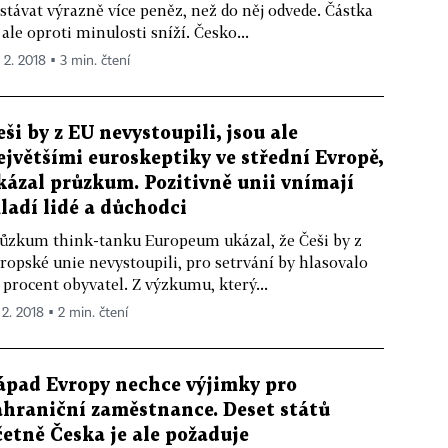
stávat výrazně více peněz, než do něj odvede. Částka
 ale oproti minulosti sníží. Česko...
 2. 2018 ▪ 3 min. čtení
eši by z EU nevystoupili, jsou ale
ejvětšími euroskeptiky ve střední Evropě,
kázal průzkum. Pozitivně unii vnímají
ladí lidé a důchodci
ůzkum think-tanku Europeum ukázal, že Češi by z
ropské unie nevystoupili, pro setrvání by hlasovalo
 procent obyvatel. Z výzkumu, který...
 2. 2018 ▪ 2 min. čtení
ápad Evropy nechce výjimky pro
ahraniční zaměstnance. Deset států
četně Česka je ale požaduje