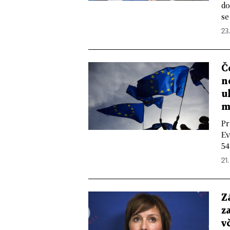
do
se
23.
Č
n
u
m
Pr
Ev
54
21.
Z
z
v