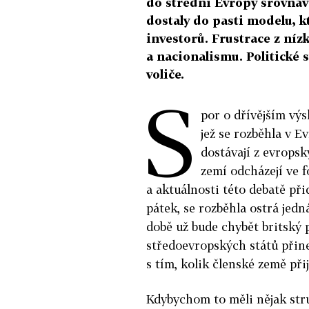
do střední Evropy srovnáva
dostaly do pasti modelu, k
investorů. Frustrace z níz
a nacionalismu. Politické s
voliče.
S
por o dřívějším výs
jež se rozběhla v E
dostávají z evropsk
zemí odcházejí ve 
a aktuálnosti této debatě př
pátek, se rozběhla ostrá jed
době už bude chybět britský 
středoevropských států přin
s tím, kolik členské země př
Kdybychom to měli nějak stru