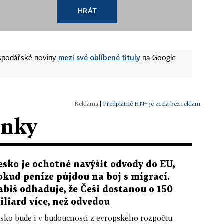
HRÁT
mezi své oblíbené tituly
ospodářské noviny
na Google
|
Předplatné HN+ je zcela bez reklam.
ánky
esko je ochotné navýšit odvody do EU,
okud peníze půjdou na boj s migrací.
abiš odhaduje, že Češi dostanou o 150
iliard více, než odvedou
sko bude i v budoucnosti z evropského rozpočtu