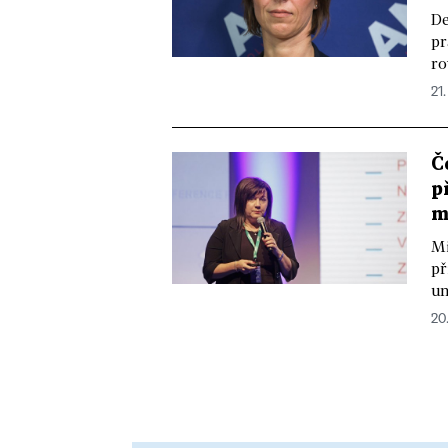
De
pr
ro
21.
Č
p
m
Mi
př
un
20