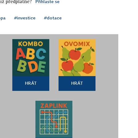
iž předplatné?
Přihlaste se
opa
#investice
#dotace
HRÁT
HRÁT