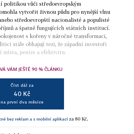
ní politikou vůči středoevropským
mohla vytvořit živnou půdu pro nynější vlnu
nebo středoevropští nacionalisté a populisté
příjmů a špatně fungujících státních institucí.
pokojenost s kořeny v náročné transformaci,
itici stále obhajují tezi, že západní investoři
 místa, peníze a efektivitu.
VÁ VÁM JEŠTĚ 90 % ČLÁNKU
Číst dál za
40 Kč
na první dva měsíce
za 80 Kč.
tné bez reklam a s mobilní aplikací