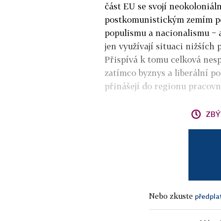
část EU se svojí neokoloniál
postkomunistickým zemím po
populismu a nacionalismu − a
jen využívají situaci nižších 
Přispívá k tomu celková nes
zatímco byznys a liberální pol
přinášejí do regionu pracovní
ZBÝ
Nebo zkuste
předpla