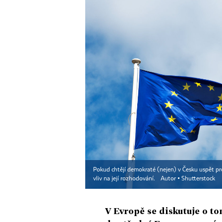
Pokud chtějí demokraté (nejen) v Česku uspět pr
vliv na její rozhodování.
Autor ▪
Shutterstock
V Evropě se diskutuje o to