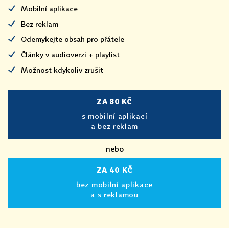
Mobilní aplikace
Bez reklam
Odemykejte obsah pro přátele
Články v audioverzi + playlist
Možnost kdykoliv zrušit
ZA 80 KČ
s mobilní aplikací
a bez reklam
nebo
ZA 40 KČ
bez mobilní aplikace
a s reklamou