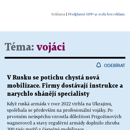
|
Předplatné HN+ je zcela bez reklam.
Téma:
vojáci
ODEBÍRAT
V Rusku se potichu chystá nová
mobilizace. Firmy dostávají instrukce a
narychlo shánějí specialisty
Když ruská armáda v roce 2022 vtrhla na Ukrajinu,
spoléhala se především na profesionální vojáky. Po
prvotním neúspěchu vzrostla důležitost Prigožinových
wagnerovců a stavy regulérní armády doplnilo zhruba
300 tisíc mužů z částečné mobilizace....