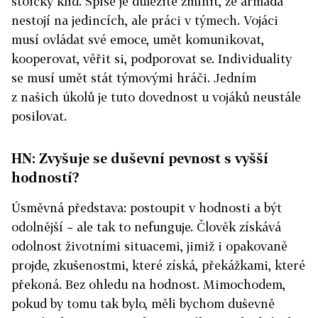
stoický klid. Spíše je důležité zmínit, že armáda
nestojí na jedincích, ale práci v týmech. Vojáci
musí ovládat své emoce, umět komunikovat,
kooperovat, věřit si, podporovat se. Individuality
se musí umět stát týmovými hráči. Jedním
z našich úkolů je tuto dovednost u vojáků neustále
posilovat.
HN: Zvyšuje se duševní pevnost s vyšší
hodností?
Úsměvná představa: postoupit v hodnosti a být
odolnější – ale tak to nefunguje. Člověk získává
odolnost životními situacemi, jimiž i opakovaně
projde, zkušenostmi, které získá, překážkami, které
překoná. Bez ohledu na hodnost. Mimochodem,
pokud by tomu tak bylo, měli bychom duševně