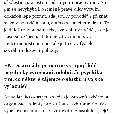
s bolestmi, starostmi rodinnými i pracovními. Ani
jim se nevyhýbají. Nicméně právě díky výcviku
dokážou lépe poznat, zda jsou „v pohodě“, i přiznat
si, že v pohodě nejsou, a něco s tím cíleně dělat. To
je důležité, znát sám sebe, své slabiny i vědět, kde je
naše síla. Obecná definice zdraví není stav
nepřítomnosti nemoci, ale je to stav fyzické,
sociální i duševní pohody.
HN: Do armády primárně vstupují lidé
psychicky vyrovnaní, odolní. Je psychika
tím, co některé zájemce o službu u vojska
vyřazuje?
Armáda jako ozbrojená složka je zároveň výběrovou
organizací. Adepty pro službu si vybíráme. Součástí
výběrového procesu je i zdravotní způsobilost, jejíž