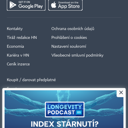
Kontakty
Ochrana osobních údajů
Tiráž redakce HN
Prohlášení o cookies
Economia
Nastavení soukromí
Kariéra v HN
Všeobecné smluvní podmínky
Ceník inzerce
Koupit / darovat předplatné
Eventy
×
Newslettery
RSS kanály
Autorská práva vykonává vydavatel. Bez písemného svolení vydavatele je