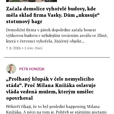
Začala demolice vyhořelé budovy, kde
měla sklad firma Vasky. Dům „ukusuje“
stotunový bagr
Demoliční firma v pátek dopoledne začala bourat
výškovou budovu v někdejším továrním areálu ve Zlíně,
která v červenci vyhořela. Zničený objekt...
7. 8. 2026 ▪ 3 min. čtení
PETR HONZEJK
„Prolhaný hlupák v čele nemyslícího
stáda“. Proč Milana Knížáka oslavuje
vláda vedená mužem, kterým umělec
opovrhoval
Někteří říkají, že to byl poslední happening Milana
Knížáka. A něco na tom je. Pohřeb se státními poctami