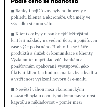
Podle čeho se hodnotilo
◼ Banky i pojišťovny byly hodnoceny z
pohledu klienta a akcionáře. Oba měly ve
výsledku stejnou váhu.
◼ Klientsky byly u bank nejdůležitějšími
kritérii náklady na vedení účtu, u pojišťoven
zase výše pojistného. Hodnotila se i šíře
produktů a služeb či komunikace s klienty.
Výzkumníci například vůči bankám a
pojišťovnám opakovaně vystupovali jako
fiktivní klienti, a hodnocena tak byla kvalita
a vstřícnost vyřízení hovoru či e-mailu.
◼ Největší váhou mezi ekonomickými
ukazateli byla u obou typů domů návratnost
kapitálu a nákladovost – poměr mezi