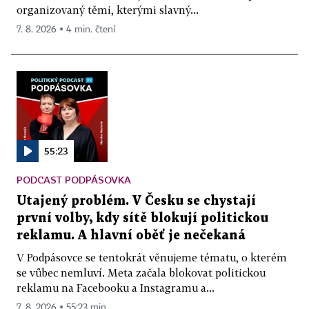
organizovaný těmi, kterými slavný...
7. 8. 2026 ▪ 4 min. čtení
55:23
PODCAST PODPÁSOVKA
Utajený problém. V Česku se chystají
první volby, kdy sítě blokují politickou
reklamu. A hlavní oběť je nečekaná
V Podpásovce se tentokrát věnujeme tématu, o kterém
se vůbec nemluví. Meta začala blokovat politickou
reklamu na Facebooku a Instagramu a...
7. 8. 2026 ▪ 55:23 min.