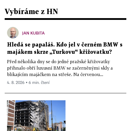
Vybíráme z HN
JAN KUBITA
Hledá se papaláš. Kdo jel v černém BMW s
majákem skrze „Turkovu“ křižovatku?
Před několika dny se do jedné pražské křižovatky
přihnalo obří luxusní BMW se začerněnými skly a
blikajícím majáčkem na střeše. Na červenou...
4. 8. 2026 ▪ 6 min. čtení