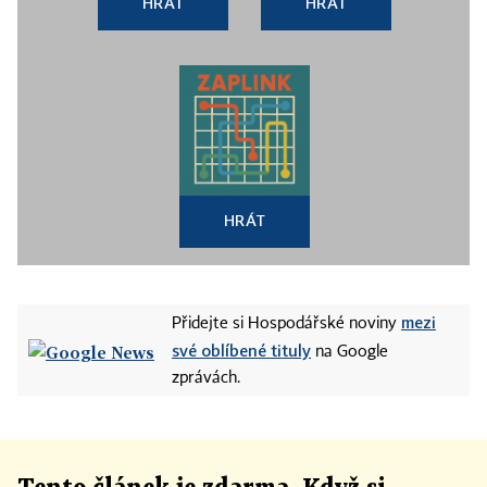
HRÁT
HRÁT
HRÁT
mezi
Přidejte si Hospodářské noviny
své oblíbené tituly
na Google
zprávách.