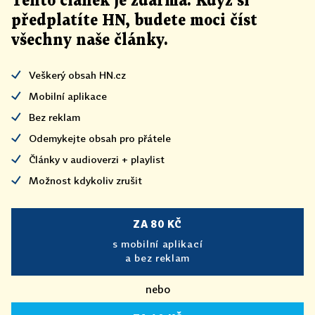
Tento článek
je
zdarma. Když si
předplatíte HN, budete moci číst
všechny naše články
.
Veškerý obsah HN.cz
Mobilní aplikace
Bez reklam
Odemykejte obsah pro přátele
Články v audioverzi + playlist
Možnost kdykoliv zrušit
ZA 80 KČ
s mobilní aplikací
a bez reklam
nebo