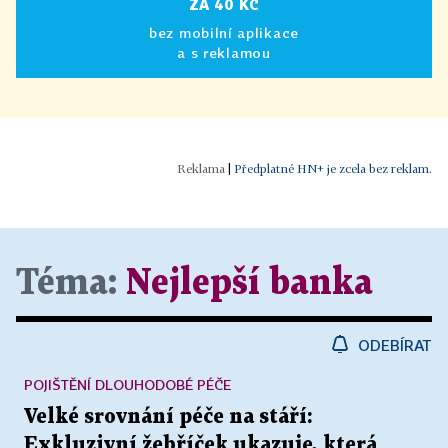
ZA 40 KČ
bez mobilní aplikace
a s reklamou
|
Předplatné HN+ je zcela bez reklam.
Téma:
Nejlepší banka
ODEBÍRAT
POJIŠTĚNÍ DLOUHODOBÉ PÉČE
Velké srovnání péče na stáří:
Exkluzivní žebříček ukazuje, která