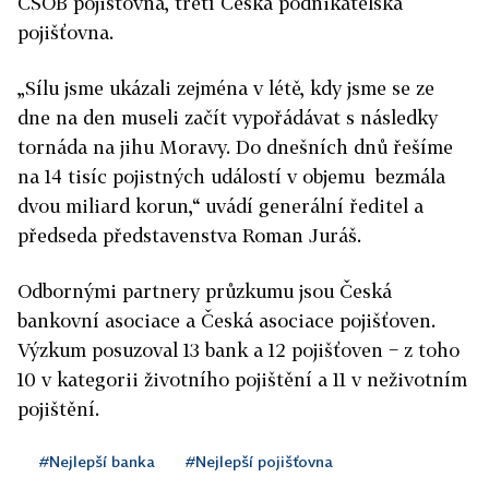
ČSOB pojišťovna, třetí Česká podnikatelská
pojišťovna.
„Sílu jsme ukázali zejména v létě, kdy jsme se ze
dne na den museli začít vypořádávat s následky
tornáda na jihu Moravy. Do dnešních dnů řešíme
na 14 tisíc pojistných událostí v objemu bezmála
dvou miliard korun,“ uvádí generální ředitel a
předseda představenstva Roman Juráš.
Odbornými partnery průzkumu jsou Česká
bankovní asociace a Česká asociace pojišťoven.
Výzkum posuzoval 13 bank a 12 pojišťoven − z toho
10 v kategorii životního pojištění a 11 v neživotním
pojištění.
#Nejlepší banka
#Nejlepší pojišťovna