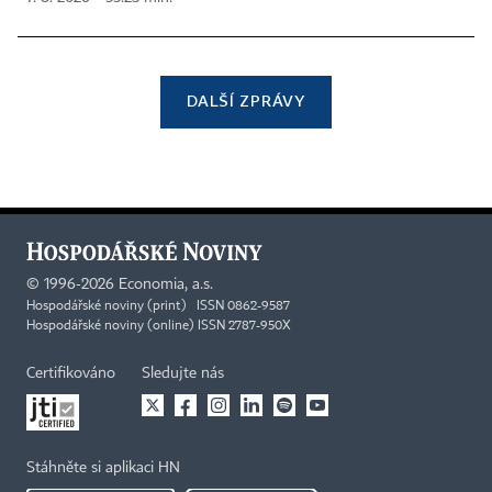
DALŠÍ ZPRÁVY
©
1996-2026
Economia, a.s.
Hospodářské noviny (print) ISSN 0862-9587
Hospodářské noviny (online) ISSN 2787-950X
Certifikováno
Sledujte nás
Stáhněte si aplikaci HN