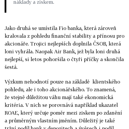
náklady a ziskem.
Jako druhá se umístila Fio banka, která zároveň
kralovala z pohledu finanční stability a přínosu pro
akcionáře. Trojici nejlepších doplnila ČSOB, která
loni vyhrála. Naopak Air Bank, jež byla loni druhá
nejlepší, si letos pohoršila o čtyři příčky a skončila
šestá.
Výzkum nehodnotí pouze na základě klientského
pohledu, ale i toho akcionářského. To znamená,
že stejně důležitou váhu mají také ekonomická
kritéria. V nich se porovnává například ukazatel
ROAE, který určuje poměr mezi ziskem po zdanění
a průměrným vlastním jměním. Důležitý je také
tržní podíl bank v depozitech a úvěrech i podíl