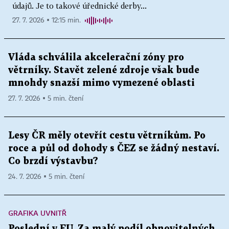
údajů. Je to takové úřednické derby...
27. 7. 2026 ▪ 12:15 min.
Vláda schválila akcelerační zóny pro
větrníky. Stavět zelené zdroje však bude
mnohdy snazší mimo vymezené oblasti
27. 7. 2026 ▪ 5 min. čtení
Lesy ČR měly otevřít cestu větrníkům. Po
roce a půl od dohody s ČEZ se žádný nestaví.
Co brzdí výstavbu?
24. 7. 2026 ▪ 5 min. čtení
GRAFIKA UVNITŘ
Poslední v EU. Za malý podíl obnovitelných