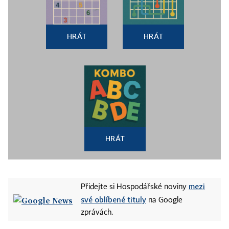
HRÁT
HRÁT
HRÁT
mezi
Přidejte si Hospodářské noviny
své oblíbené tituly
na Google
zprávách.