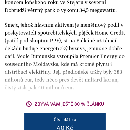
koncem loňského roku ve Stejaru v severní
Dobrudži větrný park o výkonu 34,5 megawattu.
Šmejc, jehož hlavním aktivem je menšinový podíl v
poskytovateli spotřebitelských půjček Home Credit
(patří pod skupinu PPF), si na Balkáně už téměř
dekádu buduje energetický byznys, jemuž se dobře
daří. Vedle Rumunska vstoupila Premier Energy do
sousedního Moldavska, kde má kromě plynu i
distribuci elektřiny. Její předloňské tržby byly 383
milionů eur, tedy něco přes devět miliard korun,
čistý zisk pak 40 milionů eur.
ZBÝVÁ VÁM JEŠTĚ 80 % ČLÁNKU
Číst dál za
40 Kč