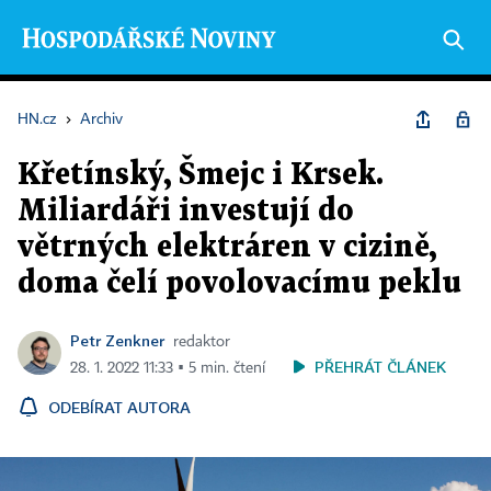
HN.cz
›
Archiv
Křetínský, Šmejc i Krsek.
Miliardáři investují do
větrných elektráren v cizině,
doma čelí povolovacímu peklu
Petr Zenkner
redaktor
PŘEHRÁT ČLÁNEK
28. 1. 2022 11:33 ▪ 5 min. čtení
ODEBÍRAT AUTORA