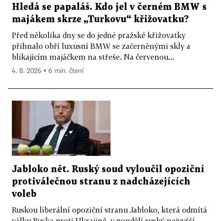
Hledá se papaláš. Kdo jel v černém BMW s
majákem skrze „Turkovu“ křižovatku?
Před několika dny se do jedné pražské křižovatky
přihnalo obří luxusní BMW se začerněnými skly a
blikajícím majáčkem na střeše. Na červenou...
4. 8. 2026 ▪ 6 min. čtení
Jabloko nět. Ruský soud vyloučil opoziční
protiválečnou stranu z nadcházejících
voleb
Ruskou liberální opoziční stranu Jabloko, která odmítá
válku Ruska proti Ukrajině, v pondělí ruský nejvyšší