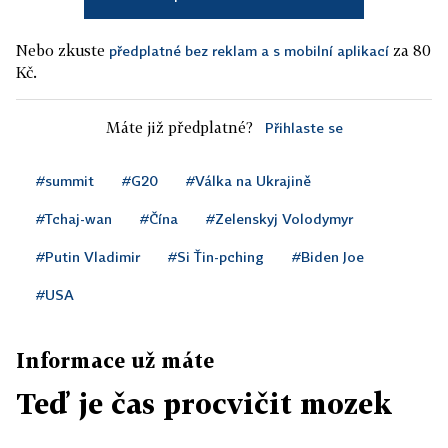
Nebo zkuste
za 80
předplatné bez reklam a s mobilní aplikací
Kč.
Máte již předplatné?
Přihlaste se
#summit
#G20
#Válka na Ukrajině
#Tchaj-wan
#Čína
#Zelenskyj Volodymyr
#Putin Vladimir
#Si Ťin-pching
#Biden Joe
#USA
Informace už máte
Teď je čas procvičit mozek