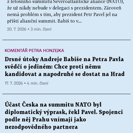
z letošního summitu Severoatlantické aliance (NATO),
že už nikdy nebude v delegaci s prezidentem. Zároveň
nemá problém s tím, aby prezident Petr Pavel jel na
příští alianční summit. Babiš to v...
20. 7. 2026 ▪ 3 min. čtení
KOMENTÁŘ PETRA HONZEJKA
Drsné útoky Andreje Babiše na Petra Pavla
svědčí o jediném: Chce proti němu
kandidovat a napodruhé se dostat na Hrad
17. 7. 2026 ▪ 4 min. čtení
Účast Česka na summitu NATO byl
diplomatický výprask, řekl Pavel. Spojenci
podle něj Prahu vnímají jako
nezodpovědného partnera