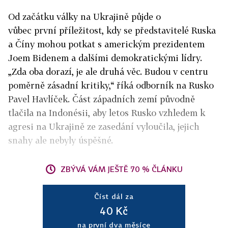
Od začátku války na Ukrajině půjde o
vůbec první příležitost, kdy se představitelé Ruska
a Číny mohou potkat s americkým prezidentem
Joem Bidenem a dalšími demokratickými lídry.
„Zda oba dorazí, je ale druhá věc. Budou v centru
poměrně zásadní kritiky,“ říká odborník na Rusko
Pavel Havlíček. Část západních zemí původně
tlačila na Indonésii, aby letos Rusko vzhledem k
agresi na Ukrajině ze zasedání vyloučila, jejich
snahy ale nebyly úspěšné.
ZBÝVÁ VÁM JEŠTĚ 70 % ČLÁNKU
Číst dál za
40 Kč
na první dva měsíce