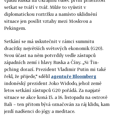
vpádu Ruska na Ukrajinu vůbec první příležitost
setkat se tváří v tvář. Může to vyústit v
diplomatickou roztržku a namísto uklidnění
situace jen posílit vztahy mezi Moskvou a
Pekingem.
Setkání se má uskutečnit v rámci summitu
dvacítky největších světových ekonomik (G20).
Svou účast na něm potvrdily vedle zástupců
západních zemí i hlavy Ruska a Číny. „Si Ťin-
pching dorazí. Prezident Vladimir Putin mi také
řekl, že přijede,“ sdělil
agentuře Bloomberg
indonéský prezident Joko Widodo, jehož země
letos setkání zástupců G20 pořádá. Za napjaté
situace se akce koná 15. a 16. listopadu na ostrově
Bali – ten přitom bývá označován za ráj klidu, kam
jezdí nadšenci do jógy a meditace.