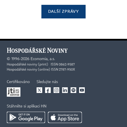
DALŠÍ ZPRÁVY
©
1996-2026
Economia, a.s.
Hospodářské noviny (print) ISSN 0862-9587
Hospodářské noviny (online) ISSN 2787-950X
Certifikováno
Sledujte nás
Stáhněte si aplikaci HN