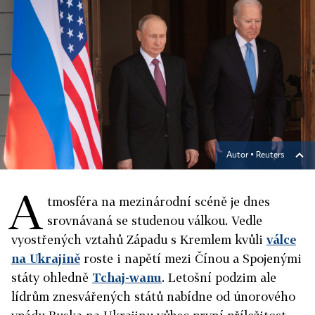
Autor ▪
Reuters
A
tmosféra na mezinárodní scéně je dnes
srovnávaná se studenou válkou. Vedle
vyostřených vztahů Západu s Kremlem kvůli
válce
na Ukrajině
roste i napětí mezi Čínou a Spojenými
státy ohledně
Tchaj-wanu
. Letošní podzim ale
lídrům znesvářených států nabídne od únorového