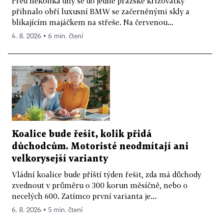
Před několika dny se do jedné pražské křižovatky
přihnalo obří luxusní BMW se začerněnými skly a
blikajícím majáčkem na střeše. Na červenou...
4. 8. 2026 ▪ 6 min. čtení
Koalice bude řešit, kolik přidá
důchodcům. Motoristé neodmítají ani
velkorysejší varianty
Vládní koalice bude příští týden řešit, zda má důchody
zvednout v průměru o 300 korun měsíčně, nebo o
necelých 600. Zatímco první varianta je...
6. 8. 2026 ▪ 5 min. čtení