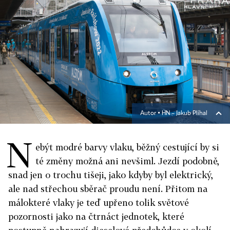
Autor ▪
HN – Jakub Plíhal
N
ebýt modré barvy vlaku, běžný cestující by si
té změny možná ani nevšiml. Jezdí podobně,
snad jen o trochu tišeji, jako kdyby byl elektrický,
ale nad střechou sběrač proudu není. Přitom na
málokteré vlaky je teď upřeno tolik světové
pozornosti jako na čtrnáct jednotek, které