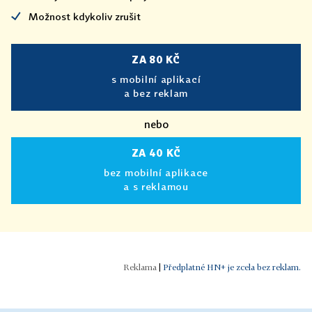
Možnost kdykoliv zrušit
ZA 80 KČ
s mobilní aplikací
a bez reklam
nebo
ZA 40 KČ
bez mobilní aplikace
a s reklamou
|
Předplatné HN+ je zcela bez reklam.