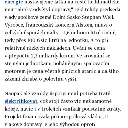
energie
nastavujeme laťku na cestě ke klimatické
neutralitě v odvětví dopravy,“ řekl tehdy předseda
vlády spolkové země Dolní Sasko Stephan Weil.
Výrobce, francouzský koncern Alstom, mluví o
velkých úsporách nafty – 1,6 milionu litrů ročně,
tedy přes 100 tisíc litrů na jednotku. A to při
relativně nízkých nákladech. Uvádí se cena
v přepočtu 2,3 miliardy korun. Ve srovnání se
stejnými jednotkami poháněnými spalovacím
motorem je cena včetně plnicích stanic a dalšího
zázemí zhruba o polovinu vyšší.
Naopak ale vznikly úspory: není potřeba tratě
elektrifikovat
, což stojí často víc než samotné
koleje, navíc i v trolejích vznikají podstatné ztráty.
Projekt financovala přímo spolková vláda. „U
vlakové dopravy je jeho výhodou oproti