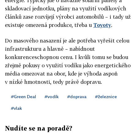
energie. Typicky jde o návazné solární panely a
skladovací jednotku, plány na využití vodíkových
článků zase rozvíjejí výrobci automobilů – i tady už
existuje omezená produkce, třeba u
Toyoty
.
Do masového nasazení je ale potřeba vyřešit celou
infrastrukturu a hlavně – nabídnout
konkurenceschopnou cenu. I kvůli tomu se budou
zřejmě pokusy o využití vodíku jako energetického
média omezovat na obor, kde je výhoda aspoň
v nízké hmotnosti, tedy právě dopravu.
#Green Deal
#vodík
#doprava
#železnice
#vlak
Nudíte se na poradě?