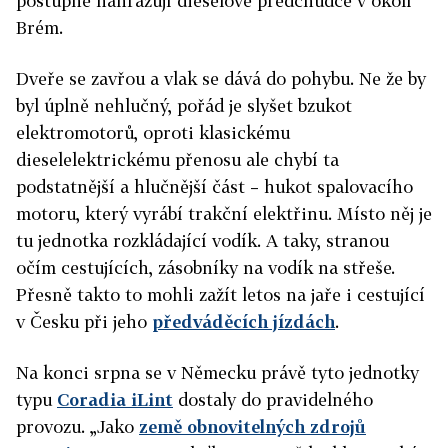
postupně nahrazují dieselové předchůdce v okolí
Brém.
Dveře se zavřou a vlak se dává do pohybu. Ne že by
byl úplně nehlučný, pořád je slyšet bzukot
elektromotorů, oproti klasickému
dieselelektrickému přenosu ale chybí ta
podstatnější a hlučnější část – hukot spalovacího
motoru, který vyrábí trakční elektřinu. Místo něj je
tu jednotka rozkládající vodík. A taky, stranou
očím cestujících, zásobníky na vodík na střeše.
Přesně takto to mohli zažít letos na jaře i cestující
v Česku při jeho
předváděcích jízdách
.
Na konci srpna se v Německu právě tyto jednotky
typu
Coradia iLint
dostaly do pravidelného
provozu. „Jako
země obnovitelných zdrojů