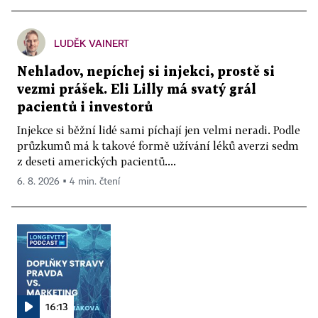
LUDĚK VAINERT
Nehladov, nepíchej si injekci, prostě si
vezmi prášek. Eli Lilly má svatý grál
pacientů i investorů
Injekce si běžní lidé sami píchají jen velmi neradi. Podle
průzkumů má k takové formě užívání léků averzi sedm
z deseti amerických pacientů....
6. 8. 2026 ▪ 4 min. čtení
16:13