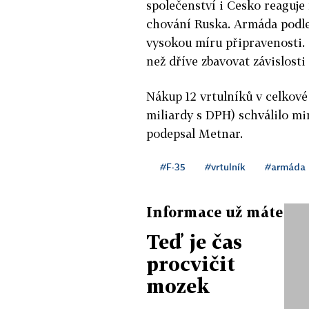
společenství i Česko reaguje
chování Ruska. Armáda podle
vysokou míru připravenosti. 
než dříve zbavovat závislost
Nákup 12 vrtulníků v celkové
miliardy s DPH) schválilo mi
podepsal Metnar.
#F-35
#vrtulník
#armáda
Informace už máte
Teď je čas
procvičit
mozek