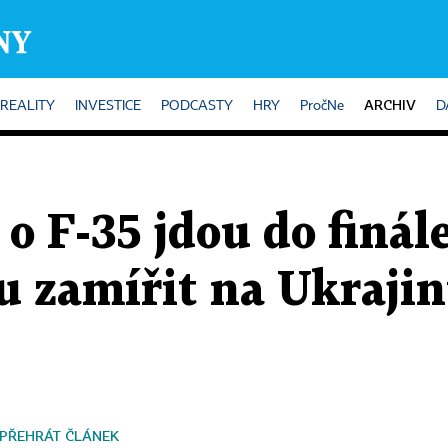
ARCHIV
REALITY
INVESTICE
PODCASTY
HRY
PročNe
D
o F-35 jdou do finál
 zamířit na Ukrajin
PŘEHRÁT ČLÁNEK