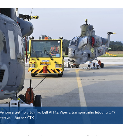
Venom a třetího vrtulníku Bell AH-1Z Viper z transportního letounu C-17
etectva.
Autor ▪
ČTK