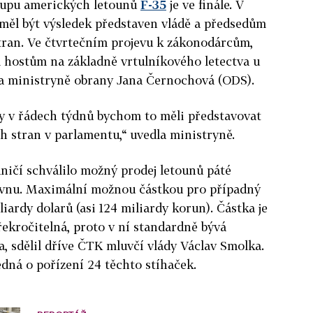
kupu amerických letounů
F-35
je ve finále. V
měl být výsledek představen vládě a předsedům
ran. Ve čtvrtečním projevu k zákonodárcům,
 hostům na základně vrtulníkového letectva u
a ministryně obrany Jana Černochová (ODS).
dy v řádech týdnů bychom to měli představovat
h stran v parlamentu,“ uvedla ministryně.
ničí schválilo možný prodej letounů páté
rvnu. Maximální možnou částkou pro případný
liardy dolarů (asi 124 miliardy korun). Částka je
ekročitelná, proto v ní standardně bývá
a, sdělil dříve ČTK mluvčí vlády Václav Smolka.
dná o pořízení 24 těchto stíhaček.