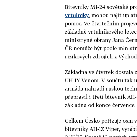
Bitevníky Mi-24 sovětské pr
vrtulníky
, mohou najít upla
pomoc. Ve čtvrtečním projev
základně vrtulníkového lete
ministryně obrany Jana Čer
ČR nemůže být podle ministr
rizikových zdrojích z Východ
Základna ve čtvrtek dostala 
UH-1Y Venom. V součtu tak už
armáda nahradí ruskou techn
přepravil i třetí bitevník AH
základna od konce července.
Celkem Česko pořizuje osm v
bitevníky AH-1Z Viper, vyrábí