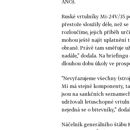
ANO).
Ruské vrtulníky Mi-24V/35 po
přestože sloužily déle, než s
rozloučíme, jejich příběh urč
mohou ještě najít uplatnění t
obraně. Právě tam směřuje u
nadále," dodala. Na briefingu 
dlouhou dobu úkoly ve prosp
"Nevyřazujeme všechny (stroj
Mi má stejné komponenty, ta
jsou na sankčních seznamec
udržovali letuschopné vrtulní
nejedná se o bitevníky," doda
Náčelník generálního štábu 