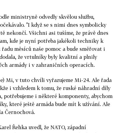
dle ministryně odvedly skvělou službu,
e očekávalo. "I když se s nimi dnes symbolicky
itě nekončí. Všichni asi tušíme, že právě dnes
am, kde je nyní potřeba jakékoli techniky k
ž řadu měsíců naše pomoc a bude směřovat i
dodala, že vrtulníky byly kvalitní a plnily
ěch armády i v zahraničních operacích.
e) Mi, v tuto chvíli vyřazujeme Mi-24. Ale řada
kže i vzhledem k tomu, že ruské náhradní díly
h, potřebujeme i některé komponenty, abychom
ky, které ještě armáda bude mít k užívání. Ale
la
Černochová
.
Karel Řehka uvedl, že NATO, západní