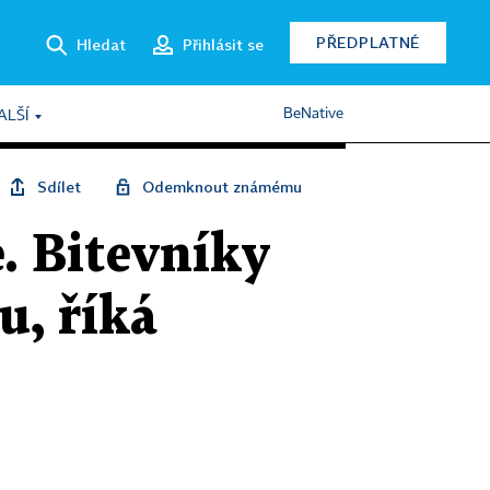
PŘEDPLATNÉ
Hledat
Přihlásit se
BeNative
ALŠÍ
Sdílet
Odemknout známému
e. Bitevníky
u, říká