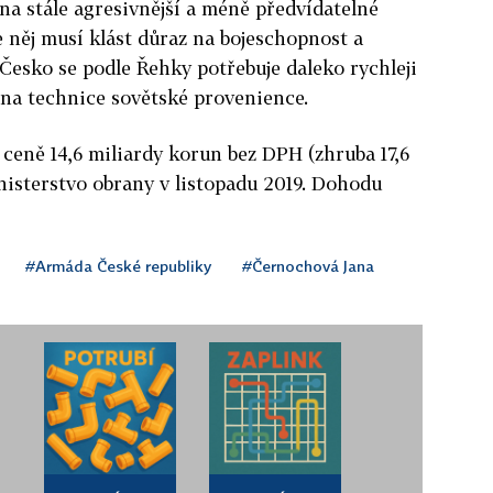
 na stále agresivnější a méně předvídatelné
 něj musí klást důraz na bojeschopnost a
Česko se podle Řehky potřebuje daleko rychleji
i na technice sovětské provenience.
 ceně 14,6 miliardy korun bez DPH (zhruba 17,6
nisterstvo obrany v listopadu 2019. Dohodu
#Armáda České republiky
#Černochová Jana