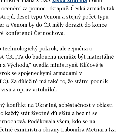
tulníků armáda z USA
získá zdarma
i osm
 ocenění za pomoc Ukrajině. Česká armáda tak
trojů, deset typu Venom a stejný počet typu
per a Venom by do ČR měly dorazit do konce
ové konferenci
Černochová.
o technologický pokrok, ale zejména o
t ČR. „Ta do budoucna nemůže být materiálně
h z Východu,“ uvedla ministryně. Klíčové je
li krok se spojeneckými armádami v
O). Za důležité má také to, že státní podnik
isu a oprav vrtulníků.
ý konflikt na Ukrajině, soběstačnost v oblasti
 každý stát životně důležitá a bez ní se
rnochová. Poděkovala všem, kdo se na
 včetně exministra obrany Lubomíra Metnara (za