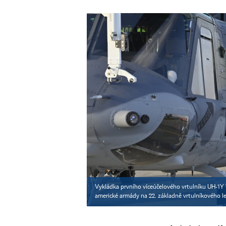
Vykládka prvního víceúčelového vrtulníku UH-1Y 
americké armády na 22. základně vrtulníkového l