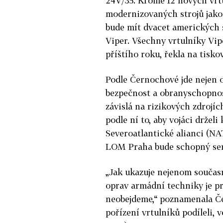
24V/35. Kromě 12 nových vr
modernizovaných strojů jako
bude mít dvacet amerických s
Viper. Všechny vrtulníky Vi
příštího roku, řekla na tisk
Podle Černochové jde nejen 
bezpečnost a obranyschopnos
závislá na rizikových zdrojíc
podle ní to, aby vojáci drže
Severoatlantické alianci (NAT
LOM Praha bude schopný serv
„Jak ukazuje nejenom současn
oprav armádní techniky je pro
neobejdeme,“ poznamenala Če
pořízení vrtulníků podíleli,