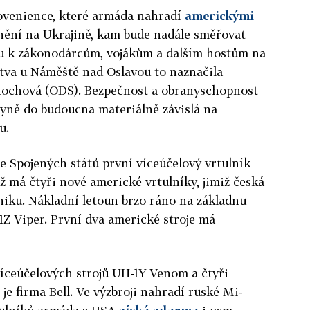
ovenience, které armáda nahradí
americkými
tnění na Ukrajině, kam bude nadále směřovat
u k zákonodárcům, vojákům a dalším hostům na
ctva u Náměště nad Oslavou to naznačila
nochová (ODS). Bezpečnost a obranyschopnost
yně do budoucna materiálně závislá na
u.
ze Spojených států první víceúčelový vrtulník
 má čtyři nové americké vrtulníky, jimiž česká
iku. Nákladní letoun brzo ráno na základnu
-1Z Viper. První dva americké stroje má
íceúčelových strojů UH-1Y Venom a čtyři
 je firma Bell. Ve výzbroji nahradí ruské Mi-