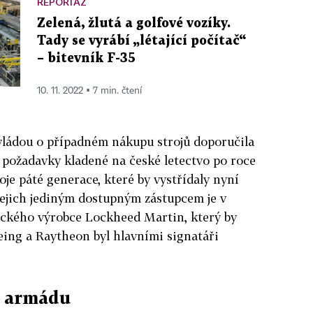
REPORTÁŽ
Zelená, žlutá a golfové vozíky.
Tady se vyrábí „létající počítač“
– bitevník F-35
10. 11. 2022 ▪ 7 min. čtení
 vládou o případném nákupu strojů doporučila
 požadavky kladené na české letectvo po roce
je páté generace, které by vystřídaly nyní
Jejich jediným dostupným zástupcem je v
ického výrobce Lockheed Martin, který by
eing a Raytheon byl hlavními signatáři
o armádu