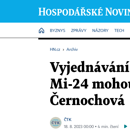
HOME
BYZNYS
ZPRÁVY
NÁZORY
TECH
HN.cz
›
Archiv
Vyjednávání 
Mi-24 mohou
Černochová
ČTK
18. 8. 2023 00:00 ▪ 4 min. čtení