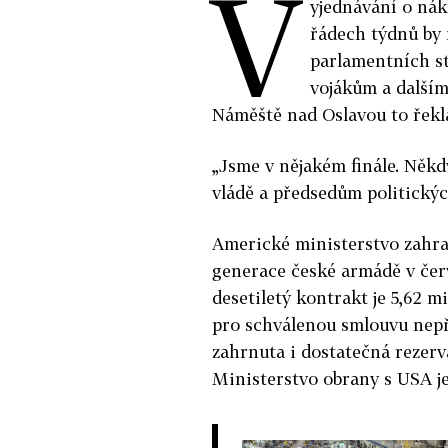
V
yjednávání o ná
řádech týdnů by 
parlamentních st
vojákům a dalším
Náměště nad Oslavou to řekl
„Jsme v nějakém finále. Něk
vládě a předsedům politickýc
Americké ministerstvo zahra
generace české armádě v če
desetiletý kontrakt je 5,62 mi
pro schválenou smlouvu nepř
zahrnuta i dostatečná rezerv
Ministerstvo obrany s USA je