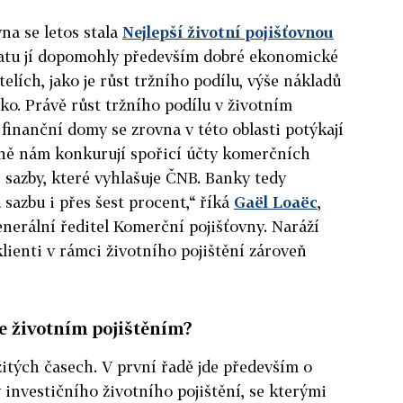
na se letos stala
Nejlepší životní pojišťovnou
zlatu jí dopomohly především dobré ekonomické
elích, jako je růst tržního podílu, výše nákladů
iko. Právě růst tržního podílu v životním
e finanční domy se zrovna v této oblasti potýkají
ně nám konkurují spořicí účty komerčních
 sazby, které vyhlašuje ČNB. Banky tedy
azbu i přes šest procent,“ říká
Gaël Loaëc
,
nerální ředitel Komerční pojišťovny. Naráží
lienti v rámci životního pojištění zároveň
se životním pojištěním?
itých časech. V první řadě jde především o
y investičního životního pojištění, se kterými