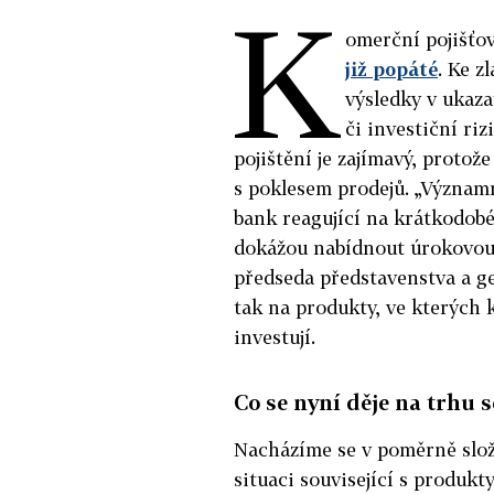
K
omerční pojišťov
již popáté
. Ke 
výsledky v ukazat
či investiční riz
pojištění je zajímavý, protož
s poklesem prodejů. „Význam
bank reagující na krátkodobé
dokážou nabídnout úrokovou s
předseda představenstva a ge
tak na produkty, ve kterých k
investují.
Co se nyní děje na trhu 
Nacházíme se v poměrně slož
situaci související s produkt