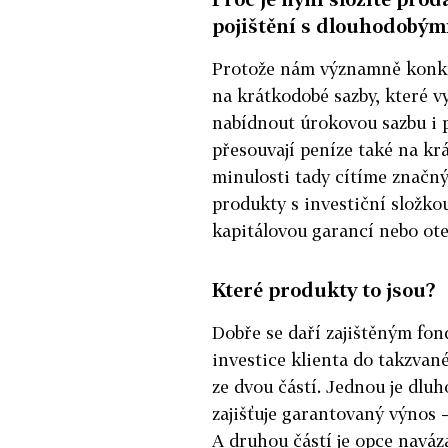
pojištění s dlouhodobý
Protože nám významně konk
na krátkodobé sazby, které 
nabídnout úrokovou sazbu i p
přesouvají peníze také na kr
minulosti tady cítíme značný
produkty s investiční složkou
kapitálovou garancí nebo ot
Které produkty to jsou?
Dobře se daří zajištěným fon
investice klienta do takzva
ze dvou částí. Jednou je dluh
zajišťuje garantovaný výnos –
A druhou částí je opce naváz