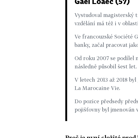
Gaël Loaëc (57)
Vystudoval magisterský t
vzdělání má též i v oblas
Ve francouzské Société 
banky, začal pracovat jak
Od roku 2007 se podílel 
následně působil šest let.
V letech 2013 až 2018 by
La Marocaine Vie.
Do pozice předsedy předs
pojišťovny byl jmenován v
Proč je nyní složité pro