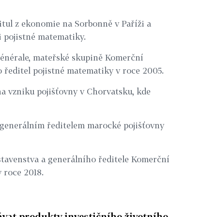
itul z ekonomie na Sorbonně v Paříži a
ti pojistné matematiky.
Générale, mateřské skupině Komerční
o ředitel pojistné matematiky v roce 2005.
na vzniku pojišťovny v Chorvatsku, kde
l generálním ředitelem marocké pojišťovny
tavenstva a generálního ředitele Komerční
 roce 2018.
dávat produkty investičního životního