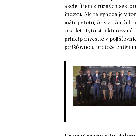
akcie firem z různých sektor
indexu. Ale ta výhoda je v to
máte jistotu, že z vložených n
šest let. Tyto strukturované i
princip investic v pojišťovnic
pojišťovnou, protože chtějí m
Co se týče investic, jakou