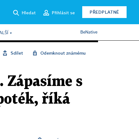
PŘEDPLATNÉ
Hledat
Přihlásit se
BeNative
ALŠÍ
Sdílet
Odemknout známému
. Zápasíme s
oték, říká