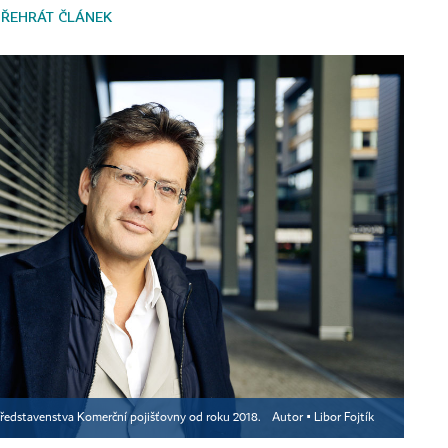
PŘEHRÁT ČLÁNEK
představenstva Komerční pojišťovny od roku 2018.
Autor ▪
Libor Fojtík