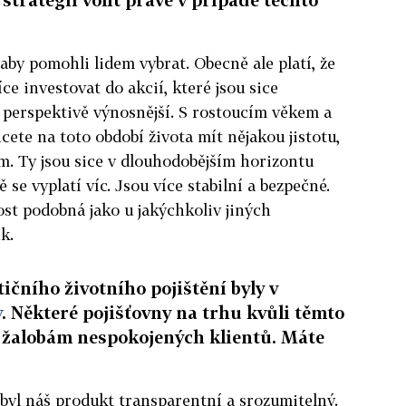
aby pomohli lidem vybrat. Obecně ale platí, že
íce investovat do akcií, které jsou sice
é perspektivě výnosnější. S rostoucím věkem a
cete na toto období života mít nějakou jistotu,
ům. Ty jsou sice v dlouhodobějším horizontu
se vyplatí víc. Jsou více stabilní a bezpečné.
ost podobná jako u jakýchkoliv jiných
k.
ičního životního pojištění byly v
y
. Některé pojišťovny na trhu kvůli těmto
žalobám nespokojených klientů. Máte
 byl náš produkt transparentní a srozumitelný.