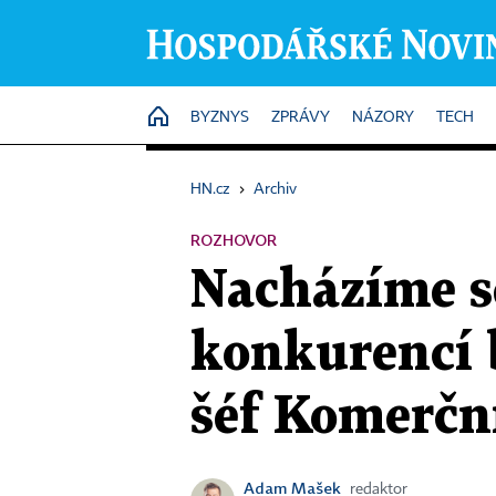
HOME
BYZNYS
ZPRÁVY
NÁZORY
TECH
HN.cz
›
Archiv
ROZHOVOR
Nacházíme se
konkurencí 
šéf Komerční
Adam Mašek
redaktor