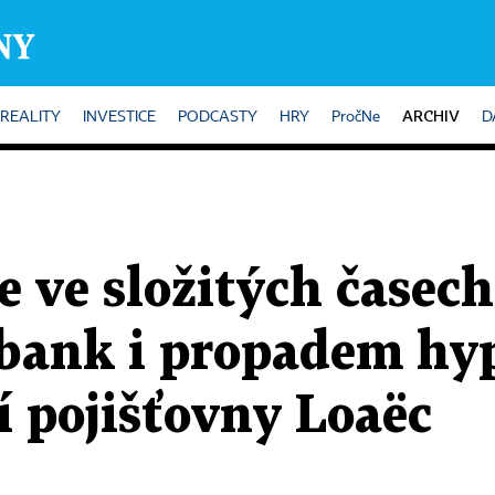
ARCHIV
REALITY
INVESTICE
PODCASTY
HRY
PročNe
D
 ve složitých časech
bank i propadem hyp
 pojišťovny Loaëc