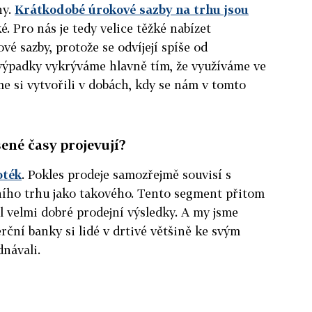
ny.
Krátkodobé úrokové sazby na trhu jsou
é. Pro nás je tedy velice těžké nabízet
é sazby, protože se odvíjejí spíše od
 výpadky vykrýváme hlavně tím, že využíváme ve
me si vytvořili v dobách, kdy se nám v tomto
šené časy projevují?
oték
. Pokles prodeje samozřejmě souvisí s
ho trhu jako takového. Tento segment přitom
l velmi dobré prodejní výsledky. A my jsme
erční banky si lidé v drtivé většině ke svým
dnávali.