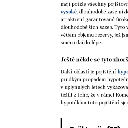
mají potíže všechny pojišťov
vysoké
, dlouhodobé zase nízk
atraktivní garantované úrokov
dlouhodobějších sazeb. Tyto
větším objemu rezervy, jež js
směru dařilo lépe.
Ještě někde se tyto zhor
Další oblastí je pojištění
hyp
prudkým propadem hypoteční
v uplynulých letech vykazova
těžili z toho, že v rámci Kom
hypotékám toto pojištění sje