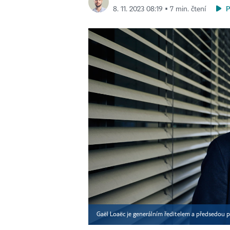
8. 11. 2023 08:19 ▪ 7 min. čtení
Gaël Loaëc je generálním ředitelem a předsedou 