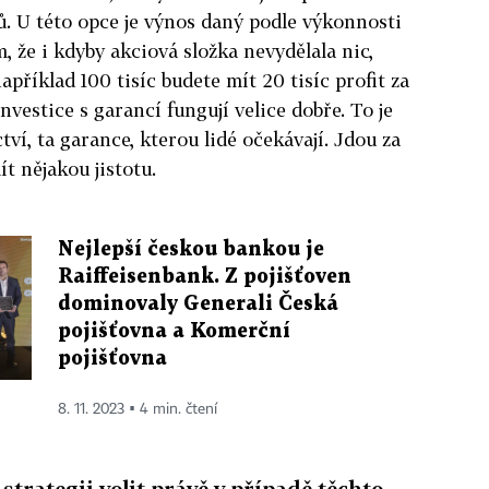
ů. U této opce je výnos daný podle výkonnosti
m, že i kdyby akciová složka nevydělala nic,
apříklad 100 tisíc budete mít 20 tisíc profit za
nvestice s garancí fungují velice dobře. To je
tví, ta garance, kterou lidé očekávají. Jdou za
ít nějakou jistotu.
Nejlepší českou bankou je
Raiffeisenbank. Z pojišťoven
dominovaly Generali Česká
pojišťovna a Komerční
pojišťovna
8. 11. 2023 ▪ 4 min. čtení
 strategii volit právě v případě těchto