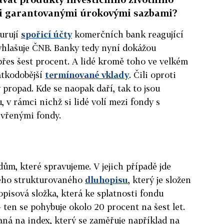
mi garantovanými úrokovými sazbami?
urují
spořicí účty
komerčních bank reagující
vyhlašuje ČNB. Banky tedy nyní dokážou
řes šest procent. A lidé kromě toho ve velkém
átkodobější
termínované vklady
. Čili oproti
 propad. Kde se naopak daří, tak to jsou
, v rámci nichž si lidé volí mezi fondy s
evřenými fondy.
dům, které spravujeme. V jejich případě jde
ného strukturovaného
dluhopisu
, který je složen
opisová složka, která ke splatnosti fondu
 ten se pohybuje okolo 20 procent na šest let.
aná na index, který se zaměřuje například na