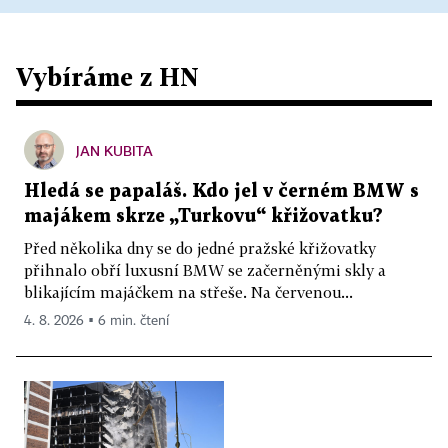
Vybíráme z HN
JAN KUBITA
Hledá se papaláš. Kdo jel v černém BMW s
majákem skrze „Turkovu“ křižovatku?
Před několika dny se do jedné pražské křižovatky
přihnalo obří luxusní BMW se začerněnými skly a
blikajícím majáčkem na střeše. Na červenou...
4. 8. 2026 ▪ 6 min. čtení