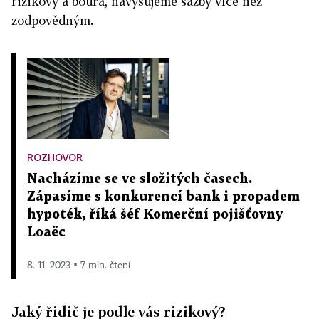
rizikový a bourá, navyšujeme sazby více než
zodpovědným.
ROZHOVOR
Nacházíme se ve složitých časech.
Zápasíme s konkurencí bank i propadem
hypoték, říká šéf Komerční pojišťovny
Loaëc
8. 11. 2023 ▪ 7 min. čtení
Jaký řidič je podle vás rizikový?