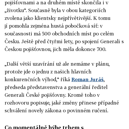
pojišťovnami a na druhém místě skončila i v
„životku“. Současně byla v obou kategoriích
zvolena jako klientsky nejpřívětivější. K tomu
jí pomohla zejména hustá pobočková síť: v
současnosti má 500 obchodních míst po celém
Česku. Ještě před čtyřmi lety, po spojení Generali s
Českou pojišťovnou, jich měla dokonce 700.
„Další větší uzavírání už ale nemáme v plánu,
protože jde o jednu z našich hlavních
konkurenčních výhod,“ říká
Roman Juráš
,
předseda představenstva a generální ředitel
Generali České pojišťovny. Kromě toho v
rozhovoru popisuje, jaké změny přinese případné
schválení novely zákona o povinném ručení.
Co momentálně hýbe trhem s