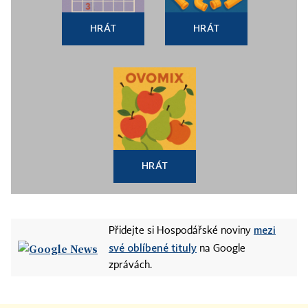
HRÁT
HRÁT
HRÁT
mezi
Přidejte si Hospodářské noviny
své oblíbené tituly
na Google
zprávách.