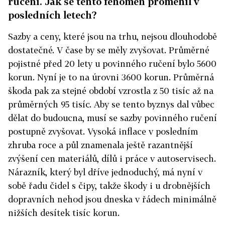
ručení. Jak se tento fenomén proměnil v
posledních letech?
Sazby a ceny, které jsou na trhu, nejsou dlouhodobě
dostatečné. V čase by se měly zvyšovat. Průměrné
pojistné před 20 lety u povinného ručení bylo 5600
korun. Nyní je to na úrovni 3600 korun. Průměrná
škoda pak za stejné období vzrostla z 50 tisíc až na
průměrných 95 tisíc. Aby se tento byznys dal vůbec
dělat do budoucna, musí se sazby povinného ručení
postupně zvyšovat. Vysoká inflace v posledním
zhruba roce a půl znamenala ještě razantnější
zvýšení cen materiálů, dílů i práce v autoservisech.
Nárazník, který byl dříve jednoduchý, má nyní v
sobě řadu čidel s čipy, takže škody i u drobnějších
dopravních nehod jsou dneska v řádech minimálně
nižších desítek tisíc korun.