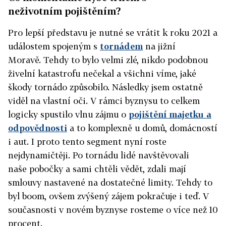
neživotním pojištěním?
Pro lepší představu je nutné se vrátit k roku 2021 a
událostem spojeným s
tornádem
na jižní
Moravě. Tehdy to bylo velmi zlé, nikdo podobnou
živelní katastrofu nečekal a všichni víme, jaké
škody tornádo způsobilo. Následky jsem ostatně
viděl na vlastní oči. V rámci byznysu to celkem
logicky spustilo vlnu zájmu o
pojištění majetku a
odpovědnosti
a to komplexně u domů, domácností
i aut. I proto tento segment nyní roste
nejdynamičtěji. Po tornádu lidé navštěvovali
naše pobočky a sami chtěli vědět, zdali mají
smlouvy nastavené na dostatečné limity. Tehdy to
byl boom, ovšem zvýšený zájem pokračuje i teď. V
současnosti v novém byznyse rosteme o více než 10
procent.