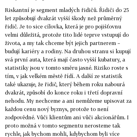
Riskantní je segment mladých řidičů. Řidiči do 25
let způsobují dvakrát vyšší škody než průměrný
řidič. Je to sice cílovka, která je pro pojišťovnu
velmi důležitá, protože tito lidé teprve vstupují do
života, a my tak chceme být jejich partnerem –
budují kariéry a rodiny. Na druhou stranu si kupují
svá první auta, která mají často vyšší kubatury, a
statistiky jsou v tomto směru jasné. Riziko roste s
tím, v jak velkém městě řídí. A další ze statistik
také ukazuje, že řidič, který během roku nabourá
dvakrát, způsobí do konce roku i třetí dopravní
nehodu. My nechceme a ani nemůžeme upisovat za
každou cenu nový byznys, protože to není
zodpovědné. Vůči klientům ani vůči akcionářům. I
proto možná v tomto segmentu nerosteme tak
rychle, jak bychom mohli, kdybychom byli více