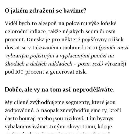
O jakém zdražení se bavíme?
Viděl bych to alespoň na polovinu výše loňské
celoroční inflace, takže nějakých sedm či osm
procent. Dneska je pro některé pojišťovny oříšek
dostat se v takzvaném combined ratiu
(poměr mezi
vybraným pojistným a vyplacenými penězi na
škodách a dalších nákladech – pozn. red.)
výrazněji
pod 100 procent a generovat zisk.
Dobře, ale vy na tom asi neproděláváte.
My cíleně zvýhodňujeme segmenty, které jsou
zodpovědné. A naopak znevýhodňujeme ty, kteří
často bourají anebo jsou rizikoví. Tím byznys
vybalancováváme. Jinými slovy: tomu, kdo je