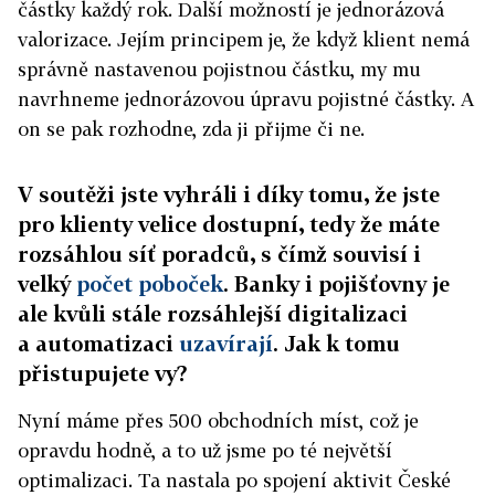
částky každý rok. Další možností je jednorázová
valorizace. Jejím principem je, že když klient nemá
správně nastavenou pojistnou částku, my mu
navrhneme jednorázovou úpravu pojistné částky. A
on se pak rozhodne, zda ji přijme či ne.
V soutěži jste vyhráli i díky tomu, že jste
pro klienty velice dostupní, tedy že máte
rozsáhlou síť poradců, s čímž souvisí i
velký
počet poboček
. Banky i pojišťovny je
ale kvůli stále rozsáhlejší digitalizaci
a automatizaci
uzavírají
. Jak k tomu
přistupujete vy?
Nyní máme přes 500 obchodních míst, což je
opravdu hodně, a to už jsme po té největší
optimalizaci. Ta nastala po spojení aktivit České