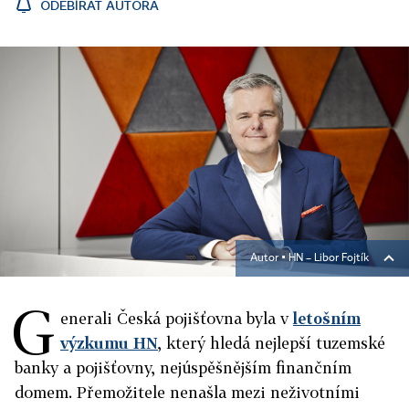
ODEBÍRAT AUTORA
Autor ▪
HN – Libor Fojtík
G
enerali Česká pojišťovna byla v
letošním
výzkumu HN
, který hledá nejlepší tuzemské
banky a pojišťovny, nejúspěšnějším finančním
domem. Přemožitele nenašla mezi neživotními