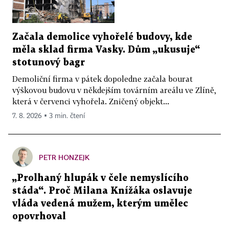
Začala demolice vyhořelé budovy, kde
měla sklad firma Vasky. Dům „ukusuje“
stotunový bagr
Demoliční firma v pátek dopoledne začala bourat
výškovou budovu v někdejším továrním areálu ve Zlíně,
která v červenci vyhořela. Zničený objekt...
7. 8. 2026 ▪ 3 min. čtení
PETR HONZEJK
„Prolhaný hlupák v čele nemyslícího
stáda“. Proč Milana Knížáka oslavuje
vláda vedená mužem, kterým umělec
opovrhoval