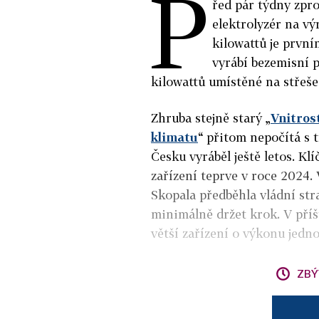
P
řed pár týdny zpro
elektrolyzér na vý
kilowattů je prvn
vyrábí bezemisní p
kilowattů umístěné na střeše
Zhruba stejně starý „
Vnitros
klimatu
“ přitom nepočítá s 
Česku vyráběl ještě letos. K
zařízení teprve v roce 2024.
Skopala předběhla vládní str
minimálně držet krok. V příš
větší zařízení o výkonu jed
ZBÝ