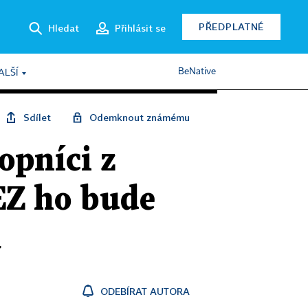
PŘEDPLATNÉ
Hledat
Přihlásit se
BeNative
ALŠÍ
Sdílet
Odemknout známému
opníci z
ČEZ ho bude
a
ODEBÍRAT AUTORA