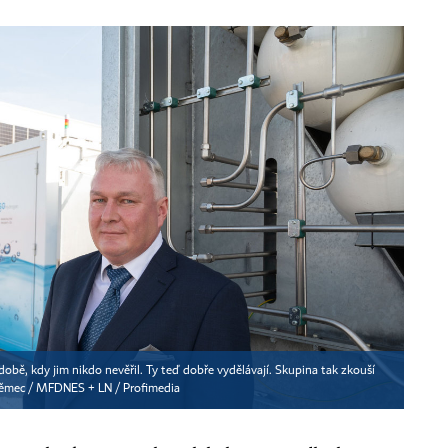
 době, kdy jim nikdo nevěřil. Ty teď dobře vydělávají. Skupina tak zkouší
ěmec / MFDNES + LN / Profimedia