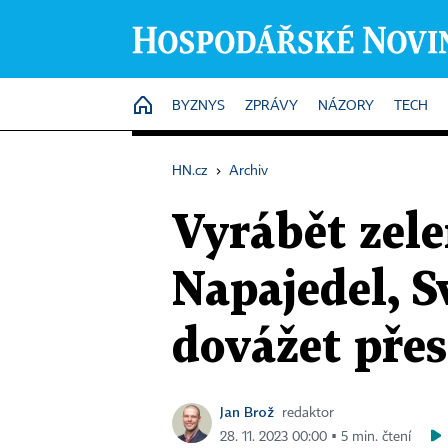
HOME
BYZNYS
ZPRÁVY
NÁZORY
TECH
HN.cz
›
Archiv
Vyrábět zele
Napajedel, S
dovážet pře
Jan Brož
redaktor
28. 11. 2023 00:00 ▪ 5 min. čtení