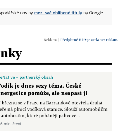
mezi své oblíbené tituly
ospodářské noviny
na Google
|
Předplatné HN+ je zcela bez reklam.
ánky
eNative – partnerský obsah
Vodík je dnes sexy téma. České
energetice pomůže, ale nespasí ji
 březnu se v Praze na Barrandově otevřela druhá
eřejná plnicí vodíková stanice. Slouží automobilům
 autobusům, které pohánějí palivové...
 6 min. čtení