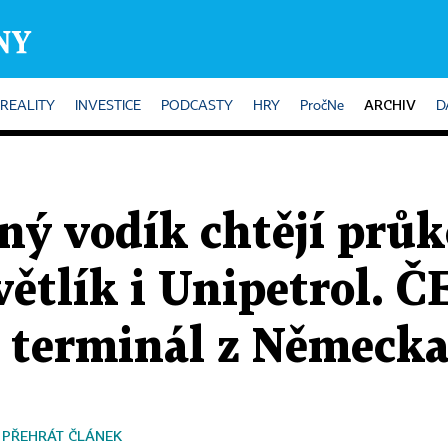
ARCHIV
REALITY
INVESTICE
PODCASTY
HRY
PročNe
D
ný vodík chtějí průk
větlík i Unipetrol. 
s terminál z Německ
PŘEHRÁT ČLÁNEK