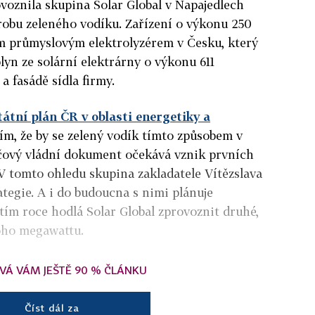
voznila skupina Solar Global v Napajedlech
robu zeleného vodíku. Zařízení o výkonu 250
ím průmyslovým elektrolyzérem v Česku, který
lyn ze solární elektrárny o výkonu 611
 a fasádě sídla firmy.
tátní plán ČR v oblasti energetiky a
tím, že by se zelený vodík tímto způsobem v
líčový vládní dokument očekává vznik prvních
 V tomto ohledu skupina zakladatele Vítězslava
ategie. A i do budoucna s nimi plánuje
tím roce hodlá Solar Global zprovoznit druhé,
noho megawattu.
VÁ VÁM JEŠTĚ 90 % ČLÁNKU
Číst dál za