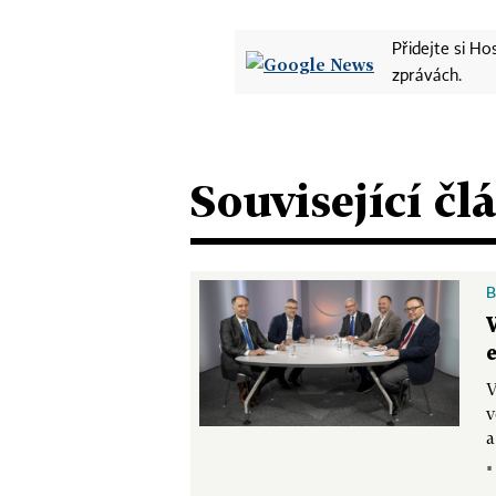
Přidejte si H
zprávách.
Související čl
B
V
v
a
▪