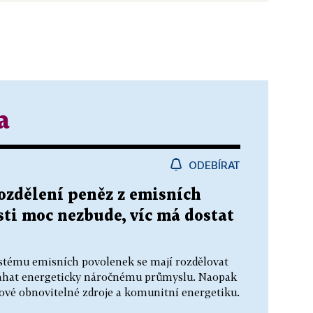
a
ODEBÍRAT
rozdělení peněz z emisních
ti moc nezbude, víc má dostat
stému emisních povolenek se mají rozdělovat
omáhat energeticky náročnému průmyslu. Naopak
ové obnovitelné zdroje a komunitní energetiku.