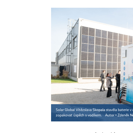
Solar Global Vítězslava Skopala stavěla baterie v
zopakovat úspěch s vodíkem.
Autor ▪
Zdeněk N