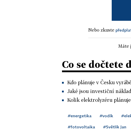
Nebo zkuste
předpla
Máte j
Co se dočtete 
Kdo plánuje v Česku vyrábě
Jaké jsou investiční nákla
Kolik elektrolyzéru plánuje
#energetika
#vodík
#ele
#fotovoltaika
#Světlík Jan