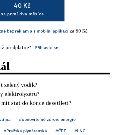
40 Kč
na první dva měsíce
za 80 Kč.
tné bez reklam a s mobilní aplikací
iž předplatné?
Přihlaste se
dál
t zelený vodík?
dy elektrolyzéru?
 mít stát do konce desetiletí?
ktřina
#obnovitelné zdroje energie
#Pražská plynárenská
#ČEZ
#LNG