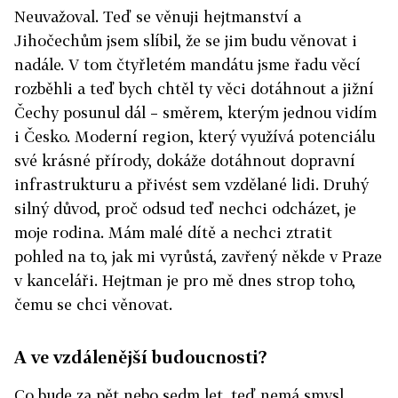
Neuvažoval. Teď se věnuji hejtmanství a
Jihočechům jsem slíbil, že se jim budu věnovat i
nadále. V tom čtyřletém mandátu jsme řadu věcí
rozběhli a teď bych chtěl ty věci dotáhnout a jižní
Čechy posunul dál – směrem, kterým jednou vidím
i Česko. Moderní region, který využívá potenciálu
své krásné přírody, dokáže dotáhnout dopravní
infrastrukturu a přivést sem vzdělané lidi. Druhý
silný důvod, proč odsud teď nechci odcházet, je
moje rodina. Mám malé dítě a nechci ztratit
pohled na to, jak mi vyrůstá, zavřený někde v Praze
v kanceláři. Hejtman je pro mě dnes strop toho,
čemu se chci věnovat.
A ve vzdálenější budoucnosti?
Co bude za pět nebo sedm let, teď nemá smysl