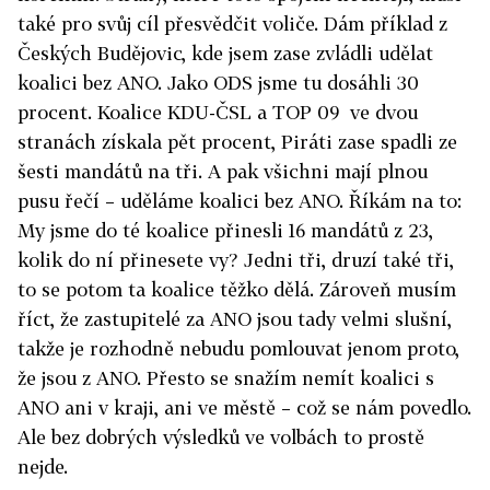
také pro svůj cíl přesvědčit voliče. Dám příklad z
Českých Budějovic, kde jsem zase zvládli udělat
koalici bez ANO. Jako ODS jsme tu dosáhli 30
procent. Koalice KDU-ČSL a TOP 09 ve dvou
stranách získala pět procent, Piráti zase spadli ze
šesti mandátů na tři. A pak všichni mají plnou
pusu řečí – uděláme koalici bez ANO. Říkám na to:
My jsme do té koalice přinesli 16 mandátů z 23,
kolik do ní přinesete vy? Jedni tři, druzí také tři,
to se potom ta koalice těžko dělá. Zároveň musím
říct, že zastupitelé za ANO jsou tady velmi slušní,
takže je rozhodně nebudu pomlouvat jenom proto,
že jsou z ANO. Přesto se snažím nemít koalici s
ANO ani v kraji, ani ve městě – což se nám povedlo.
Ale bez dobrých výsledků ve volbách to prostě
nejde.