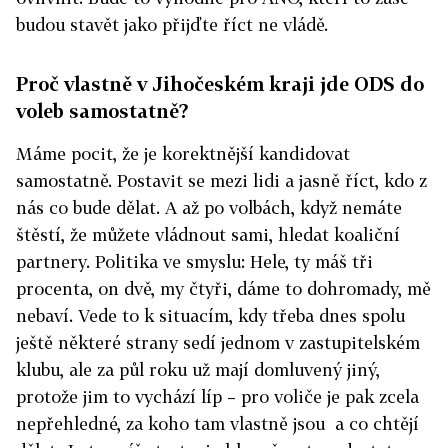
budou stavět jako přijďte říct ne vládě.
Proč vlastně v Jihočeském kraji jde ODS do
voleb samostatně?
Máme pocit, že je korektnější kandidovat
samostatně. Postavit se mezi lidi a jasně říct, kdo z
nás co bude dělat. A až po volbách, když nemáte
štěstí, že můžete vládnout sami, hledat koaliční
partnery. Politika ve smyslu: Hele, ty máš tři
procenta, on dvě, my čtyři, dáme to dohromady, mě
nebaví. Vede to k situacím, kdy třeba dnes spolu
ještě některé strany sedí jednom v zastupitelském
klubu, ale za půl roku už mají domluvený jiný,
protože jim to vychází líp – pro voliče je pak zcela
nepřehledné, za koho tam vlastně jsou a co chtějí