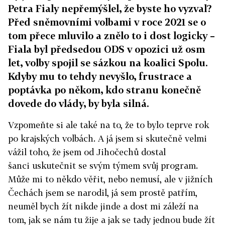
Petra Fialy nepřemýšlel, že byste ho vyzval?
Před sněmovními volbami v roce 2021 se o
tom přece mluvilo a znělo to i dost logicky –
Fiala byl předsedou ODS v opozici už osm
let, volby spojil se sázkou na koalici Spolu.
Kdyby mu to tehdy nevyšlo, frustrace a
poptávka po někom, kdo stranu konečně
dovede do vlády, by byla silná.
Vzpomeňte si ale také na to, že to bylo teprve rok
po krajských volbách. A já jsem si skutečně velmi
vážil toho, že jsem od Jihočechů dostal
šanci uskutečnit se svým týmem svůj program.
Může mi to někdo věřit, nebo nemusí, ale v jižních
Čechách jsem se narodil, já sem prostě patřím,
neuměl bych žít nikde jinde a dost mi záleží na
tom, jak se nám tu žije a jak se tady jednou bude žít