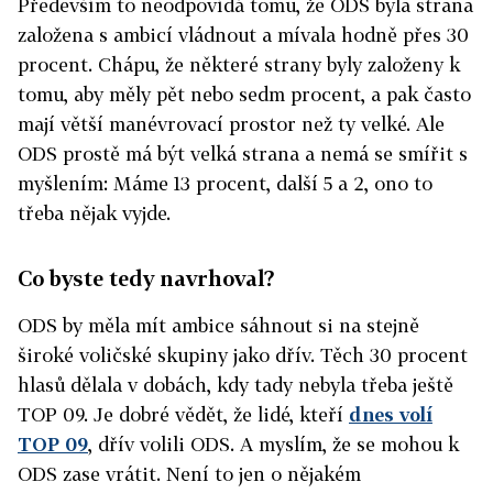
Především to neodpovídá tomu, že ODS byla strana
založena s ambicí vládnout a mívala hodně přes 30
procent. Chápu, že některé strany byly založeny k
tomu, aby měly pět nebo sedm procent, a pak často
mají větší manévrovací prostor než ty velké. Ale
ODS prostě má být velká strana a nemá se smířit s
myšlením: Máme 13 procent, další 5 a 2, ono to
třeba nějak vyjde.
Co byste tedy navrhoval?
ODS by měla mít ambice sáhnout si na stejně
široké voličské skupiny jako dřív. Těch 30 procent
hlasů dělala v dobách, kdy tady nebyla třeba ještě
TOP 09. Je dobré vědět, že lidé, kteří
dnes volí
TOP 09
, dřív volili ODS. A myslím, že se mohou k
ODS zase vrátit. Není to jen o nějakém