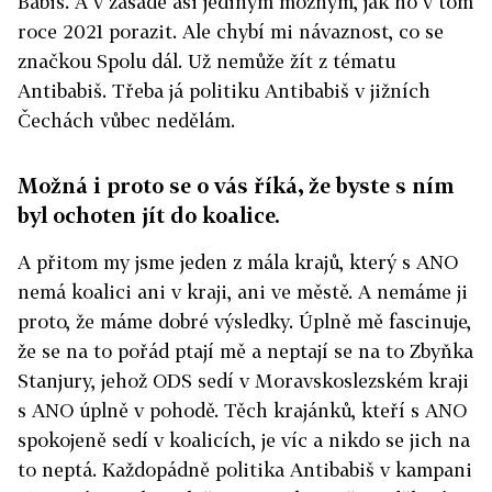
Babiš. A v zásadě asi jediným možným, jak ho v tom
roce 2021 porazit. Ale chybí mi návaznost, co se
značkou Spolu dál. Už nemůže žít z tématu
Antibabiš. Třeba já politiku Antibabiš v jižních
Čechách vůbec nedělám.
Možná i proto se o vás říká, že byste s ním
byl ochoten jít do koalice.
A přitom my jsme jeden z mála krajů, který s ANO
nemá koalici ani v kraji, ani ve městě. A nemáme ji
proto, že máme dobré výsledky. Úplně mě fascinuje,
že se na to pořád ptají mě a neptají se na to Zbyňka
Stanjury, jehož ODS sedí v Moravskoslezském kraji
s ANO úplně v pohodě. Těch krajánků, kteří s ANO
spokojeně sedí v koalicích, je víc a nikdo se jich na
to neptá. Každopádně politika Antibabiš v kampani