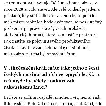
se tomu opravdu věnuje. Dělá maximum, aby se v
roce 2028 začalo stavět. Ale celé to dění je jeden z
příkladů, kdy stát selhává – a čemu by se politici
měli místo osobních hádek věnovat. Je neskutečný
problém v přípravě staveb, všech překážek,
aktivistických hnutí, která to neustále protahují.
Pak zjistíte, že polovinu svého produktivního
života strávíte v zácpách na blbých silnicích,
místo abyste třeba byl se svými dětmi.
V Jihočeském kraji máte také jedno z šesti
českých mezinárodních veřejných letišť. Je
reálné, že by někdy konkurovalo
rakouskému Linci?
Letiště se začíná rozjíždět mnohem víc, než si řada
lidí myslela. Bohužel má dost limitů, protože ti, kdo