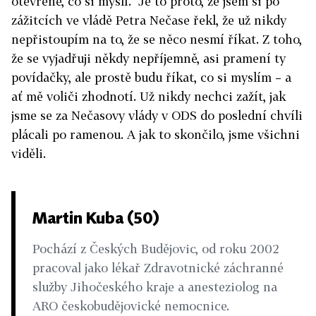
otevřeně, co si myslí. Je to proto, že jsem si po
zážitcích ve vládě Petra Nečase řekl, že už nikdy
nepřistoupím na to, že se něco nesmí říkat. Z toho,
že se vyjadřuji někdy nepříjemně, asi pramení ty
povídačky, ale prostě budu říkat, co si myslím – a
ať mě voliči zhodnotí. Už nikdy nechci zažít, jak
jsme se za Nečasovy vlády v ODS do poslední chvíli
plácali po ramenou. A jak to skončilo, jsme všichni
viděli.
Martin Kuba (50)
Pochází z Českých Budějovic, od roku 2002
pracoval jako lékař Zdravotnické záchranné
služby Jihočeského kraje a anesteziolog na
ARO českobudějovické nemocnice.