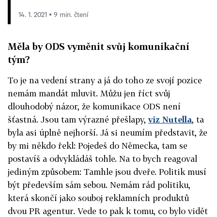
14. 1. 2021 ▪ 9 min. čtení
Měla by ODS vyměnit svůj komunikační
tým?
To je na vedení strany a já do toho ze svojí pozice
nemám mandát mluvit. Můžu jen říct svůj
dlouhodobý názor, že komunikace ODS není
šťastná. Jsou tam výrazné přešlapy,
viz Nutella
, ta
byla asi úplně nejhorší. Já si neumím představit, že
by mi někdo řekl: Pojedeš do Německa, tam se
postavíš a odvykládáš tohle. Na to bych reagoval
jediným způsobem: Tamhle jsou dveře. Politik musí
být především sám sebou. Nemám rád politiku,
která skončí jako souboj reklamních produktů
dvou PR agentur. Vede to pak k tomu, co bylo vidět