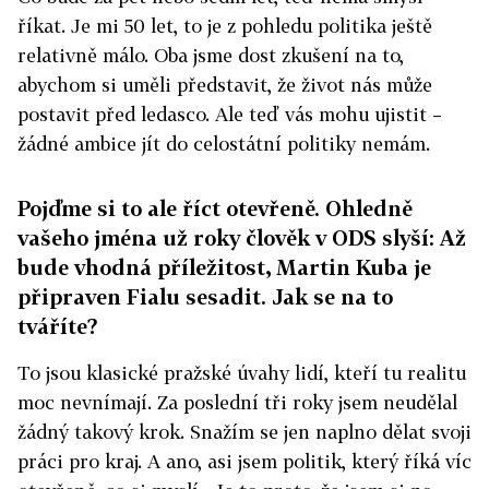
říkat. Je mi 50 let, to je z pohledu politika ještě
relativně málo. Oba jsme dost zkušení na to,
abychom si uměli představit, že život nás může
postavit před ledasco. Ale teď vás mohu ujistit –
žádné ambice jít do celostátní politiky nemám.
Pojďme si to ale říct otevřeně. Ohledně
vašeho jména už roky člověk v ODS slyší: Až
bude vhodná příležitost, Martin Kuba je
připraven Fialu sesadit. Jak se na to
tváříte?
To jsou klasické pražské úvahy lidí, kteří tu realitu
moc nevnímají. Za poslední tři roky jsem neudělal
žádný takový krok. Snažím se jen naplno dělat svoji
práci pro kraj. A ano, asi jsem politik, který říká víc