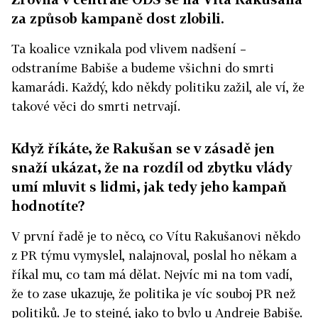
za způsob kampaně dost zlobili.
Ta koalice vznikala pod vlivem nadšení –
odstraníme Babiše a budeme všichni do smrti
kamarádi. Každý, kdo někdy politiku zažil, ale ví, že
takové věci do smrti netrvají.
Když říkáte, že Rakušan se v zásadě jen
snaží ukázat, že na rozdíl od zbytku vlády
umí mluvit s lidmi, jak tedy jeho kampaň
hodnotíte?
V první řadě je to něco, co Vítu Rakušanovi někdo
z PR týmu vymyslel, nalajnoval, poslal ho někam a
říkal mu, co tam má dělat. Nejvíc mi na tom vadí,
že to zase ukazuje, že politika je víc souboj PR než
politiků. Je to stejné, jako to bylo u Andreje Babiše.