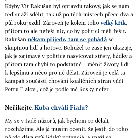
Kdyby Vít Rakušan byl opravdu takový, jak se nám
teď snaží sdělit, tak už po těch místech přece dva a
půl roku jezdil. Zároveň je kolem toho
velký křik
,
přitom to ale neřeší nic, co by politici měli řešit.
Rakušan
někam přijede, tam se pohádá
se
skupinou lidí a hotovo. Bohužel to zase jen ukazuje,
jak je zajímavé v politice nasvicovat střety, hádky a
přitom tam chybí to podstatné – měnit životy lidí
k lepšímu a něco pro ně dělat. Zároveň je celá ta
kampaň součástí chování koaličních stran vůči
Petru Fialovi, což je podle mě lidsky nefér.
Neříkejte.
Kuba chválí Fialu?
My se v řadě názorů, jak bychom co dělali,
rozcházíme. Ale já musím ocenit, že jestli do toho
někdo dává svůj lidský potenciál a snaží se