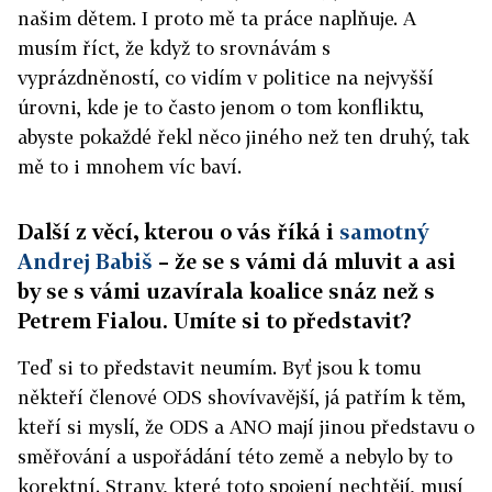
našim dětem. I proto mě ta práce naplňuje. A
musím říct, že když to srovnávám s
vyprázdněností, co vidím v politice na nejvyšší
úrovni, kde je to často jenom o tom konfliktu,
abyste pokaždé řekl něco jiného než ten druhý, tak
mě to i mnohem víc baví.
Další z věcí, kterou o vás říká i
samotný
Andrej Babiš
– že se s vámi dá mluvit a asi
by se s vámi uzavírala koalice snáz než s
Petrem Fialou. Umíte si to představit?
Teď si to představit neumím. Byť jsou k tomu
někteří členové ODS shovívavější, já patřím k těm,
kteří si myslí, že ODS a ANO mají jinou představu o
směřování a uspořádání této země a nebylo by to
korektní. Strany, které toto spojení nechtějí, musí