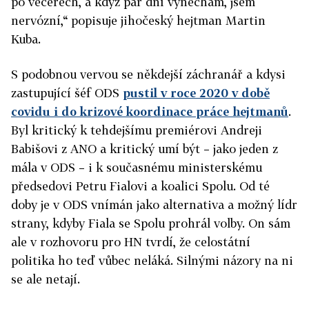
po večerech, a když pár dní vynechám, jsem
nervózní,“ popisuje jihočeský hejtman Martin
Kuba.
S podobnou vervou se někdejší záchranář a kdysi
zastupující šéf ODS
pustil v roce 2020 v době
covidu i do krizové koordinace práce hejtmanů
.
Byl kritický k tehdejšímu premiérovi Andreji
Babišovi z ANO a kritický umí být – jako jeden z
mála v ODS – i k současnému ministerskému
předsedovi Petru Fialovi a koalici Spolu. Od té
doby je v ODS vnímán jako alternativa a možný lídr
strany, kdyby Fiala se Spolu prohrál volby. On sám
ale v rozhovoru pro HN tvrdí, že celostátní
politika ho teď vůbec neláká. Silnými názory na ni
se ale netají.