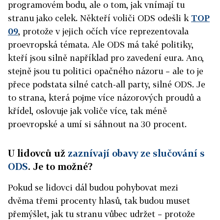
programovém bodu, ale o tom, jak vnímají tu
stranu jako celek. Někteří voliči ODS odešli k
TOP
09
, protože v jejich očích více reprezentovala
proevropská témata. Ale ODS má také politiky,
kteří jsou silně například pro zavedení eura. Ano,
stejně jsou tu politici opačného názoru – ale to je
přece podstata silné catch-all party, silné ODS. Je
to strana, která pojme více názorových proudů a
křídel, oslovuje jak voliče více, tak méně
proevropské a umí si sáhnout na 30 procent.
U lidovců už
zaznívají obavy ze slučování s
ODS
. Je to možné?
Pokud se lidovci dál budou pohybovat mezi
dvěma třemi procenty hlasů, tak budou muset
přemýšlet, jak tu stranu vůbec udržet – protože