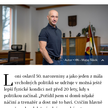
Autor ▪
HN – Matej Slávik
L
oni oslavil 50. narozeniny a jako jeden z mála
vrcholných politiků se udržuje v možná ještě
lepší fyzické kondici než před 20 lety, kdy s
politikou začínal. „Pořídil jsem si domů nějaké
náčiní a trenažér a dost mě to baví. Cvičím hlavně