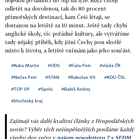
dojedou po dálnici do Alp na lyže. Když chtějí
odletět na dovolenou, tak do 80 procent
přímořských destinací, kam Češi létají, se
dostanou na letiště za 10 minut. Ještě tady chybí
anglické školy, víc pořádné kultury, ale vytváříme
tady nějaký příběh, kdy jižní Čechy jsou skvělé
místo k životu, a letiště vnímám jako jeho součást.
#Kuba Martin
#ODS
#Fiala Petr
#vláda ČR
#Nečas Petr
#STAN
#Rakušan Vít
#KDU-ČSL
#TOP 09
#Spolu
#Babiš Andrej
#Jihočeský kraj
Zajímají vás další kvalitní články z Hospodářských
novin? Výběr těch nejúspěšnějších posíláme každý
všední den večer v
našem newsletteru 7 v SEDM
,