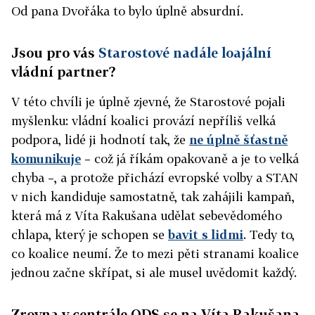
Od pana Dvořáka to bylo úplně absurdní.
Jsou pro vás
Starostové nadále loajální
vládní partner?
V této chvíli je úplně zjevné, že Starostové pojali
myšlenku: vládní koalici provází nepříliš velká
podpora, lidé ji hodnotí tak, že
ne úplně šťastně
komunikuje
– což já říkám opakovaně a je to velká
chyba –, a protože přichází evropské volby a STAN
v nich kandiduje samostatně, tak zahájili kampaň,
která má z Víta Rakušana udělat sebevědomého
chlapa, který je schopen se
bavit s lidmi
. Tedy to,
co koalice neumí. Že to mezi pěti stranami koalice
jednou začne skřípat, si ale musel uvědomit každý.
Zrovna v centrále ODS se na Víta Rakušana