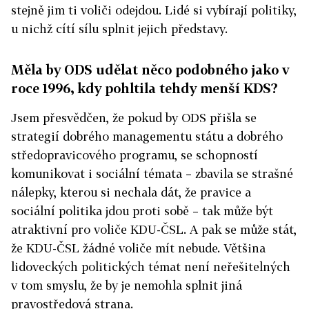
stejně jim ti voliči odejdou. Lidé si vybírají politiky,
u nichž cítí sílu splnit jejich představy.
Měla by ODS udělat něco podobného jako v
roce 1996, kdy pohltila tehdy menší KDS?
Jsem přesvědčen, že pokud by ODS přišla se
strategií dobrého managementu státu a dobrého
středopravicového programu, se schopností
komunikovat i sociální témata – zbavila se strašné
nálepky, kterou si nechala dát, že pravice a
sociální politika jdou proti sobě – tak může být
atraktivní pro voliče KDU-ČSL. A pak se může stát,
že KDU-ČSL žádné voliče mít nebude. Většina
lidoveckých politických témat není neřešitelných
v tom smyslu, že by je nemohla splnit jiná
pravostředová strana.