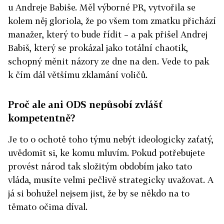
u Andreje Babiše. Měl výborné PR, vytvořila se
kolem něj gloriola, že po všem tom zmatku přichází
manažer, který to bude řídit – a pak přišel Andrej
Babiš, který se prokázal jako totální chaotik,
schopný měnit názory ze dne na den. Vede to pak
k čím dál většímu zklamání voličů.
Proč ale ani ODS nepůsobí zvlášť
kompetentně?
Je to o ochotě toho týmu nebýt ideologicky zaťatý,
uvědomit si, ke komu mluvím. Pokud potřebujete
provést národ tak složitým obdobím jako tato
vláda, musíte velmi pečlivě strategicky uvažovat. A
já si bohužel nejsem jist, že by se někdo na to
těmato očima díval.