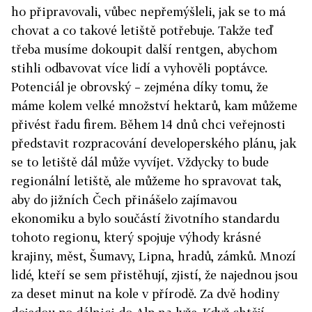
ho připravovali, vůbec nepřemýšleli, jak se to má
chovat a co takové letiště potřebuje. Takže teď
třeba musíme dokoupit další rentgen, abychom
stihli odbavovat více lidí a vyhověli poptávce.
Potenciál je obrovský – zejména díky tomu, že
máme kolem velké množství hektarů, kam můžeme
přivést řadu firem. Během 14 dnů chci veřejnosti
představit rozpracování developerského plánu, jak
se to letiště dál může vyvíjet. Vždycky to bude
regionální letiště, ale můžeme ho spravovat tak,
aby do jižních Čech přinášelo zajímavou
ekonomiku a bylo součástí životního standardu
tohoto regionu, který spojuje výhody krásné
krajiny, měst, Šumavy, Lipna, hradů, zámků. Mnozí
lidé, kteří se sem přistěhují, zjistí, že najednou jsou
za deset minut na kole v přírodě. Za dvě hodiny