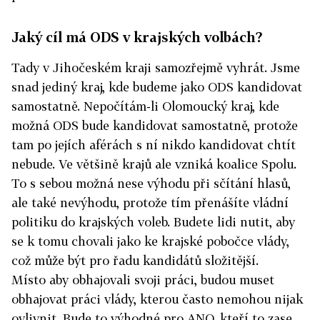
Jaký cíl má ODS v krajských volbách?
Tady v Jihočeském kraji samozřejmě vyhrát. Jsme
snad jediný kraj, kde budeme jako ODS kandidovat
samostatně. Nepočítám-li Olomoucký kraj, kde
možná ODS bude kandidovat samostatně, protože
tam po jejích aférách s ní nikdo kandidovat chtít
nebude. Ve většině krajů ale vzniká koalice Spolu.
To s sebou možná nese výhodu při sčítání hlasů,
ale také nevýhodu, protože tím přenášíte vládní
politiku do krajských voleb. Budete lidi nutit, aby
se k tomu chovali jako ke krajské pobočce vlády,
což může být pro řadu kandidátů složitější.
Místo aby obhajovali svoji práci, budou muset
obhajovat práci vlády, kterou často nemohou nijak
ovlivnit. Bude to výhodné pro ANO, kteří to zase