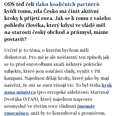
ODS teď čelí
tlaku koaličních partnerů
kvůli tomu, zda Česko má činit aktivní
kroky k přijetí eura. Jak se k tomu z vašeho
pohledu člověka, který kdysi ve vládě měl
na starosti český obchod a průmysl, máme
postavit?
Určitě je to téma, o kterém bychom měli
diskutovat. Pro mě je ale nešťastný ten způsob, jak
se to před eurovolbami snaží některé politické
subjekty, které jsou součástí vlády, využít v PR
kampani. Najednou dělají kroky, které jako by mají
nasvítit, že oni se euru věnují víc. To byl třeba
krok
pana ministra
(pro evropské záležitosti Martina)
Dvořáka (STAN), který najednou naprosto
nesmyslně ve třetím roce vládnutí
jmenuje
zmocněnce
, aniž by to konzultoval s premiérem.