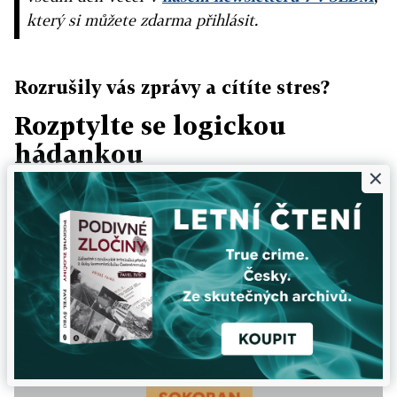
který si můžete zdarma přihlásit.
Rozrušily vás zprávy a cítíte stres?
Rozptylte se logickou
hádankou
×
HRÁT
HRÁT