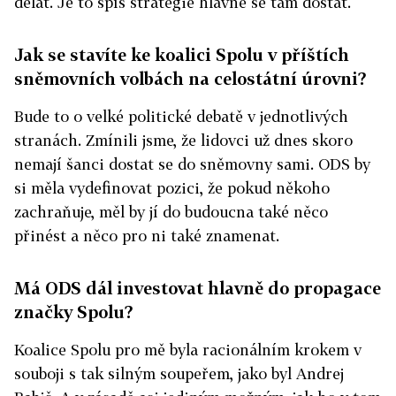
dělat. Je to spíš strategie hlavně se tam dostat.
Jak se stavíte ke koalici Spolu v příštích
sněmovních volbách na celostátní úrovni?
Bude to o velké politické debatě v jednotlivých
stranách. Zmínili jsme, že lidovci už dnes skoro
nemají šanci dostat se do sněmovny sami. ODS by
si měla vydefinovat pozici, že pokud někoho
zachraňuje, měl by jí do budoucna také něco
přinést a něco pro ni také znamenat.
Má ODS dál investovat hlavně do propagace
značky Spolu?
Koalice Spolu pro mě byla racionálním krokem v
souboji s tak silným soupeřem, jako byl Andrej