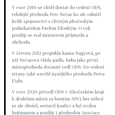
V roce 2010 se chtěl dostat do vedení ODS,
tehdejší předseda Petr Nečas ho ale odmítl
kvůli spojenectví s vlivným jihočeským
podnikatelem Pavlem Dlouhým. O rok
později se stal ministrem průmyslu a
obchodu.
V červnu 2013 propukla kauza Nagyová, po
níž Nečasova vláda padla. Kuba jako první
místopředseda dočasně vedl
O
DS
. Do vedení
strany také navrhl nynějšího předsedu Petra
Fialu.
V roce 2020 přivedl ODS v Jihočeském kraji
k druhému místu za hnutím ANO, bez něhož
se ale obešel, sestavil koalici a byl zvolen
hejtmanem a později i předsedou Asociace