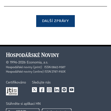
DALŠÍ ZPRÁVY
©
1996-2026
Economia, a.s.
Hospodářské noviny (print) ISSN 0862-9587
Hospodářské noviny (online) ISSN 2787-950X
Certifikováno
Sledujte nás
Stáhněte si aplikaci HN