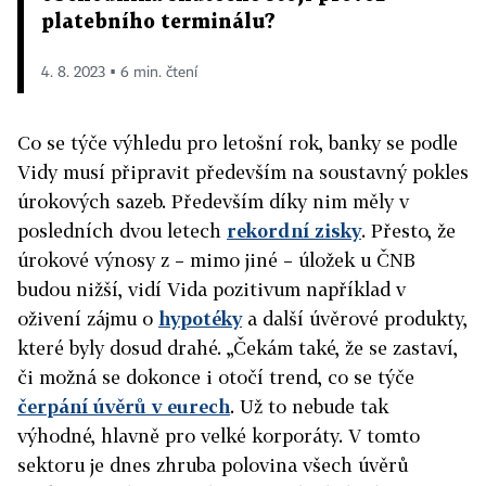
platebního terminálu?
4. 8. 2023 ▪ 6 min. čtení
Co se týče výhledu pro letošní rok, banky se podle
Vidy musí připravit především na soustavný pokles
úrokových sazeb. Především díky nim měly v
posledních dvou letech
rekordní zisky
. Přesto, že
úrokové výnosy z – mimo jiné – úložek u ČNB
budou nižší, vidí Vida pozitivum například v
oživení zájmu o
hypotéky
a další úvěrové produkty,
které byly dosud drahé. „Čekám také, že se zastaví,
či možná se dokonce i otočí trend, co se týče
čerpání úvěrů v eurech
. Už to nebude tak
výhodné, hlavně pro velké korporáty. V tomto
sektoru je dnes zhruba polovina všech úvěrů