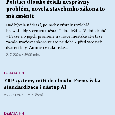
Politici dlouho řešili nesprávný
problém, novela stavebního zákona to
má změnit
Dvě bývalá nádraží, po nichž zůstaly rozlehlé
brownfieldy v centru města. Jedno leží ve Vídni, druhé
v Praze a o jejich proměně na nové městské čtvrti se
začalo uvažovat skoro ve stejné době – před více než
dvaceti lety. Zatímco v rakouské...
2. 7. 2026 ▪ 59:31 min.
DEBATA HN
ERP systémy míří do cloudu. Firmy čeká
standardizace i nástup AI
25. 6. 2026 ▪ 5 min. čtení
DEBATA HN