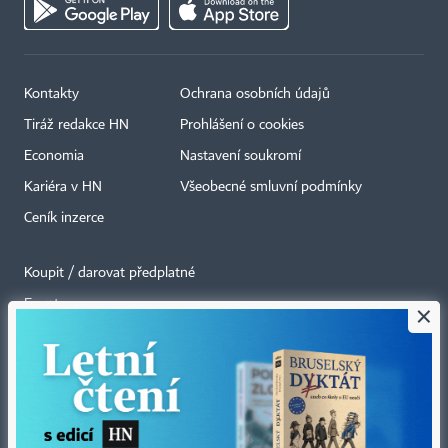
Kontakty
Ochrana osobních údajů
Tiráž redakce HN
Prohlášení o cookies
Economia
Nastavení soukromí
Kariéra v HN
Všeobecné smluvní podmínky
Ceník inzerce
Koupit / darovat předplatné
Eventy
×
Newslettery
RSS kanály
Autorská práva vykonává vydavatel. Bez písemného svolení vydavatele je