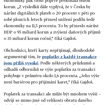
ekonomiky pak vloni poprvé překonala bilion
korun. „Z výsledků dále vyplývá, že v Česku by
nárůst digitálních plateb o 20 procent v pěti po
sobě jdoucích letech přinesl snížení podílu šedé
ekonomiky na 11,5 procenta. To by přineslo nárůst
HDP o 95 miliard korun a zvýšení daňových příjmů
o 35 miliard korun ročně,“ říká Gajdoš.
Obchodníci, kteří karty nepřijímají, dlouhodobě
argumentují tím, že
poplatky z každé transakce
jsou příliš vysoké
. Podle některých průzkumů a
odhadů odborníků se výše poplatku za transakci
pohybuje v průměru okolo 1,6 procenta. „Jeho výše
není bariérou pro přijímání karet,“ říká Gajdoš.
Poplatek za transakci ale může být mnohem vyšší –
odvíjí se mimo jiné od velikosti obratu daného