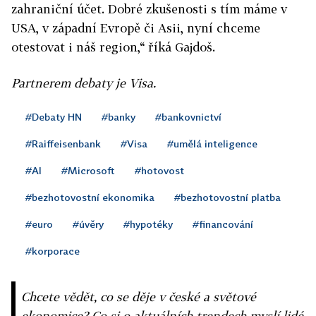
zahraniční účet. Dobré zkušenosti s tím máme v
USA, v západní Evropě či Asii, nyní chceme
otestovat i náš region,“ říká Gajdoš.
Partnerem debaty je Visa.
#Debaty HN
#banky
#bankovnictví
#Raiffeisenbank
#Visa
#umělá inteligence
#AI
#Microsoft
#hotovost
#bezhotovostní ekonomika
#bezhotovostní platba
#euro
#úvěry
#hypotéky
#financování
#korporace
Chcete vědět, co se děje v české a světové
ekonomice? Co si o aktuálních trendech myslí lidé