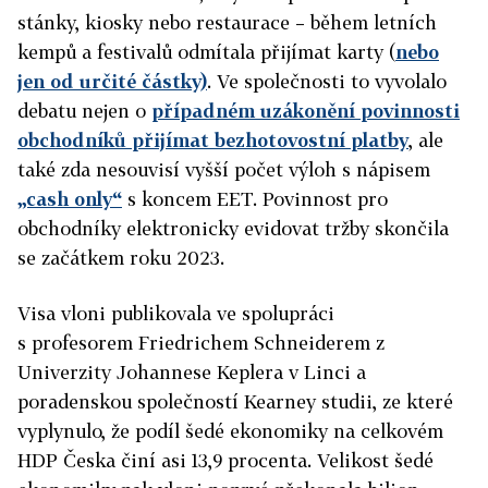
stánky, kiosky nebo restaurace – během letních
kempů a festivalů odmítala přijímat karty (
nebo
jen od určité částky)
. Ve společnosti to vyvolalo
debatu nejen o
případném uzákonění povinnosti
obchodníků přijímat bezhotovostní platby
, ale
také zda nesouvisí vyšší počet výloh s nápisem
„cash only“
s koncem EET. Povinnost pro
obchodníky elektronicky evidovat tržby skončila
se začátkem roku 2023.
Visa vloni publikovala ve spolupráci
s profesorem Friedrichem Schneiderem z
Univerzity Johannese Keplera v Linci a
poradenskou společností Kearney studii, ze které
vyplynulo, že podíl šedé ekonomiky na celkovém
HDP Česka činí asi 13,9 procenta. Velikost šedé