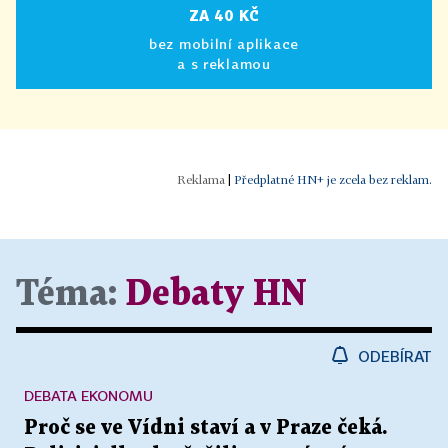
ZA 40 KČ
bez mobilní aplikace
a s reklamou
|
Předplatné HN+ je zcela bez reklam.
Téma:
Debaty HN
ODEBÍRAT
DEBATA EKONOMU
Proč se ve Vídni staví a v Praze čeká.