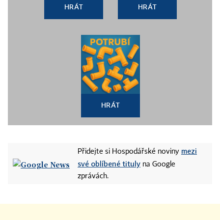
HRÁT
HRÁT
HRÁT
mezi
Přidejte si Hospodářské noviny
své oblíbené tituly
na Google
zprávách.