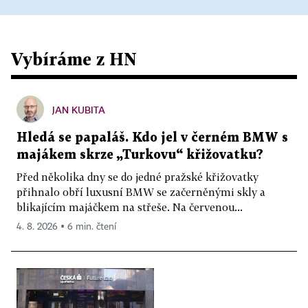
Vybíráme z HN
JAN KUBITA
Hledá se papaláš. Kdo jel v černém BMW s
majákem skrze „Turkovu“ křižovatku?
Před několika dny se do jedné pražské křižovatky
přihnalo obří luxusní BMW se začerněnými skly a
blikajícím majáčkem na střeše. Na červenou...
4. 8. 2026 ▪ 6 min. čtení