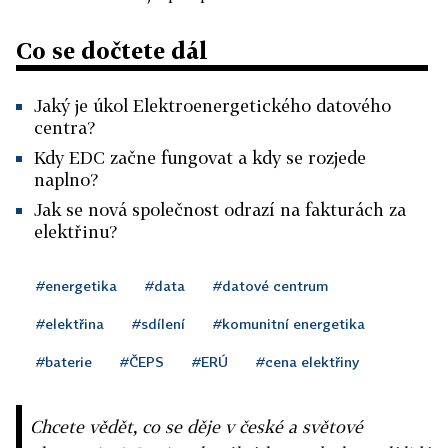
Co se dočtete dál
Jaký je úkol Elektroenergetického datového
centra?
Kdy EDC začne fungovat a kdy se rozjede
naplno?
Jak se nová společnost odrazí na fakturách za
elektřinu?
#energetika
#data
#datové centrum
#elektřina
#sdílení
#komunitní energetika
#baterie
#ČEPS
#ERÚ
#cena elektřiny
Chcete vědět, co se děje v české a světové