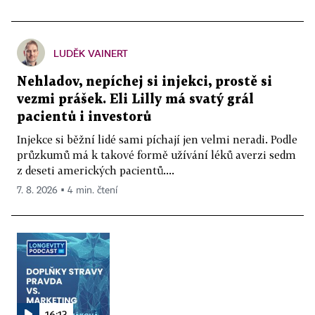
LUDĚK VAINERT
Nehladov, nepíchej si injekci, prostě si
vezmi prášek. Eli Lilly má svatý grál
pacientů i investorů
Injekce si běžní lidé sami píchají jen velmi neradi. Podle
průzkumů má k takové formě užívání léků averzi sedm
z deseti amerických pacientů....
7. 8. 2026 ▪ 4 min. čtení
16:13