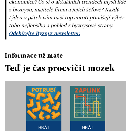
ekonomice? Co si o aktuálních trendech myslí lidé
z byznysu, majitelé firem a jejich šéfové? Každý
týden v pátek vám naši top autoři přinášejí výběr
toho nejlepšího a pohled z byznysové strany.
Odebírejte Byznys newsletter.
Informace už máte
Teď je čas procvičit mozek
HRÁT
HRÁT