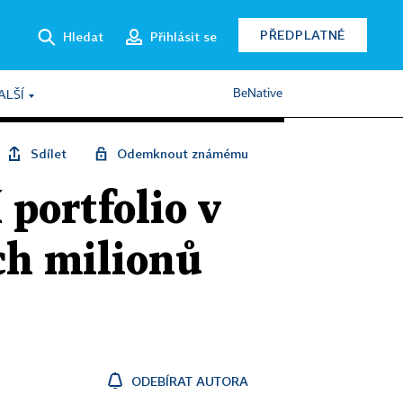
PŘEDPLATNÉ
Hledat
Přihlásit se
BeNative
ALŠÍ
Sdílet
Odemknout známému
 portfolio v
ch milionů
ODEBÍRAT AUTORA