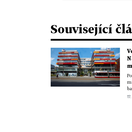
Související čl
V
N
m
Po
mi
ba
17.