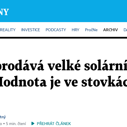
ARCHIV
REALITY
INVESTICE
PODCASTY
HRY
PročNe
D
rodává velké solární
odnota je ve stovká
tný
PŘEHRÁT ČLÁNEK
o ▪ 5 min. čtení