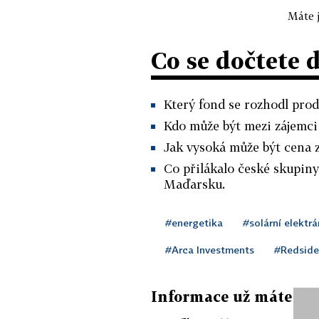
Máte j
Co se dočtete 
Který fond se rozhodl prod
Kdo může být mezi zájemci
Jak vysoká může být cena z
Co přilákalo české skupiny
Maďarsku.
#energetika
#solární elektrá
#Arca Investments
#Redside
Informace už máte