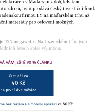
ch elektráren v Maďarsku z dob, kdy tam
to zdrojů, nyní prodává český investiční fond.
oradenskou firmou EY na maďarském trhu již
ační materiály pro oslovení možných
 je 42,7 megawattu. Na tuzemském trhu jsou
ledních letech spíše výjimkou.
VÁ VÁM JEŠTĚ 90 % ČLÁNKU
Číst dál za
40 Kč
na první dva měsíce
za 80 Kč.
tné bez reklam a s mobilní aplikací