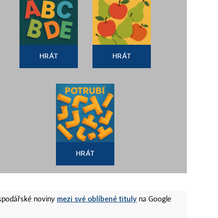
HRÁT
HRÁT
HRÁT
mezi své oblíbené tituly
ospodářské noviny
na Google