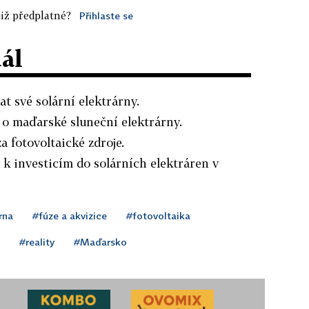
iž předplatné?
Přihlaste se
dál
at své solární elektrárny.
 o maďarské sluneční elektrárny.
a fotovoltaické zdroje.
 k investicím do solárních elektráren v
rna
#fúze a akvizice
#fotovoltaika
#reality
#Maďarsko