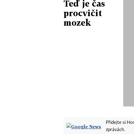
Teď je čas
procvičit
mozek
Přidejte si H
zprávách.