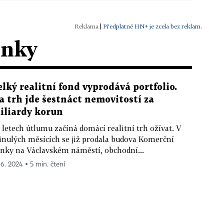
|
Předplatné HN+ je zcela bez reklam.
ánky
elký realitní fond vyprodává portfolio.
a trh jde šestnáct nemovitostí za
iliardy korun
 letech útlumu začíná domácí realitní trh ožívat. V
nulých měsících se již prodala budova Komerční
nky na Václavském náměstí, obchodní...
 6. 2024 ▪ 5 min. čtení