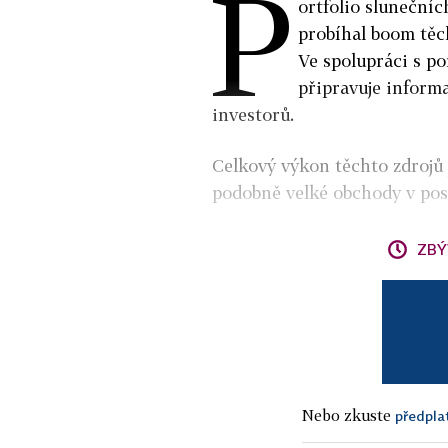
P
ortfolio sluneční
probíhal boom těch
Ve spolupráci s p
připravuje inform
investorů.
Celkový výkon těchto zdrojů
podobně velké obchody v pos
ZBÝ
Nebo zkuste
předpla