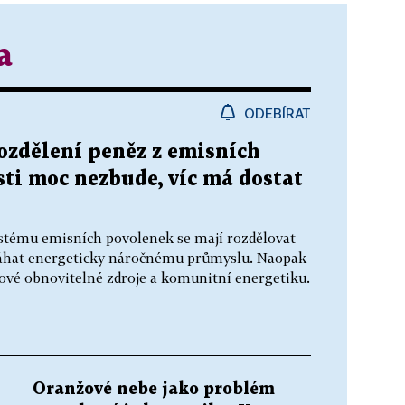
a
ODEBÍRAT
rozdělení peněz z emisních
ti moc nezbude, víc má dostat
stému emisních povolenek se mají rozdělovat
omáhat energeticky náročnému průmyslu. Naopak
ové obnovitelné zdroje a komunitní energetiku.
Oranžové nebe jako problém