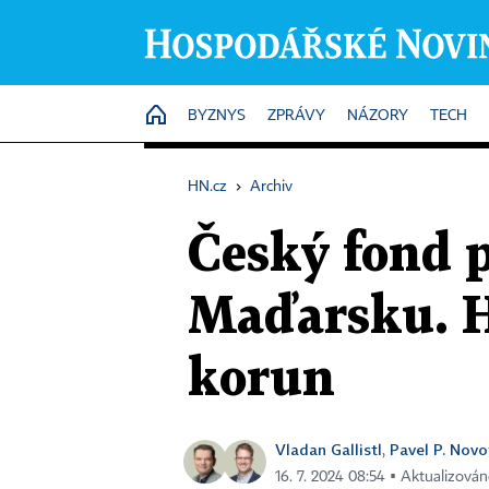
HOME
BYZNYS
ZPRÁVY
NÁZORY
TECH
HN.cz
›
Archiv
Český fond p
Maďarsku. H
korun
Vladan Gallistl
Pavel P. Novo
,
16. 7. 2024 08:54 ▪ Aktualizován