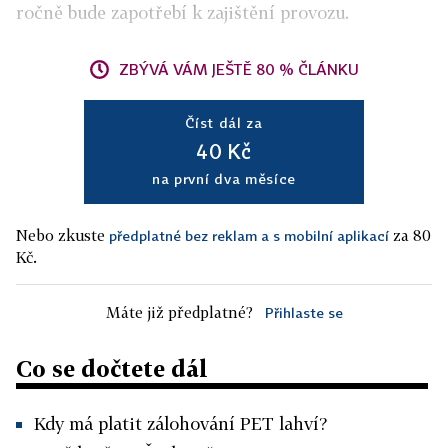
ročně bude zapotřebí k zajištění provozu.
ZBÝVÁ VÁM JEŠTĚ 80 % ČLÁNKU
Číst dál za
40 Kč
na první dva měsíce
Nebo zkuste
za 80
předplatné bez reklam a s mobilní aplikací
Kč.
Máte již předplatné?
Přihlaste se
Co se dočtete dál
Kdy má platit zálohování PET lahví?