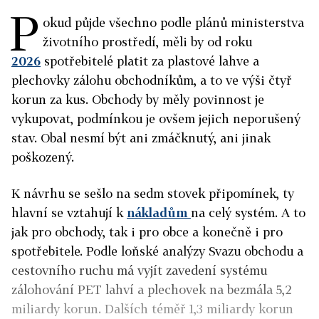
P
okud půjde všechno podle plánů ministerstva
životního prostředí, měli by od roku
2026
spotřebitelé platit za plastové lahve a
plechovky zálohu obchodníkům, a to ve výši čtyř
korun za kus. Obchody by měly povinnost je
vykupovat, podmínkou je ovšem jejich neporušený
stav. Obal nesmí být ani zmáčknutý, ani jinak
poškozený.
K návrhu se sešlo na sedm stovek připomínek, ty
hlavní se vztahují k
nákladům
na celý systém. A to
jak pro obchody, tak i pro obce a konečně i pro
spotřebitele. Podle loňské analýzy Svazu obchodu a
cestovního ruchu má vyjít zavedení systému
zálohování PET lahví a plechovek na bezmála 5,2
miliardy korun. Dalších téměř 1,3 miliardy korun