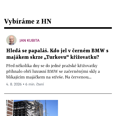
Vybíráme z HN
JAN KUBITA
Hledá se papaláš. Kdo jel v černém BMW s
majákem skrze „Turkovu“ křižovatku?
Před několika dny se do jedné pražské křižovatky
přihnalo obří luxusní BMW se začerněnými skly a
blikajícím majáčkem na střeše. Na červenou...
4. 8. 2026 ▪ 6 min. čtení