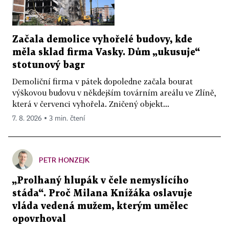
Začala demolice vyhořelé budovy, kde
měla sklad firma Vasky. Dům „ukusuje“
stotunový bagr
Demoliční firma v pátek dopoledne začala bourat
výškovou budovu v někdejším továrním areálu ve Zlíně,
která v červenci vyhořela. Zničený objekt...
7. 8. 2026 ▪ 3 min. čtení
PETR HONZEJK
„Prolhaný hlupák v čele nemyslícího
stáda“. Proč Milana Knížáka oslavuje
vláda vedená mužem, kterým umělec
opovrhoval