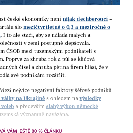
ůst české ekonomiky není
nijak dechberoucí
–
artálu šlo
mezičtvrtletně o 0,3 a meziročně o
a
. I to ale stačí, aby se nálada malých a
olečností v zemi postupně zlepšovala.
um ČSOB mezi tuzemskými podnikateli s
. Poprvé za zhruba rok a půl se klíčová
dných čísel a zhruba pětina firem hlásí, že v
odlá své podnikání rozšířit.
Mezi nejvíce negativní faktory šéfové podniků
 války na Ukrajině
s ohledem na
výsledky
 voleb
a především
slabý výkon německé
 tuzemská významně navázána.
VÁ VÁM JEŠTĚ 80 % ČLÁNKU