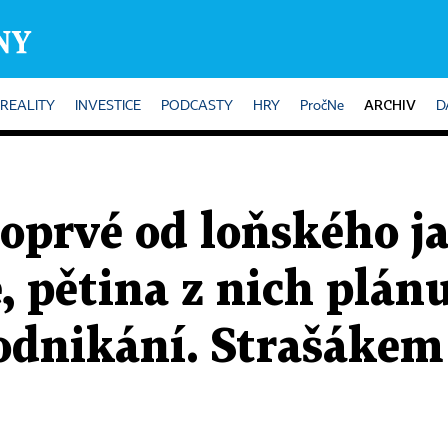
ARCHIV
REALITY
INVESTICE
PODCASTY
HRY
PročNe
D
oprvé od loňského j
, pětina z nich plán
odnikání. Strašákem 