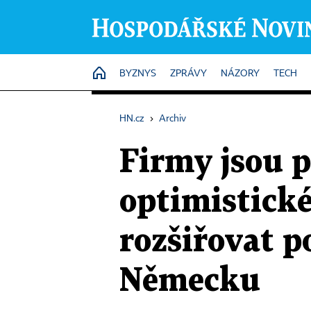
HOME
BYZNYS
ZPRÁVY
NÁZORY
TECH
HN.cz
›
Archiv
Firmy jsou p
optimistické
rozšiřovat p
Německu