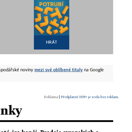
HRÁT
mezi své oblíbené tituly
ospodářské noviny
na Google
|
Předplatné HN+ je zcela bez reklam.
ánky