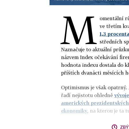
M
omentální r
ve třetím kv
1,3 procent
středních sp
Naznačuje to aktuální průzk
názvem Index očekávání firem
hodnota indexu dostala do kla
příštích dvanácti měsících h
Optimismus je však opatrný. 
řadí nejistotu ohledně
vývoje
amerických prezidentských
ekonomiky
, na kterou je ta
ZBÝ