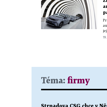
Z
a
p
Pr
au
je
19
Téma:
firmy
Strnadova CSG chce v Ně