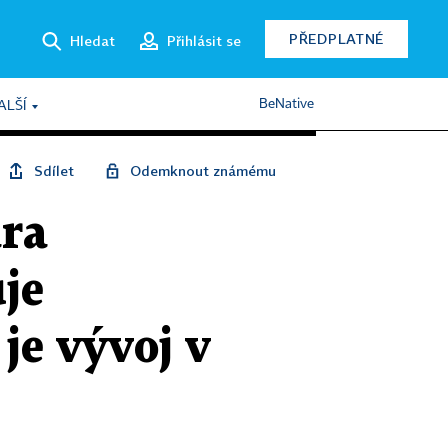
PŘEDPLATNÉ
Hledat
Přihlásit se
BeNative
ALŠÍ
Sdílet
Odemknout známému
ara
uje
je vývoj v