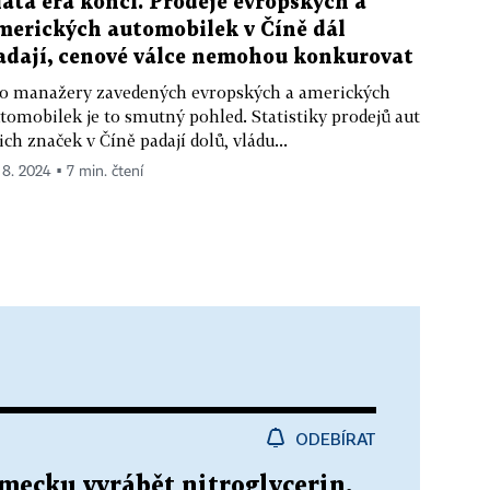
latá éra končí. Prodeje evropských a
merických automobilek v Číně dál
adají, cenové válce nemohou konkurovat
o manažery zavedených evropských a amerických
tomobilek je to smutný pohled. Statistiky prodejů aut
jich značek v Číně padají dolů, vládu...
. 8. 2024 ▪ 7 min. čtení
ODEBÍRAT
mecku vyrábět nitroglycerin,