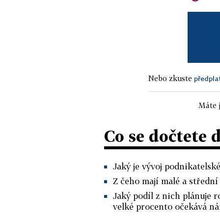
Nebo zkuste
předpla
Máte j
Co se dočtete 
Jaký je vývoj podnikatelsk
Z čeho mají malé a střední 
Jaký podíl z nich plánuje r
velké procento očekává ná