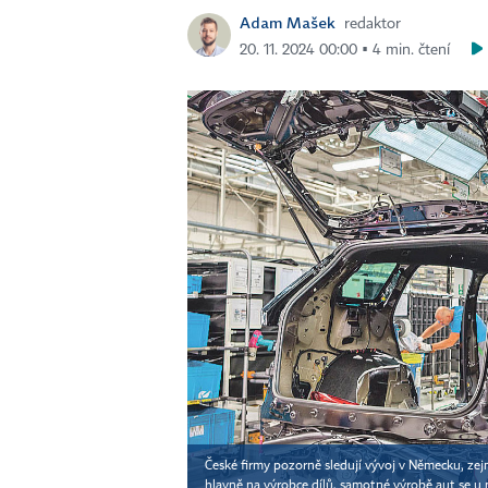
Adam Mašek
redaktor
20. 11. 2024 00:00 ▪ 4 min. čtení
České firmy pozorně sledují vývoj v Německu, z
hlavně na výrobce dílů, samotné výrobě aut se u 