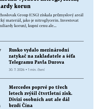
iardy korun
choslovak Group (CSG) získala průmyslový areál
ý materiál, jako je nitroglycerin. Investovat
iliardy korun), kupní cenu ale...
y
Rusko vydalo mezinárodní
i
zatykač na zakladatele a šéfa
Telegramu Pavla Durova
30. 7. 2026 ▪ 1 min. čtení
Mercedes poprvé po třech
letech zvýšil čtvrtletní zisk.
Divizi osobních aut ale dál
m
brzdí Čína