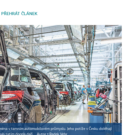
PŘEHRÁT ČLÁNEK
ejména v tamním automobilovém průmyslu. Jeho potíže v Česku doléhají
nás zatím docela daří.
Autor ▪
Radek Vebr