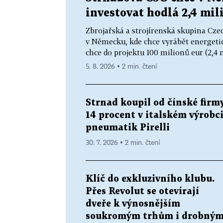
investovat hodlá 2,4 mil
Zbrojařská a strojírenská skupina Cze
v Německu, kde chce vyrábět energetick
chce do projektu 100 milionů eur (2,4 m
5. 8. 2026 ▪ 2 min. čtení
Strnad koupil od čínské firm
14 procent v italském výrobc
pneumatik Pirelli
30. 7. 2026 ▪ 2 min. čtení
Klíč do exkluzivního klubu.
Přes Revolut se otevírají
dveře k výnosnějším
soukromým trhům i drobný