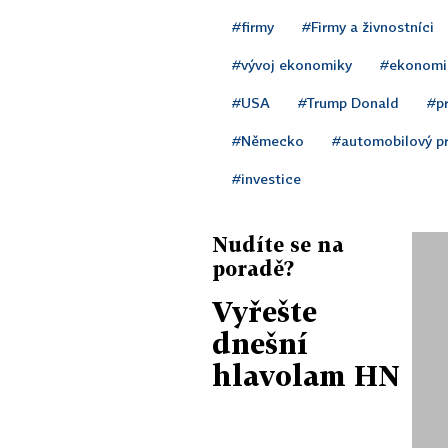
#firmy
#Firmy a živnostníci
#vývoj ekonomiky
#ekonomi
#USA
#Trump Donald
#p
#Německo
#automobilový p
#investice
Nudíte se na
poradě?
Vyřešte
dnešní
hlavolam HN