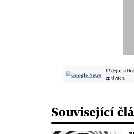
Přidejte si H
zprávách.
Související čl