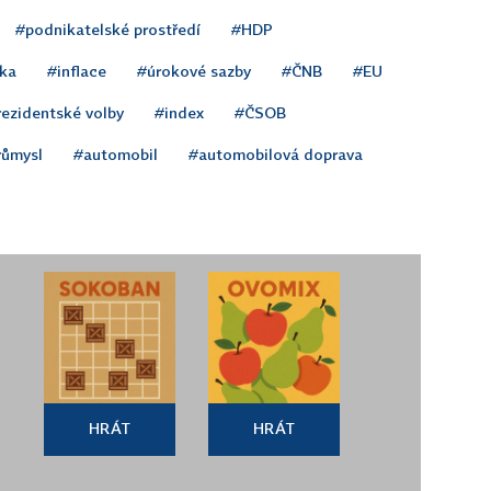
#podnikatelské prostředí
#HDP
ka
#inflace
#úrokové sazby
#ČNB
#EU
rezidentské volby
#index
#ČSOB
růmysl
#automobil
#automobilová doprava
HRÁT
HRÁT