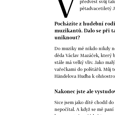
V
předvést svůj ta
pětadvacetiletý 
Pocházíte z hudební rodi
muzikantů. Dalo se při 
uniknout?
Do muziky mě nikdo nikdy ne
děda Václav Mazáček, který 
stále má velký vliv. Jako mal
vařečkami do polštářů. Můj t
Händelova Hudba k ohňostroj
Nakonec jste ale vystudo
Sice jsem jako dítě chodil do
nepočítal. A když se mě paní u