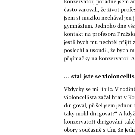
konzervatoř, pořádně jsem an
často varovali, že život profe
jsem si muziku nechával jen 
gymnázium. Jednoho dne však
kontakt na profesora Pražské
jestli bych mu nechtěl přijít 
poslechl a usoudil, že bych m
přijímačky na konzervatoř. A
… stal jste se violoncell
Vždycky se mi líbilo. V rodin
violoncellista začal hrát v 
dirigoval, přišel jsem jednou 
taky mohl dirigovat?“ A když 
konzervatoři dirigování také
obory současně s tím, že jed