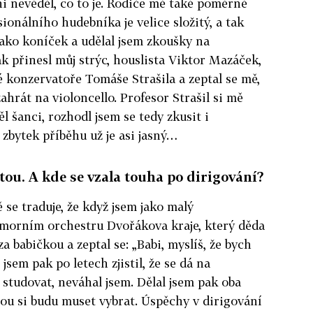
i nevěděl, co to je. Rodiče mě také poměrně
sionálního hudebníka je velice složitý, a tak
jako koníček a udělal jsem zkoušky na
 přinesl můj strýc, houslista Viktor Mazáček,
 konzervatoře Tomáše Strašila a zeptal se mě,
zahrát na violoncello. Profesor Strašil si mě
ěl šanci, rozhodl jsem se tedy zkusit i
 zbytek příběhu už je asi jasný…
istou. A kde se vzala touha po dirigování?
ě se traduje, že když jsem jako malý
Komorním orchestru Dvořákova kraje, který děda
za babičkou a zeptal se: „Babi, myslíš, že bych
jsem pak po letech zjistil, že se dá na
 studovat, neváhal jsem. Dělal jsem pak oba
nou si budu muset vybrat. Úspěchy v dirigování