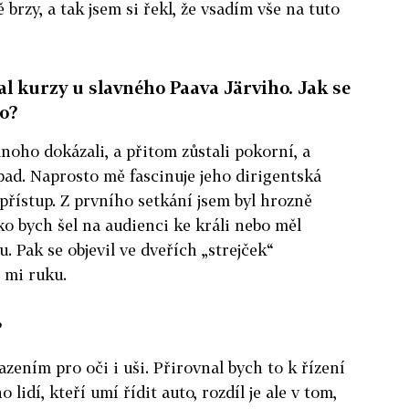
brzy, a tak jsem si řekl, že vsadím vše na tuto
al kurzy u slavného Paava Järviho. Jak se
o?
 mnoho dokázali, a přitom zůstali pokorní, a
ípad. Naprosto mě fascinuje jeho dirigentská
 přístup. Z prvního setkání jsem byl hrozně
ako bych šel na audienci ke králi nebo měl
 Pak se objevil ve dveřích „strejček“
l mi ruku.
?
azením pro oči i uši. Přirovnal bych to k řízení
lidí, kteří umí řídit auto, rozdíl je ale v tom,