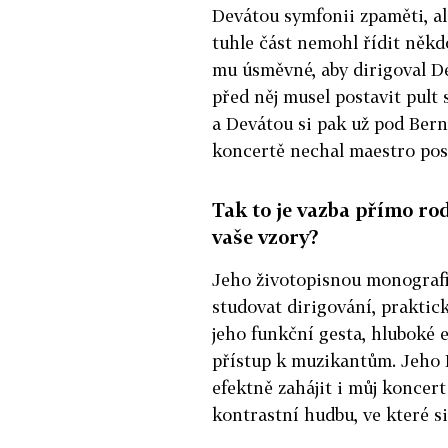
Devátou symfonii zpaměti, ale
tuhle část nemohl řídit někdo
mu úsměvné, aby dirigoval D
před něj musel postavit pult 
a Devátou si pak už pod Ber
koncertě nechal maestro posl
Tak to je vazba přímo ro
vaše vzory?
Jeho životopisnou monografii 
studovat dirigování, praktic
jeho funkční gesta, hluboké 
přístup k muzikantům. Jeho 
efektně zahájit i můj koncer
kontrastní hudbu, ve které si