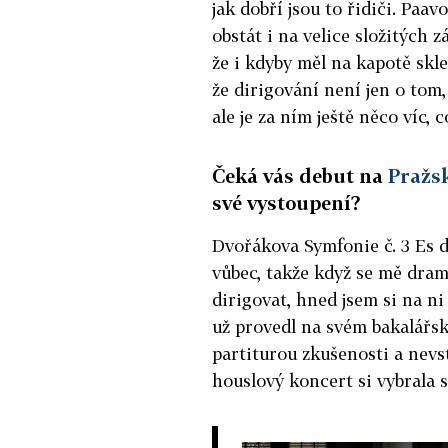
jak dobří jsou to řidiči. Paa
obstát i na velice složitých
že i kdyby měl na kapotě sklen
že dirigování není jen o tom
ale je za ním ještě něco víc
Čeká vás debut na
Pražs
své vystoupení?
Dvořákova Symfonie č. 3 Es 
vůbec, takže když se mě dram
dirigovat, hned jsem si na n
už provedl na svém bakalář
partiturou zkušenosti a nev
houslový koncert si vybrala s