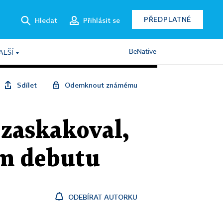
PŘEDPLATNÉ
Hledat
Přihlásit se
BeNative
ALŠÍ
Sdílet
Odemknout známému
 zaskakoval,
ém debutu
ODEBÍRAT AUTORKU