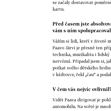
se začaly dostavovat poměrně 
kartu.
Před časem jste absolvov
vám s ním spolupracoval
Vážím si lidí, kteří v životě
Paavo Järvi je přesně ten př
technika, muzikalita i lidský
nervózní. Připadal jsem si, j
potkat svého dětského hrdinu.
v kšiltovce, řekl „čau“ a poda
V čem vás nejvíc ovlivnil
Vidět Paava dirigovat je pohl
automobilu. Na světě je mnoho 