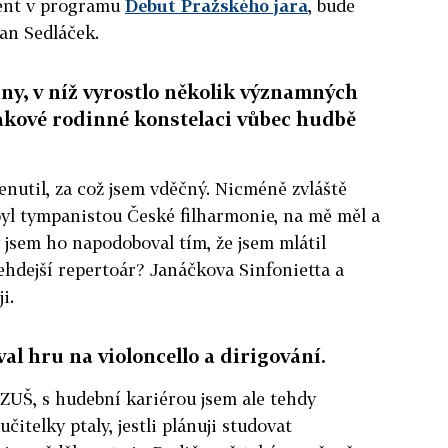
lent v programu
Debut Pražského jara
, bude
Jan Sedláček.
ny, v níž vyrostlo několik významných
takové rodinné konstelaci vůbec hudbě
nutil, za což jsem vděčný. Nicméně zvláště
byl tympanistou České filharmonie, na mě měl a
ý jsem ho napodoboval tím, že jsem mlátil
ehdejší repertoár? Janáčkova Sinfonietta a
i.
val hru na violoncello a dirigování.
 ZUŠ, s hudební kariérou jsem ale tehdy
čitelky ptaly, jestli plánuji studovat