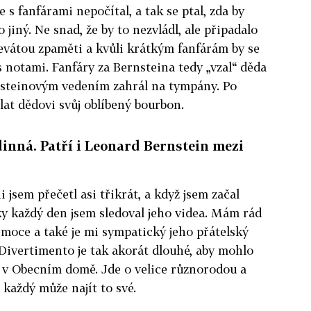
 s fanfárami nepočítal, a tak se ptal, zda by
 jiný. Ne snad, že by to nezvládl, ale připadalo
evátou zpaměti a kvůli krátkým fanfárám by se
s notami. Fanfáry za Bernsteina tedy „vzal“ děda
nsteinovým vedením zahrál na tympány. Po
at dědovi svůj oblíbený bourbon.
dinná. Patří i Leonard Bernstein mezi
jsem přečetl asi třikrát, a když jsem začal
ky každý den jsem sledoval jeho videa. Mám rád
emoce a také je mi sympatický jeho přátelský
Divertimento je tak akorát dlouhé, aby mohlo
t v Obecním domě. Jde o velice různorodou a
 každý může najít to své.