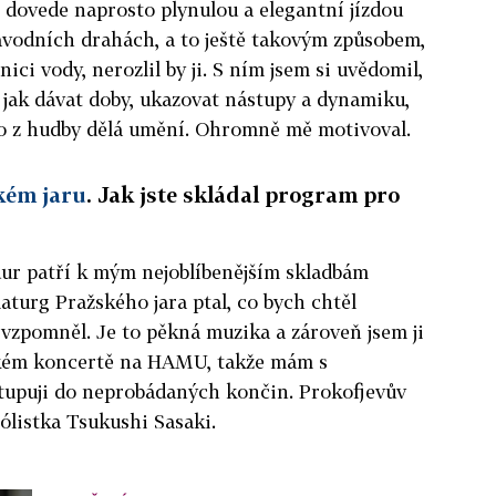
vo dovede naprosto plynulou a elegantní jízdou
 závodních drahách, a to ještě takovým způsobem,
ici vody, nerozlil by ji. S ním jsem si uvědomil,
, jak dávat doby, ukazovat nástupy a dynamiku,
, co z hudby dělá umění. Ohromně mě motivoval.
kém jaru
. Jak jste skládal program pro
dur patří k mým nejoblíbenějším skladbám
aturg Pražského jara ptal, co bych chtěl
i vzpomněl. Je to pěkná muzika a zároveň jsem ji
ském koncertě na HAMU, takže mám s
stupuji do neprobádaných končin. Prokofjevův
ólistka Tsukushi Sasaki.