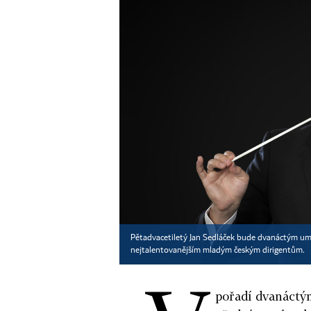
Pětadvacetiletý Jan Sedláček bude dvanáctým umě
nejtalentovanějším mladým českým dirigentům.
pořadí dvanáctým