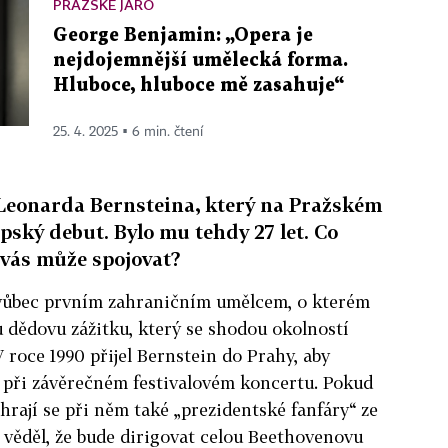
PRAŽSKÉ JARO
George Benjamin: „Opera je
nejdojemnější umělecká forma.
Hluboce, hluboce mě zasahuje“
25. 4. 2025 ▪ 6 min. čtení
Leonarda Bernsteina, který na Pražském
pský debut. Bylo mu tehdy 27 let. Co
o vás může spojovat?
 vůbec prvním zahraničním umělcem, o kterém
u dědovu zážitku, který se shodou okolností
 roce 1990 přijel Bernstein do Prahy, aby
i při závěrečném festivalovém koncertu. Pokud
 hrají se při něm také „prezidentské fanfáry“ ze
 věděl, že bude dirigovat celou Beethovenovu