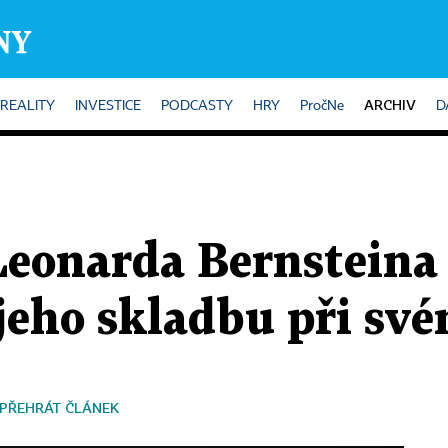
ARCHIV
REALITY
INVESTICE
PODCASTY
HRY
PročNe
D
Leonarda Bernsteina
jeho skladbu při sv
PŘEHRÁT ČLÁNEK