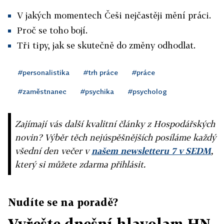
V jakých momentech Češi nejčastěji mění práci.
Proč se toho bojí.
Tři tipy, jak se skutečně do změny odhodlat.
#personalistika
#trh práce
#práce
#zaměstnanec
#psychika
#psycholog
Zajímají vás další kvalitní články z Hospodářských
novin? Výběr těch nejúspěšnějších posíláme každý
všední den večer v
našem newsletteru 7 v SEDM
,
který si můžete zdarma přihlásit.
Nudíte se na poradě?
Vyřešte dnešní hlavolam HN