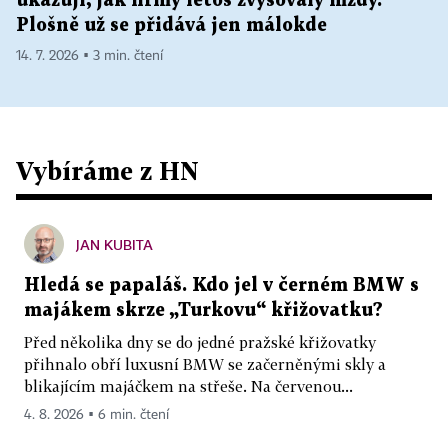
ukazují, jak firmy letos zvyšovaly mzdy.
Plošně už se přidává jen málokde
14. 7. 2026 ▪ 3 min. čtení
Vybíráme z HN
JAN KUBITA
Hledá se papaláš. Kdo jel v černém BMW s
majákem skrze „Turkovu“ křižovatku?
Před několika dny se do jedné pražské křižovatky
přihnalo obří luxusní BMW se začerněnými skly a
blikajícím majáčkem na střeše. Na červenou...
4. 8. 2026 ▪ 6 min. čtení