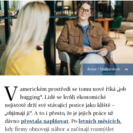
Autor ▪
Shutterstock
V
americkém prostředí se tomu nově říká „job
hugging“. Lidé se kvůli ekonomické
nejistotě drží své stávající pozice jako klíště –
„objímají ji“. A to i přesto, že je jejich práce už
dávno
přestala naplňovat
. Po
letních měsících
,
kdy firmy obnovují nábor a začínají rozmýšlet