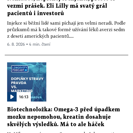
vezmi prášek. Eli Lilly má svatý grál
pacientů i investorů
Injekce si běžní lidé sami píchají jen velmi neradi. Podle
průzkumů má k takové formě užívání léků averzi sedm
z deseti amerických pacientů....
6. 8. 2026 ▪ 4 min. čtení
16:13
Biotechnoložka: Omega-3 před úpadkem
mozku nepomohou, kreatin dosahuje
skvělých výsledků. Má to ale háček