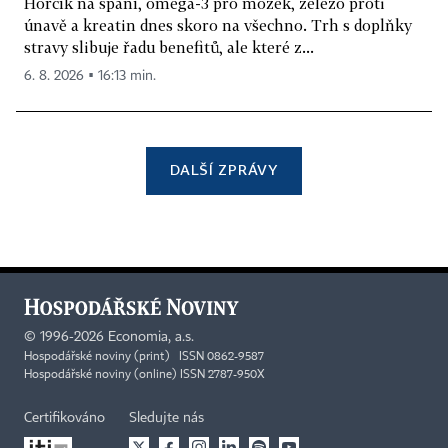
Hořčík na spaní, omega-3 pro mozek, železo proti
únavě a kreatin dnes skoro na všechno. Trh s doplňky
stravy slibuje řadu benefitů, ale které z...
6. 8. 2026 ▪ 16:13 min.
DALŠÍ ZPRÁVY
©
1996-2026
Economia, a.s.
Hospodářské noviny (print) ISSN 0862-9587
Hospodářské noviny (online) ISSN 2787-950X
Certifikováno
Sledujte nás