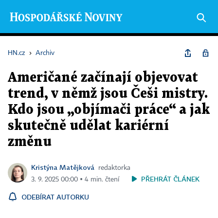
HN.cz
›
Archiv
Američané začínají objevovat
trend, v němž jsou Češi mistry.
Kdo jsou „objímači práce“ a jak
skutečně udělat kariérní
změnu
Kristýna Matějková
redaktorka
PŘEHRÁT ČLÁNEK
3. 9. 2025 00:00 ▪ 4 min. čtení
ODEBÍRAT AUTORKU