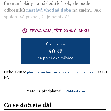
finanční plány na následující rok, ale podle
odborníků
nastává vhodná doba
na změnu. Jak
spolehlivě poznat, že je namístě?
ZBÝVÁ VÁM JEŠTĚ 90 % ČLÁNKU
Číst dál za
40 Kč
na první dva měsíce
Nebo zkuste
za 80
předplatné bez reklam a s mobilní aplikací
Kč.
Máte již předplatné?
Přihlaste se
Co se dočtete dál