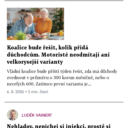
Koalice bude řešit, kolik přidá
důchodcům. Motoristé neodmítají ani
velkorysejší varianty
Vládní koalice bude příští týden řešit, zda má důchody
zvednout v průměru o 300 korun měsíčně, nebo o
necelých 600. Zatímco první varianta je...
6. 8. 2026 ▪ 5 min. čtení
LUDĚK VAINERT
Nehladov, nepíchej si injekci, prostě si