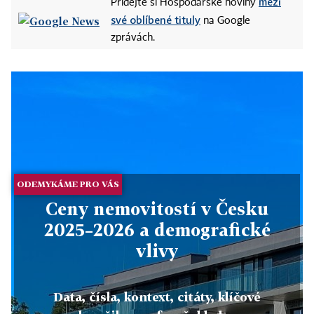
mezi
Přidejte si Hospodářské noviny
své oblíbené tituly
na Google
zprávách.
ODEMYKÁME PRO VÁS
Ceny nemovitostí v Česku
2025–2026 a demografické
vlivy
Data, čísla, kontext, citáty, klíčové