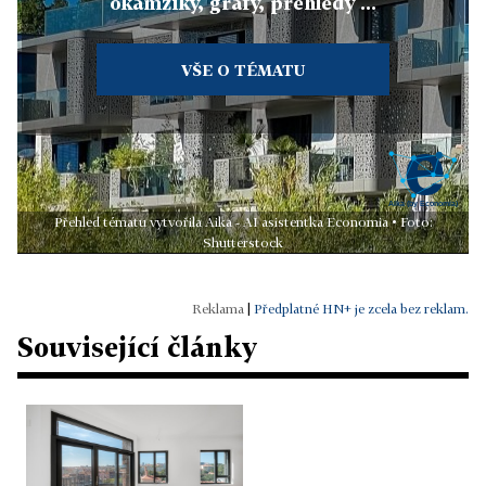
okamžiky, grafy, přehledy ...
VŠE O TÉMATU
Přehled tématu vytvořila Aika - AI asistentka Economia • Foto:
Shutterstock
|
Předplatné HN+ je zcela bez reklam.
Související články