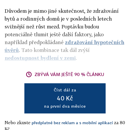
Důvodem je mimo jiné skutečnost, že zdražování
bytů a rodinných domů je v posledních letech
svižnější než růst mezd. Poptávku budou
potenciálně tlumit ještě další faktory, jako
například předpokládané
zdražování hypotečních
úvěrů
. Tato kombinace tak dál zvýší
nedostupnost bydlení v zemi
.
ZBÝVÁ VÁM JEŠTĚ 90 % ČLÁNKU
Číst dál za
40 Kč
na první dva měsíce
Nebo zkuste
za 80
předplatné bez reklam a s mobilní aplikací
Kč.