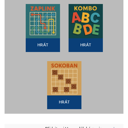
HRÁT
HRÁT
HRÁT