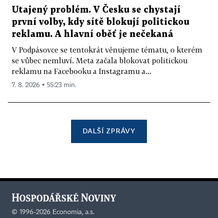
Utajený problém. V Česku se chystají
první volby, kdy sítě blokují politickou
reklamu. A hlavní oběť je nečekaná
V Podpásovce se tentokrát věnujeme tématu, o kterém
se vůbec nemluví. Meta začala blokovat politickou
reklamu na Facebooku a Instagramu a...
7. 8. 2026 ▪ 55:23 min.
DALŠÍ ZPRÁVY
©
1996-2026
Economia, a.s.