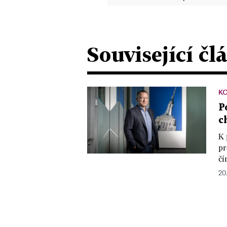
Související čl
K
P
c
K 
pr
čí
20