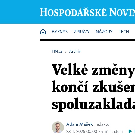
HOME
BYZNYS
ZPRÁVY
NÁZORY
TECH
HN.cz
›
Archiv
Velké změny 
končí zkušen
spoluzaklad
Adam Mašek
redaktor
23. 1. 2026 00:00 ▪ 4 min. čtení