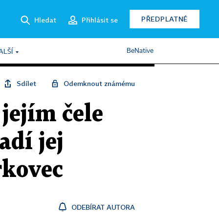
PŘEDPLATNÉ
Hledat
Přihlásit se
BeNative
ALŠÍ
Sdílet
Odemknout známému
jejím čele
dí jej
rkovec
ODEBÍRAT AUTORA