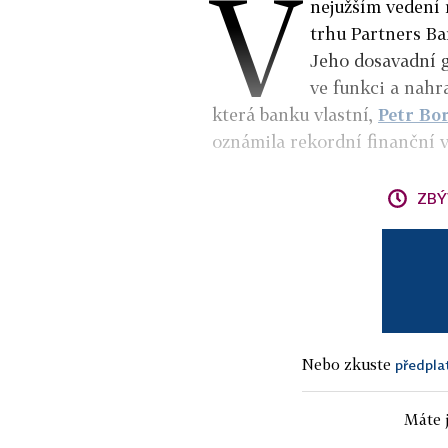
V
nejužším vedení
trhu Partners B
Jeho dosavadní g
ve funkci a nahra
která banku vlastní,
Petr Bo
oznámila rekordní finanční v
ZBÝ
Nebo zkuste
předpla
Máte j