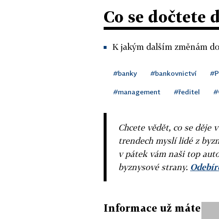
Co se dočtete 
K jakým dalším změnám doj
#banky
#bankovnictví
#P
#management
#ředitel
#
Chcete vědět, co se děje 
trendech myslí lidé z byzn
v pátek vám naši top auto
byznysové strany.
Odebíre
Informace už máte