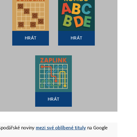
HRÁT
HRÁT
HRÁT
mezi své oblíbené tituly
ospodářské noviny
na Google