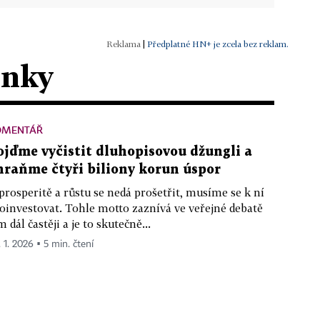
|
Předplatné HN+ je zcela bez reklam.
ánky
OMENTÁŘ
ojďme vyčistit dluhopisovou džungli a
hraňme čtyři biliony korun úspor
prosperitě a růstu se nedá prošetřit, musíme se k ní
oinvestovat. Tohle motto zaznívá ve veřejné debatě
m dál častěji a je to skutečně...
. 1. 2026 ▪ 5 min. čtení