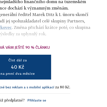
 nejmladšího finančního domu na tuzemském
ance dochází k významným změnám.
enerální ředitel Marek Ditz k 1. únoru skončí
dí jej spoluzakladatel celé skupiny Partners,
rkovec
. Změna přichází krátce poté, co skupina
ýsledky za uplynulý rok.
VÁ VÁM JEŠTĚ 90 % ČLÁNKU
Číst dál za
40 Kč
na první dva měsíce
za 80 Kč.
tné bez reklam a s mobilní aplikací
iž předplatné?
Přihlaste se