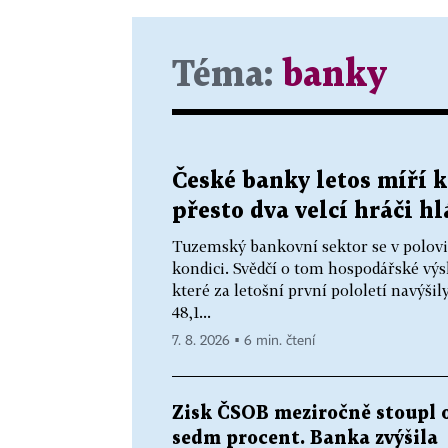
Téma:
banky
České banky letos míří 
přesto dva velcí hráči h
Tuzemský bankovní sektor se v polovi
kondici. Svědčí o tom hospodářské výs
které za letošní první pololetí navýšil
48,1...
7. 8. 2026 ▪ 6 min. čtení
Zisk ČSOB meziročně stoupl 
sedm procent. Banka zvýšila