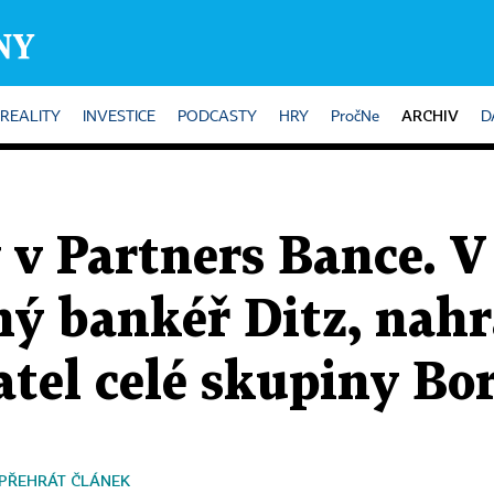
ARCHIV
REALITY
INVESTICE
PODCASTY
HRY
PročNe
D
v Partners Bance. V 
ý bankéř Ditz, nahra
atel celé skupiny Bo
PŘEHRÁT ČLÁNEK