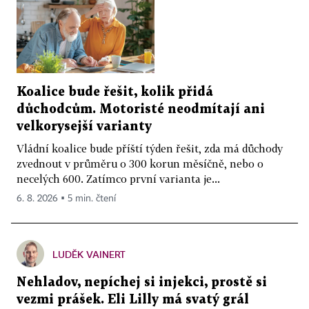
Koalice bude řešit, kolik přidá
důchodcům. Motoristé neodmítají ani
velkorysejší varianty
Vládní koalice bude příští týden řešit, zda má důchody
zvednout v průměru o 300 korun měsíčně, nebo o
necelých 600. Zatímco první varianta je...
6. 8. 2026 ▪ 5 min. čtení
LUDĚK VAINERT
Nehladov, nepíchej si injekci, prostě si
vezmi prášek. Eli Lilly má svatý grál