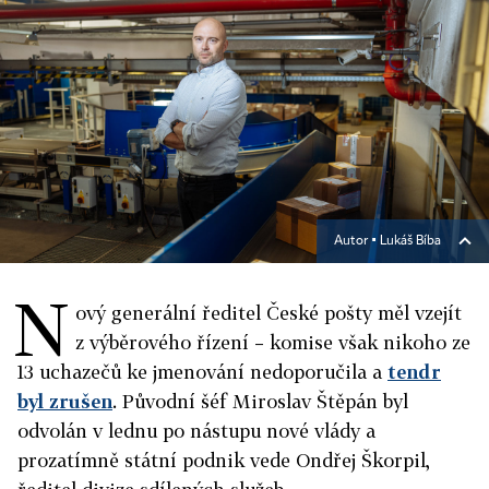
Autor ▪
Lukáš Bíba
N
ový generální ředitel České pošty měl vzejít
z výběrového řízení – komise však nikoho ze
13 uchazečů ke jmenování nedoporučila a
tendr
byl zrušen
. Původní šéf Miroslav Štěpán byl
odvolán v lednu po nástupu nové vlády a
prozatímně státní podnik vede Ondřej Škorpil,