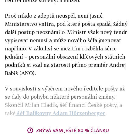
ředitel divize sdílených služeb.
Proč nikdo z adeptů neuspěl, není jasné.
Ministerstvo vnitra, pod které pošta spadá, žádný
další postup neoznámilo. Ministr však nový tendr
vypisovat nemusí a může nového šéfa jmenovat
napřímo. V zákulisí se mezitím rozběhla série
jednání – personální obsazení klíčových státních
podniků si vzal na starosti přímo premiér Andrej
Babiš (ANO).
V souvislosti s výběrem nového ředitele pošty už
se daly do pohybu některé personální změny.
Skončil Milan Hladík, šéf financí České pošty, a
také
šéf Balíkovny Adam Hőrzenberger
.
ZBÝVÁ VÁM JEŠTĚ 80 % ČLÁNKU