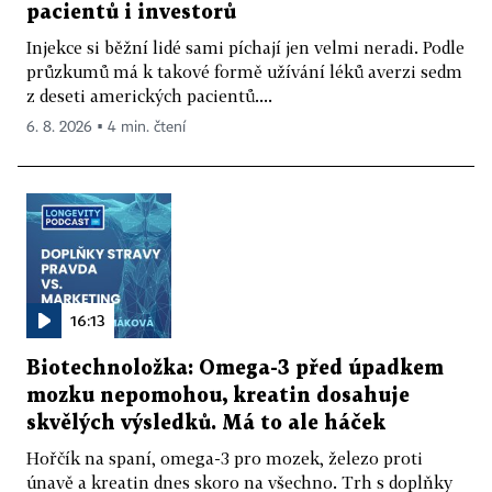
pacientů i investorů
Injekce si běžní lidé sami píchají jen velmi neradi. Podle
průzkumů má k takové formě užívání léků averzi sedm
z deseti amerických pacientů....
6. 8. 2026 ▪ 4 min. čtení
16:13
Biotechnoložka: Omega-3 před úpadkem
mozku nepomohou, kreatin dosahuje
skvělých výsledků. Má to ale háček
Hořčík na spaní, omega-3 pro mozek, železo proti
únavě a kreatin dnes skoro na všechno. Trh s doplňky