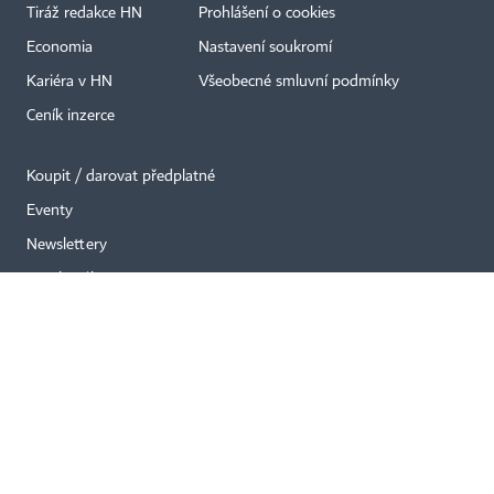
Tiráž redakce HN
Prohlášení o cookies
Economia
Nastavení soukromí
Kariéra v HN
Všeobecné smluvní podmínky
Ceník inzerce
Koupit / darovat předplatné
Eventy
Newslettery
RSS kanály
Autorská práva vykonává vydavatel. Bez písemného svolení vydavatele je
zakázáno jakékoli užití částí nebo celku díla, zejména rozmnožování a šíření
jakýmkoli způsobem, mechanickým nebo elektronickým, v českém nebo
jiném jazyce. Bez souhlasu vydavatele je zakázáno též rozmnožování
obsahu pro účely automatizované analýzy textů nebo dat
podle ustanovení § 39c autorského zákona.