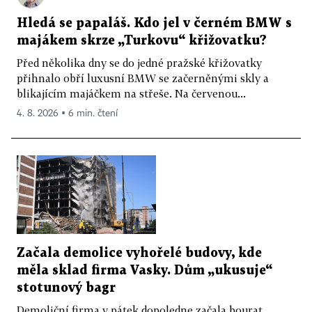
Hledá se papaláš. Kdo jel v černém BMW s
majákem skrze „Turkovu“ křižovatku?
Před několika dny se do jedné pražské křižovatky
přihnalo obří luxusní BMW se začerněnými skly a
blikajícím majáčkem na střeše. Na červenou...
4. 8. 2026 ▪ 6 min. čtení
Začala demolice vyhořelé budovy, kde
měla sklad firma Vasky. Dům „ukusuje“
stotunový bagr
Demoliční firma v pátek dopoledne začala bourat