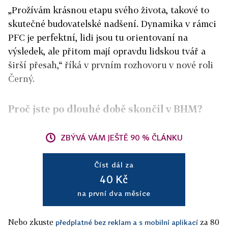
„Prožívám krásnou etapu svého života, takové to
skutečné budovatelské nadšení. Dynamika v rámci
PFC je perfektní, lidi jsou tu orientovaní na
výsledek, ale přitom mají opravdu lidskou tvář a
širší přesah,“ říká v prvním rozhovoru v nové roli
Černý.
Proč jste po dlouhé době skončil v BHM?
ZBÝVÁ VÁM JEŠTĚ 90 % ČLÁNKU
Číst dál za
40 Kč
na první dva měsíce
Nebo zkuste
za 80
předplatné bez reklam a s mobilní aplikací