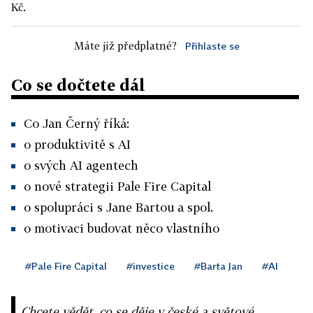
Kč.
Máte již předplatné?
Přihlaste se
Co se dočtete dál
Co Jan Černý říká:
o produktivitě s AI
o svých AI agentech
o nové strategii Pale Fire Capital
o spolupráci s Jane Bartou a spol.
o motivaci budovat něco vlastního
#Pale Fire Capital
#investice
#Barta Jan
#AI
Chcete vědět, co se děje v české a světové