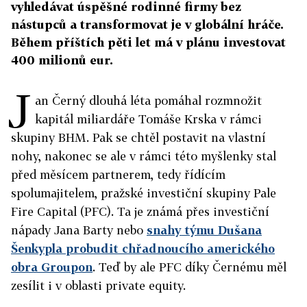
vyhledávat úspěšné rodinné firmy bez
nástupců a transformovat je v globální hráče.
Během příštích pěti let má v plánu investovat
400 milionů eur.
J
an Černý dlouhá léta pomáhal rozmnožit
kapitál miliardáře Tomáše Krska v rámci
skupiny BHM. Pak se chtěl postavit na vlastní
nohy, nakonec se ale v rámci této myšlenky stal
před měsícem partnerem, tedy řídícím
spolumajitelem, pražské investiční skupiny Pale
Fire Capital (PFC). Ta je známá přes investiční
nápady Jana Barty nebo
snahy týmu Dušana
Šenkypla probudit chřadnoucího amerického
obra Groupon
. Teď by ale PFC díky Černému měl
zesílit i v oblasti private equity.