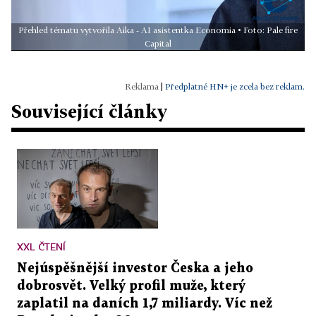
Přehled tématu vytvořila Aika - AI asistentka Economia • Foto: Pale fire
Capital
|
Předplatné HN+ je zcela bez reklam.
Související články
XXL ČTENÍ
Nejúspěšnější investor Česka a jeho
dobrosvět. Velký profil muže, který
zaplatil na daních 1,7 miliardy. Víc než