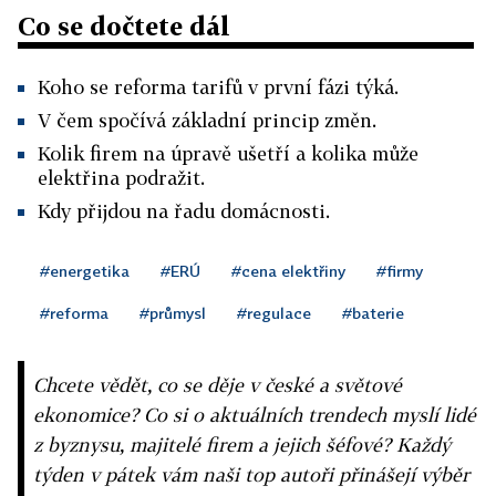
Co se dočtete dál
Koho se reforma tarifů v první fázi týká.
V čem spočívá základní princip změn.
Kolik firem na úpravě ušetří a kolika může
elektřina podražit.
Kdy přijdou na řadu domácnosti.
#energetika
#ERÚ
#cena elektřiny
#firmy
#reforma
#průmysl
#regulace
#baterie
Chcete vědět, co se děje v české a světové
ekonomice? Co si o aktuálních trendech myslí lidé
z byznysu, majitelé firem a jejich šéfové? Každý
týden v pátek vám naši top autoři přinášejí výběr