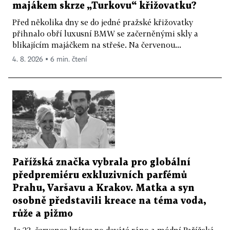
majákem skrze „Turkovu“ křižovatku?
Před několika dny se do jedné pražské křižovatky
přihnalo obří luxusní BMW se začerněnými skly a
blikajícím majáčkem na střeše. Na červenou...
4. 8. 2026 ▪ 6 min. čtení
Pařížská značka vybrala pro globální
předpremiéru exkluzivních parfémů
Prahu, Varšavu a Krakov. Matka a syn
osobně představili kreace na téma voda,
růže a pižmo
Je 23. července krátce po deváté ráno a módní Pařížská