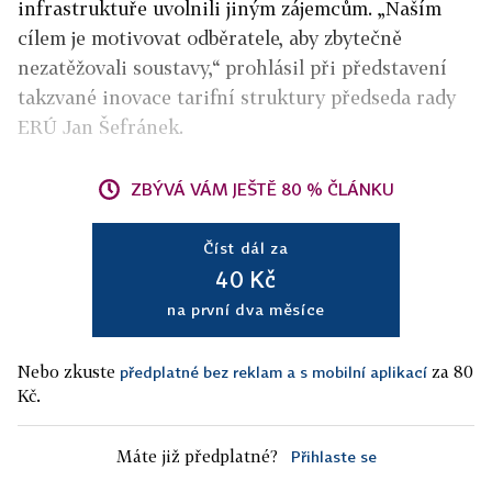
infrastruktuře uvolnili jiným zájemcům. „Naším
cílem je motivovat odběratele, aby zbytečně
nezatěžovali soustavy,“ prohlásil při představení
takzvané inovace tarifní struktury předseda rady
ERÚ Jan Šefránek.
ZBÝVÁ VÁM JEŠTĚ 80 % ČLÁNKU
Číst dál za
40 Kč
na první dva měsíce
Nebo zkuste
za 80
předplatné bez reklam a s mobilní aplikací
Kč.
Máte již předplatné?
Přihlaste se