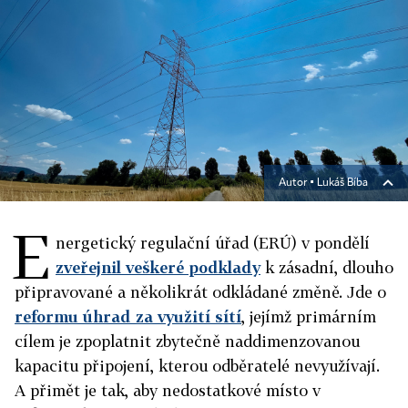
Autor ▪
Lukáš Bíba
E
nergetický regulační úřad (ERÚ) v pondělí
zveřejnil veškeré podklady
k zásadní, dlouho
připravované a několikrát odkládané změně. Jde o
reformu úhrad za využití sítí
, jejímž primárním
cílem je zpoplatnit zbytečně naddimenzovanou
kapacitu připojení, kterou odběratelé nevyužívají.
A přimět je tak, aby nedostatkové místo v