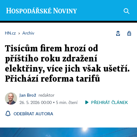
HN.cz
›
Archiv
Tisícům firem hrozí od
příštího roku zdražení
elektřiny, více jich však ušetří.
Přichází reforma tarifů
Jan Brož
redaktor
PŘEHRÁT ČLÁNEK
26. 5. 2026 00:00 ▪ 5 min. čtení
ODEBÍRAT AUTORA