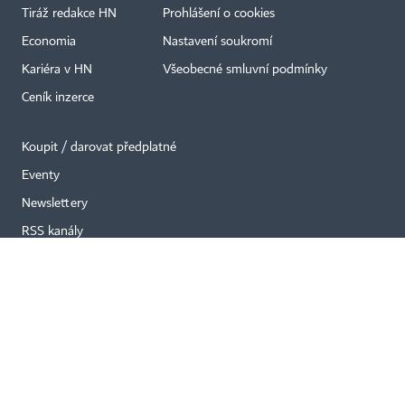
×
Tiráž redakce HN
Prohlášení o cookies
Economia
Nastavení soukromí
Kariéra v HN
Všeobecné smluvní podmínky
Ceník inzerce
Koupit / darovat předplatné
Eventy
Newslettery
RSS kanály
Autorská práva vykonává vydavatel. Bez písemného svolení vydavatele je
zakázáno jakékoli užití částí nebo celku díla, zejména rozmnožování a šíření
jakýmkoli způsobem, mechanickým nebo elektronickým, v českém nebo
jiném jazyce. Bez souhlasu vydavatele je zakázáno též rozmnožování
obsahu pro účely automatizované analýzy textů nebo dat
podle ustanovení § 39c autorského zákona.