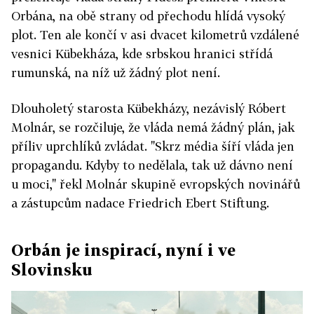
Orbána, na obě strany od přechodu hlídá vysoký
plot. Ten ale končí v asi dvacet kilometrů vzdálené
vesnici Kübekháza, kde srbskou hranici střídá
rumunská, na níž už žádný plot není.
Dlouholetý starosta Kübekházy, nezávislý Róbert
Molnár, se rozčiluje, že vláda nemá žádný plán, jak
příliv uprchlíků zvládat. "Skrz média šíří vláda jen
propagandu. Kdyby to nedělala, tak už dávno není
u moci," řekl Molnár skupině evropských novinářů
a zástupcům nadace Friedrich Ebert Stiftung.
Orbán je inspirací, nyní i ve
Slovinsku