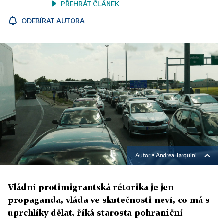
PŘEHRÁT ČLÁNEK
ODEBÍRAT AUTORA
Autor ▪
Andrea Tarquini
Vládní protimigrantská rétorika je jen
propaganda, vláda ve skutečnosti neví, co má s
uprchlíky dělat, říká starosta pohraniční