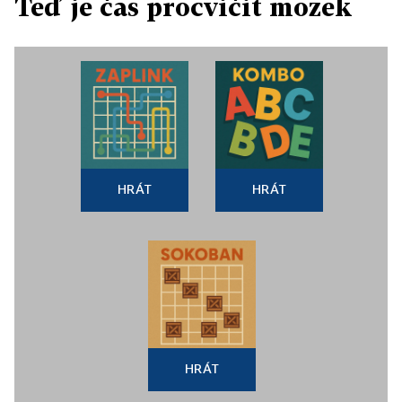
Teď je čas procvičit mozek
HRÁT
HRÁT
HRÁT