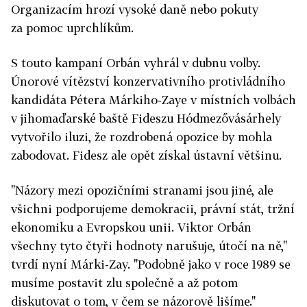
Organizacím hrozí vysoké daně nebo pokuty
za pomoc uprchlíkům.
S touto kampaní Orbán vyhrál v dubnu volby.
Únorové vítězství konzervativního protivládního
kandidáta Pétera Márkiho-Zaye v místních volbách
v jihomaďarské baště Fideszu Hódmezővásárhely
vytvořilo iluzi, že rozdrobená opozice by mohla
zabodovat. Fidesz ale opět získal ústavní většinu.
"Názory mezi opozičními stranami jsou jiné, ale
všichni podporujeme demokracii, právní stát, tržní
ekonomiku a Evropskou unii. Viktor Orbán
všechny tyto čtyři hodnoty narušuje, útočí na ně,"
tvrdí nyní Márki-Zay. "Podobně jako v roce 1989 se
musíme postavit zlu společně a až potom
diskutovat o tom, v čem se názorově lišíme."