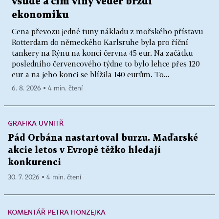
všude a čím vlny veder brzdí
ekonomiku
Cena převozu jedné tuny nákladu z mořského přístavu
Rotterdam do německého Karlsruhe byla pro říční
tankery na Rýnu na konci června 45 eur. Na začátku
posledního červencového týdne to bylo lehce přes 120
eur a na jeho konci se blížila 140 eurům. To...
6. 8. 2026 ▪ 4 min. čtení
GRAFIKA UVNITŘ
Pád Orbána nastartoval burzu. Maďarské
akcie letos v Evropě těžko hledají
konkurenci
30. 7. 2026 ▪ 4 min. čtení
KOMENTÁŘ PETRA HONZEJKA