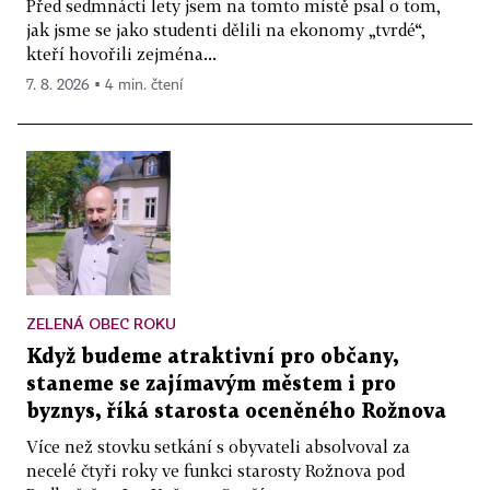
Před sedmnácti lety jsem na tomto místě psal o tom,
jak jsme se jako studenti dělili na ekonomy „tvrdé“,
kteří hovořili zejména...
7. 8. 2026 ▪ 4 min. čtení
ZELENÁ OBEC ROKU
Když budeme atraktivní pro občany,
staneme se zajímavým městem i pro
byznys, říká starosta oceněného Rožnova
Více než stovku setkání s obyvateli absolvoval za
necelé čtyři roky ve funkci starosty Rožnova pod