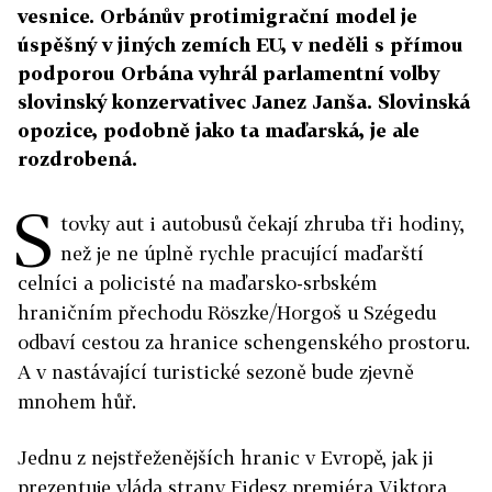
vesnice. Orbánův protimigrační model je
úspěšný v jiných zemích EU, v neděli s přímou
podporou Orbána vyhrál parlamentní volby
slovinský konzervativec Janez Janša. Slovinská
opozice, podobně jako ta maďarská, je ale
rozdrobená.
S
tovky aut i autobusů čekají zhruba tři hodiny,
než je ne úplně rychle pracující maďarští
celníci a policisté na maďarsko-srbském
hraničním přechodu Röszke/Horgoš u Szégedu
odbaví cestou za hranice schengenského prostoru.
A v nastávající turistické sezoně bude zjevně
mnohem hůř.
Jednu z nejstřeženějších hranic v Evropě, jak ji
prezentuje vláda strany Fidesz premiéra Viktora