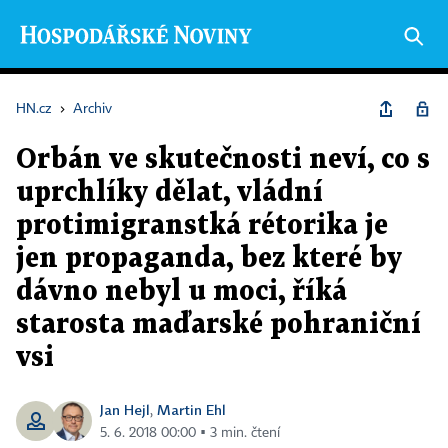
HN.cz
›
Archiv
Orbán ve skutečnosti neví, co s
uprchlíky dělat, vládní
protimigranstká rétorika je
jen propaganda, bez které by
dávno nebyl u moci, říká
starosta maďarské pohraniční
vsi
Jan Hejl
Martin Ehl
,
5. 6. 2018 00:00 ▪ 3 min. čtení