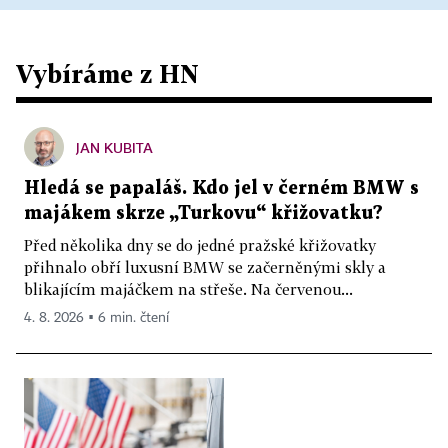
Vybíráme z HN
JAN KUBITA
Hledá se papaláš. Kdo jel v černém BMW s
majákem skrze „Turkovu“ křižovatku?
Před několika dny se do jedné pražské křižovatky
přihnalo obří luxusní BMW se začerněnými skly a
blikajícím majáčkem na střeše. Na červenou...
4. 8. 2026 ▪ 6 min. čtení