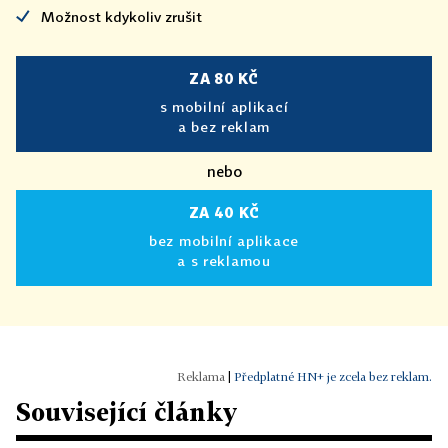
Možnost kdykoliv zrušit
ZA 80 KČ
s mobilní aplikací
a bez reklam
nebo
ZA 40 KČ
bez mobilní aplikace
a s reklamou
|
Předplatné HN+ je zcela bez reklam.
Související články