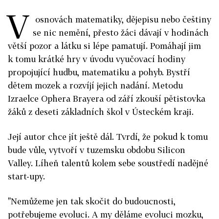
V
osnovách matematiky, dějepisu nebo češtiny
se nic nemění, přesto žáci dávají v hodinách
větší pozor a látku si lépe pamatují. Pomáhají jim
k tomu krátké hry v úvodu vyučovací hodiny
propojující hudbu, matematiku a pohyb. Bystří
dětem mozek a rozvíjí jejich nadání. Metodu
Izraelce Ophera Brayera od září zkouší pětistovka
žáků z deseti základních škol v Ústeckém kraji.
Její autor chce jít ještě dál. Tvrdí, že pokud k tomu
bude vůle, vytvoří v tuzemsku obdobu Silicon
Valley. Líheň talentů kolem sebe soustředí nadějné
start-upy.
"Nemůžeme jen tak skočit do budoucnosti,
potřebujeme evoluci. A my děláme evoluci mozku,