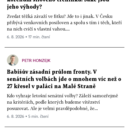
jeho výhody?
Zvedat těžká závaží ve fitku? Jde to i jinak. V Česku
přibývá venkovních posiloven a spolu s tím i těch, kteří
na nich cvičí s vlastní vahou....
6. 8. 2026 ▪ 17 min. čtení
PETR HONZEJK
Babišův zásadní průlom fronty. V
senátních volbách jde o mnohem víc než o
27 křesel v paláci na Malé Straně
Kdo vyhraje letošní senátní volby? Záleží samozřejmě
na kritériích, podle kterých budeme vítězství
posuzovat. Ale je velmi pravděpodobné, že...
6. 8. 2026 ▪ 5 min. čtení