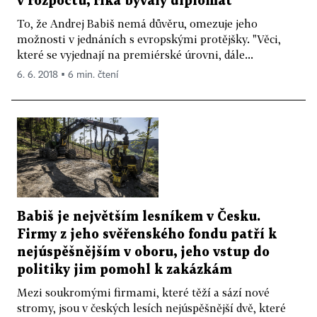
v rozpočtu, říká bývalý diplomat
To, že Andrej Babiš nemá důvěru, omezuje jeho
možnosti v jednáních s evropskými protějšky. "Věci,
které se vyjednají na premiérské úrovni, dále...
6. 6. 2018 ▪ 6 min. čtení
Babiš je největším lesníkem v Česku.
Firmy z jeho svěřenského fondu patří k
nejúspěšnějším v oboru, jeho vstup do
politiky jim pomohl k zakázkám
Mezi soukromými firmami, které těží a sází nové
stromy, jsou v českých lesích nejúspěšnější dvě, které