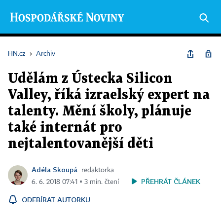
HN.cz
›
Archiv
Udělám z Ústecka Silicon
Valley, říká izraelský expert na
talenty. Mění školy, plánuje
také internát pro
nejtalentovanější děti
Adéla Skoupá
redaktorka
PŘEHRÁT ČLÁNEK
6. 6. 2018 07:41 ▪ 3 min. čtení
ODEBÍRAT AUTORKU