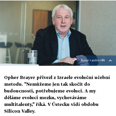
Autor ▪
archiv HN
Opher Brayer přivezl z Izraele evoluční učební
metodu. "Nemůžeme jen tak skočit do
budoucnosti, potřebujeme evoluci. A my
děláme evoluci mozku, vychováváme
multitalenty," říká. V Ústecku vidí obdobu
Silicon Valley.