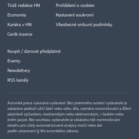
Tiráž redakce HN
Prohlášení o cookies
Economia
Nastavení soukromí
Kariéra v HN
Všeobecné smluvní podmínky
Ceník inzerce
Koupit / darovat předplatné
Eventy
×
Newslettery
RSS kanály
Autorská práva vykonává vydavatel. Bez písemného svolení vydavatele je
zakázáno jakékoli užití částí nebo celku díla, zejména rozmnožování a šíření
jakýmkoli způsobem, mechanickým nebo elektronickým, v českém nebo
jiném jazyce. Bez souhlasu vydavatele je zakázáno též rozmnožování
obsahu pro účely automatizované analýzy textů nebo dat
podle ustanovení § 39c autorského zákona.