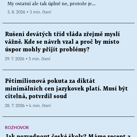
My ostatní ale tak úplně ne, protože je...
3. 8. 2026 ▪ 3 min. čtení
Rušení devátých tříd vláda zřejmě myslí
vážně. Kde se návrh vzal a proč by místo
úspor mohly přijít problémy?
29. 7. 2026 ▪ 5 min. čtení
Pětimilionová pokuta za diktát
minimálních cen jazykovek platí. Musí být
citelná, potvrdil soud
28. 7. 2026 ▪ 4 min. čtení
ROZHOVOR
Jak pozvednout české školy? Máme recept a