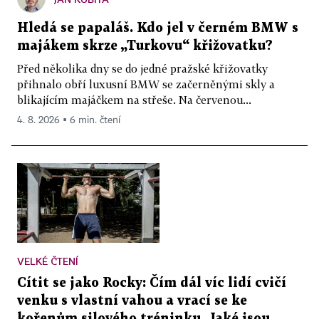
Hledá se papaláš. Kdo jel v černém BMW s
majákem skrze „Turkovu“ křižovatku?
Před několika dny se do jedné pražské křižovatky
přihnalo obří luxusní BMW se začerněnými skly a
blikajícím majáčkem na střeše. Na červenou...
4. 8. 2026 ▪ 6 min. čtení
VELKÉ ČTENÍ
Cítit se jako Rocky: Čím dál víc lidí cvičí
venku s vlastní vahou a vrací se ke
kořenům silového tréninku. Jaké jsou