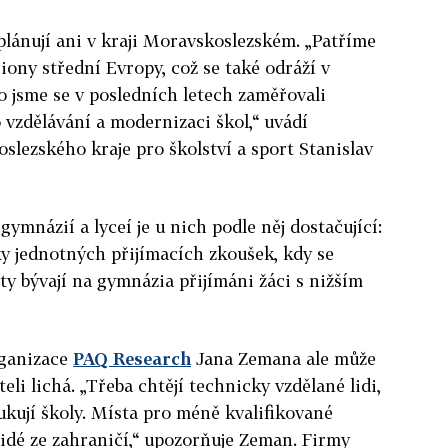
ánují ani v kraji Moravskoslezském. „Patříme
iony střední Evropy, což se také odráží v
o jsme se v posledních letech zaměřovali
vzdělávání a modernizaci škol,“ uvádí
lezského kraje pro školství a sport Stanislav
mnázií a lyceí je u nich podle něj dostačující:
 jednotných přijímacích zkoušek, kdy se
ty bývají na gymnázia přijímáni žáci s nižším
rganizace
PAQ Research
Jana Zemana ale může
i lichá. „Třeba chtějí technicky vzdělané lidi,
ukují školy. Místa pro méně kvalifikované
lidé ze zahraničí,“ upozorňuje Zeman. Firmy