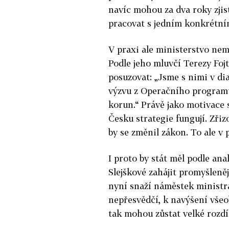
navíc mohou za dva roky zjist
pracovat s jedním konkrétní
V praxi ale ministerstvo nemá
Podle jeho mluvčí Terezy Fo
posuzovat: „Jsme s nimi v di
výzvu z Operačního programu
korun.“ Právě jako motivace
Česku strategie fungují.
Zřiz
by se změnil zákon. To ale v 
I proto by stát měl podle an
Slejškové zahájit promyšleně
nyní snaží náměstek ministra
nepřesvědčí, k navýšení všeo
tak mohou zůstat velké rozdí