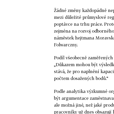
Žádné změny každopádně nepl
mezi důležité průmyslové reg
poptávce na trhu práce. Prot
zejména na rozvoj odborného 
náměstek hejtmana Moravskos
Folwarczny.
Podíl všeobecně zaměřených gy
„Důkazem mohou být výsledky
stává, že pro naplnění kapaci
počtem dosažených bodů.“
Podle analytika výzkumné o
být argumentace zaměstnavatel
ale možná jiné, než jaké prod
pracovníky už dnes obsazují 