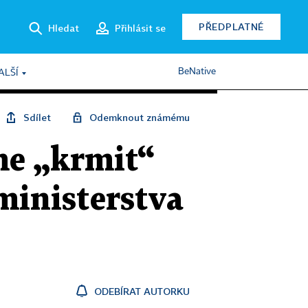
PŘEDPLATNÉ
Hledat
Přihlásit se
BeNative
ALŠÍ
Sdílet
Odemknout známému
e „krmit“
 ministerstva
ODEBÍRAT AUTORKU