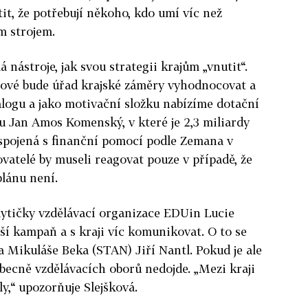
it, že potřebují někoho, kdo umí víc než
m strojem.
 nástroje, jak svou strategii krajům „vnutit“.
jtové bude úřad krajské záměry vyhodnocovat a
alogu a jako motivační složku nabízíme dotační
 Jan Amos Komenský, v které je 2,3 miliardy
 spojená s finanční pomocí podle Zemana v
ovatelé by museli reagovat pouze v případě, že
plánu není.
alytičky vzdělávací organizace EDUin Lucie
jší kampaň a s kraji víc komunikovat. O to se
 Mikuláše Beka (STAN) Jiří Nantl. Pokud je ale
becně vzdělávacích oborů nedojde. „Mezi kraji
ly,“ upozorňuje Slejšková.