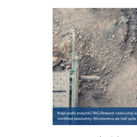
Kraje podle analytiků PAQ Research naslouchají a
zaměřené absolventy. Ministerstvo ale tlačí spíš