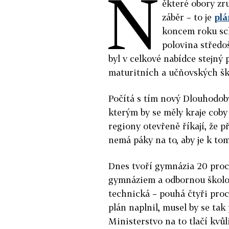
N
ěkteré obory zru
záběr – to je
plá
koncem roku sch
polovina středo
byl v celkové nabídce stejný 
maturitních a učňovských šk
Počítá s tím nový Dlouhodob
kterým by se měly kraje coby 
regiony otevřeně říkají, že 
nemá páky na to, aby je k tom
Dnes tvoří gymnázia 20 proc
gymnáziem a odbornou školou
technická – pouhá čtyři proc
plán naplnil, musel by se tak
Ministerstvo na to tlačí kvůl