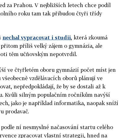
 za Prahou. V nejbližších letech chce podíl
kolního roku tam tak přibudou čtyři třídy
.
i
nechal vypracovat i studii
, která zkoumá
přitom příliš velký zájem o gymnázia, ale
roti těm učňovským nepotvrdil.
výší ve čtyřletém oboru gymnázií počet míst jen
 všeobecně vzdělávacích oborů plánují ve
vat, nepředpokládají, že by se dostali až k
. Kvůli silným populačním ročníkům navýší
ech, jako je například informatika, naopak sníží
u prodavač.
 podle ní nesmyslné načasování startu celého
rvence zpracovat vlastní strategii, hned na