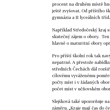
procent na druhém místě hned
ještě zvyšovat. Od příštího š
gymnázia a 11 lyceálních tříd
Například Středočeský kraj s
skutečný zájem o obory. Ten 
hlavně o maturitní obory op
Pro příští školní rok tak na
nepatrně. A přestože nabídku
středních Čechách dál rozšiřo
cílovému vyváženému poměru
počty míst i v žádaných obor
počet míst v učňovském obor
Slejšková také upozorňuje na
záměru. „Kraje mají čas do če