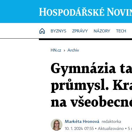
HOME
BYZNYS
ZPRÁVY
NÁZORY
TECH
HN.cz
›
Archiv
Gymnázia ta
průmysl. Kra
na všeobecn
Markéta Hronová
redaktorka
10. 1. 2024 07:55 ▪ Aktualizováno ▪ 5 