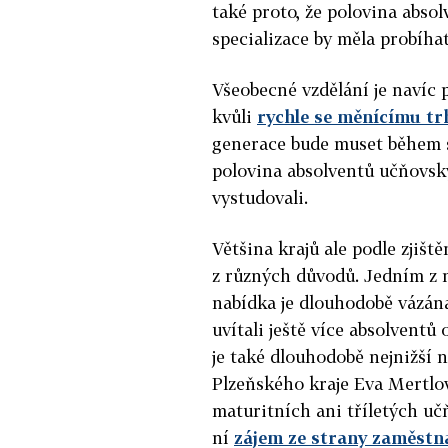
také proto, že polovina absol
specializace by měla probíha
Všeobecné vzdělání je navíc
kvůli
rychle se měnícímu tr
generace bude muset během sv
polovina absolventů učňovský
vystudovali.
Většina krajů ale podle zjišt
z různých důvodů. Jedním z 
nabídka je dlouhodobě vázán
uvítali ještě více absolvent
je také dlouhodobě nejnižší 
Plzeňského kraje Eva Mertlo
maturitních ani tříletých učň
ní
zájem ze strany zaměstn