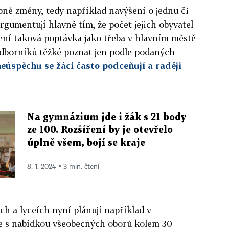
obné změny, tedy například navýšení o jednu či
Argumentují hlavně tím, že počet jejich obyvatel
ení taková poptávka jako třeba v hlavním městě
e odborníků těžké poznat jen podle podaných
neúspěchu se žáci často podceňují a raději
Na gymnázium jde i žák s 21 body
ze 100. Rozšíření by je otevřelo
úplně všem, bojí se kraje
8. 1. 2024 ▪ 3 min. čtení
ch a lyceích nyní plánují například v
je s nabídkou všeobecných oborů kolem 30