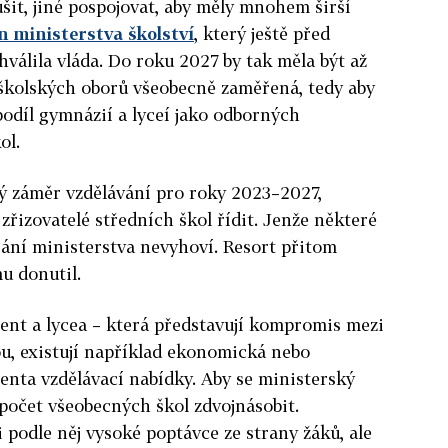
šit, jiné pospojovat, aby měly mnohem širší
n ministerstva školství
, který ještě před
válila vláda. Do roku 2027 by tak měla být až
školských oborů všeobecně zaměřená, tedy aby
podíl gymnázií a lyceí jako odborných
ol.
ý záměr vzdělávání pro roky 2023–2027,
zřizovatelé středních škol řídit. Jenže některé
přání ministerstva nevyhoví. Resort přitom
u donutil.
ent a lycea – která představují kompromis mezi
, existují například ekonomická nebo
enta vzdělávací nabídky. Aby se ministerský
 počet všeobecných škol zdvojnásobit.
i podle něj vysoké poptávce ze strany žáků, ale