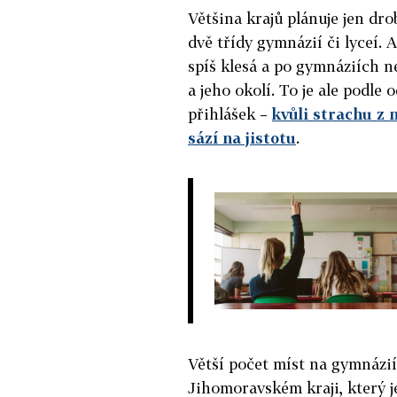
Většina krajů plánuje jen dr
dvě třídy gymnázií či lyceí. 
spíš klesá a po gymnáziích n
a jeho okolí. To je ale podl
přihlášek –
kvůli strachu z 
sází na jistotu
.
Větší počet míst na gymnázií
Jihomoravském kraji, který 