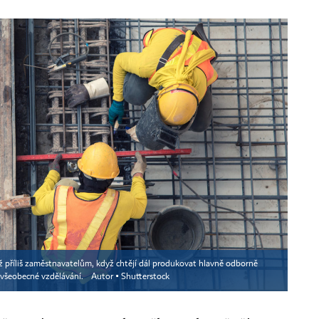
ž příliš zaměstnavatelům, když chtějí dál produkovat hlavně odborně
e všeobecné vzdělávání.
Autor ▪
Shutterstock