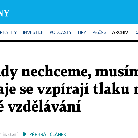
ARCHIV
REALITY
INVESTICE
PODCASTY
HRY
PročNe
D
dy nechceme, musím
je se vzpírají tlaku
é vzdělávání
PŘEHRÁT ČLÁNEK
min. čtení