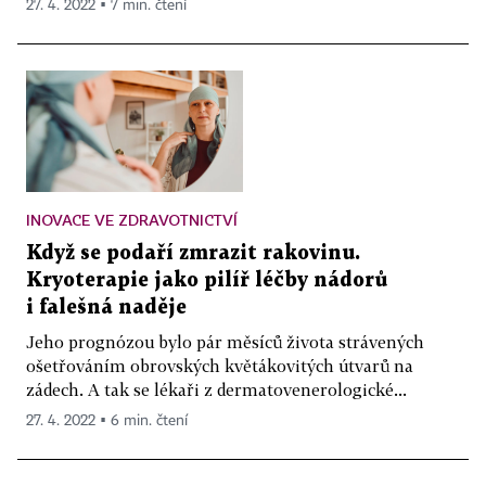
27. 4. 2022 ▪ 7 min. čtení
INOVACE VE ZDRAVOTNICTVÍ
Když se podaří zmrazit rakovinu.
Kryoterapie jako pilíř léčby nádorů
i falešná naděje
Jeho prognózou bylo pár měsíců života strávených
ošetřováním obrovských květákovitých útvarů na
zádech. A tak se lékaři z dermatovenerologické...
27. 4. 2022 ▪ 6 min. čtení