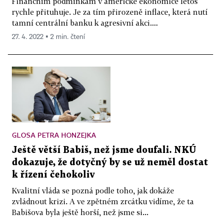
Finančním podmínkám v americké ekonomice letos
rychle přituhuje. Je za tím přirozeně inflace, která nutí
tamní centrální banku k agresivní akci....
27. 4. 2022 ▪ 2 min. čtení
GLOSA PETRA HONZEJKA
Ještě větší Babiš, než jsme doufali. NKÚ
dokazuje, že dotyčný by se už neměl dostat
k řízení čehokoliv
Kvalitní vláda se pozná podle toho, jak dokáže
zvládnout krizi. A ve zpětném zrcátku vidíme, že ta
Babišova byla ještě horší, než jsme si...