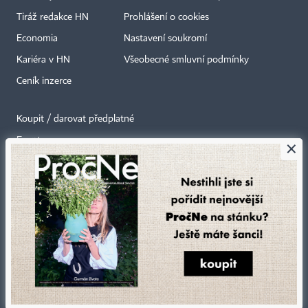
Tiráž redakce HN
Prohlášení o cookies
Economia
Nastavení soukromí
Kariéra v HN
Všeobecné smluvní podmínky
Ceník inzerce
Koupit / darovat předplatné
Eventy
×
Newslettery
RSS kanály
Autorská práva vykonává vydavatel. Bez písemného svolení vydavatele je
zakázáno jakékoli užití částí nebo celku díla, zejména rozmnožování a šíření
jakýmkoli způsobem, mechanickým nebo elektronickým, v českém nebo
jiném jazyce. Bez souhlasu vydavatele je zakázáno též rozmnožování
obsahu pro účely automatizované analýzy textů nebo dat
podle ustanovení § 39c autorského zákona.